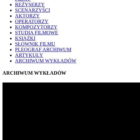
REŻYSERZY
SCENARZYŚCI
AKTORZY
OPERATORZY
KOMPOZYTORZY
STUDIA FILMOWE
KSIĄŻKI
SŁOWNIK FILMU
PLEOGRAF ARCHIWUM
ARTYKUŁY
ARCHIWUM WYKŁADÓW
ARCHIWUM WYKŁADÓW