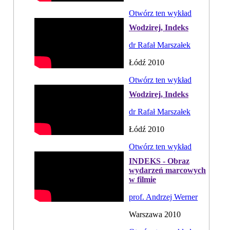
Otwórz ten wykład
Wodzirej, Indeks
dr Rafał Marszałek
Łódź 2010
Otwórz ten wykład
Wodzirej, Indeks
dr Rafał Marszałek
Łódź 2010
Otwórz ten wykład
INDEKS - Obraz
wydarzeń marcowych
w filmie
prof. Andrzej Werner
Warszawa 2010