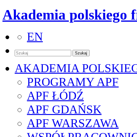
Akademia polskiego f
EN
AKADEMIA POLSKIE
PROGRAMY APF
APF ŁÓDŹ
APF GDAŃSK
APF WARSZAWA
WSPÓŁPRACOWNI