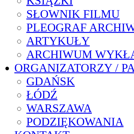
KSIĄŻKI
SŁOWNIK FILMU
PLEOGRAF ARCHI
ARTYKUŁY
ARCHIWUM WYKŁ
ORGANIZATORZY / P
GDAŃSK
ŁÓDŹ
WARSZAWA
PODZIĘKOWANIA