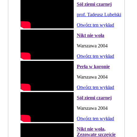
Sól ziemi czarnej
prof. Tadeusz Lubelski
Otwórz ten wykład
Nikt nie woła
Warszawa 2004
Otwórz ten wykład
Perła w koronie
Warszawa 2004
Otwórz ten wykład
Sól ziemi czarnej
Warszawa 2004
Otwórz ten wykład
Nikt nie woła,
Zezowate szczęście