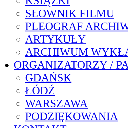
KSIĄŻKI
SŁOWNIK FILMU
PLEOGRAF ARCHI
ARTYKUŁY
ARCHIWUM WYKŁ
ORGANIZATORZY / P
GDAŃSK
ŁÓDŹ
WARSZAWA
PODZIĘKOWANIA