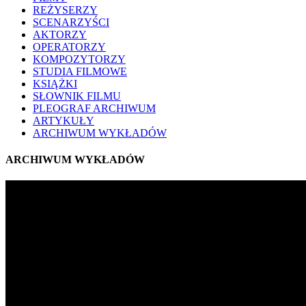
REŻYSERZY
SCENARZYŚCI
AKTORZY
OPERATORZY
KOMPOZYTORZY
STUDIA FILMOWE
KSIĄŻKI
SŁOWNIK FILMU
PLEOGRAF ARCHIWUM
ARTYKUŁY
ARCHIWUM WYKŁADÓW
ARCHIWUM WYKŁADÓW