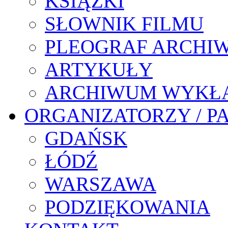
KSIĄŻKI
SŁOWNIK FILMU
PLEOGRAF ARCHI
ARTYKUŁY
ARCHIWUM WYKŁ
ORGANIZATORZY / P
GDAŃSK
ŁÓDŹ
WARSZAWA
PODZIĘKOWANIA