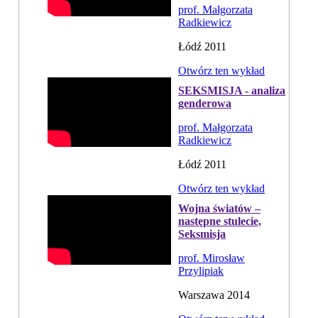
prof. Małgorzata
Radkiewicz
Łódź 2011
Otwórz ten wykład
SEKSMISJA - analiza
genderowa
prof. Małgorzata
Radkiewicz
Łódź 2011
Otwórz ten wykład
Wojna światów –
następne stulecie,
Seksmisja
prof. Mirosław
Przylipiak
Warszawa 2014