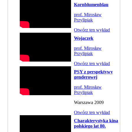
Kornblumenblau
prof. Mirosław
Przylipiak
Otwórz ten wykład
Wojaczek
prof. Mirosław
Przylipiak
Otwórz ten wykład
PSY z perspektywy
genderowej
prof. Mirosław
Przylipiak
Warszawa 2009
Otwórz ten wykład
Charakterystyka kina
polskiego lat 80.