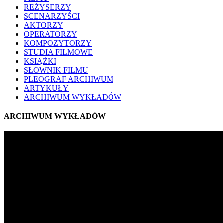
REŻYSERZY
SCENARZYŚCI
AKTORZY
OPERATORZY
KOMPOZYTORZY
STUDIA FILMOWE
KSIĄŻKI
SŁOWNIK FILMU
PLEOGRAF ARCHIWUM
ARTYKUŁY
ARCHIWUM WYKŁADÓW
ARCHIWUM WYKŁADÓW