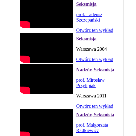
Seksmisja
prof. Tadeusz
Szczepański
Otwórz ten wykład
Seksmisja
Warszawa 2004
Otwórz ten wykład
Nadzór, Seksmisja
prof. Mirosław
Przylipiak
Warszawa 2011
Otwórz ten wykład
Nadzór, Seksmisja
prof. Małgorzata
Radkiewicz