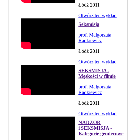
Łódź 2011
Otwórz ten wykład
Seksmisja
prof. Małgorzata
Radkiewicz
Łódź 2011
Otwórz ten wykład
SEKSMISJA -
Męskości w filmie
prof. Małgorzata
Radkiewicz
Łódź 2011
Otwórz ten wykład
NADZÓR
i SEKSMISJA -
Kategorie genderowe