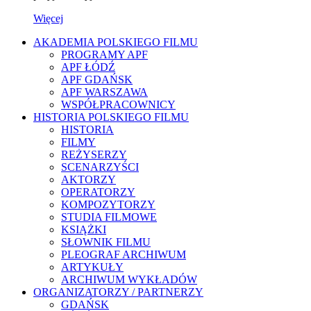
Więcej
AKADEMIA POLSKIEGO FILMU
PROGRAMY APF
APF ŁÓDŹ
APF GDAŃSK
APF WARSZAWA
WSPÓŁPRACOWNICY
HISTORIA POLSKIEGO FILMU
HISTORIA
FILMY
REŻYSERZY
SCENARZYŚCI
AKTORZY
OPERATORZY
KOMPOZYTORZY
STUDIA FILMOWE
KSIĄŻKI
SŁOWNIK FILMU
PLEOGRAF ARCHIWUM
ARTYKUŁY
ARCHIWUM WYKŁADÓW
ORGANIZATORZY / PARTNERZY
GDAŃSK