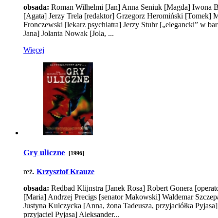
obsada:
Roman Wilhelmi
[Jan]
Anna Seniuk
[Magda]
Iwona B
[Agata]
Jerzy Trela
[redaktor]
Grzegorz Heromiński
[Tomek]
M
Fronczewski
[lekarz psychiatra]
Jerzy Stuhr
[„elegancki” w bar
Jana]
Jolanta Nowak
[Jola, ...
Więcej
Gry uliczne
[1996]
reż.
Krzysztof Krauze
obsada:
Redbad Klijnstra
[Janek Rosa]
Robert Gonera
[operat
[Maria]
Andrzej Precigs
[senator Makowski]
Waldemar Szczep
Justyna Kulczycka
[Anna, żona Tadeusza, przyjaciółka Pyjasa]
przyjaciel Pyjasa]
Aleksander...