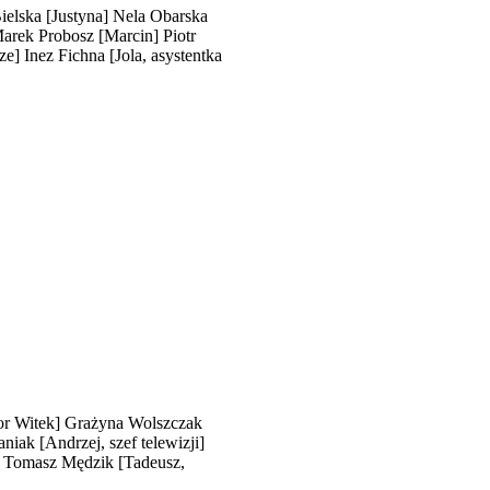
ielska
[Justyna]
Nela Obarska
arek Probosz
[Marcin]
Piotr
ze]
Inez Fichna
[Jola, asystentka
or Witek]
Grażyna Wolszczak
aniak
[Andrzej, szef telewizji]
Tomasz Mędzik
[Tadeusz,