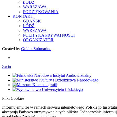
ŁÓDŹ
WARSZAWA
PODZIĘKOWANIA
KONTAKT
GDAŃSK
ŁÓDŹ
WARSZAWA
POLITYKA PRYWATNOŚCI
ORGANIZATOR
Created by
GoldenSubmarine
Zwiń
Pliki Cookies
Informujemy, że w ramach serwisu internetowego Polskiego Instytutu
akceptują Państwo otrzymywanie tych plików. Jednocześnie informu
w zakładce Zastrzeżenia prawne