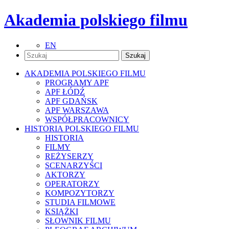
Akademia polskiego filmu
EN
AKADEMIA POLSKIEGO FILMU
PROGRAMY APF
APF ŁÓDŹ
APF GDAŃSK
APF WARSZAWA
WSPÓŁPRACOWNICY
HISTORIA POLSKIEGO FILMU
HISTORIA
FILMY
REŻYSERZY
SCENARZYŚCI
AKTORZY
OPERATORZY
KOMPOZYTORZY
STUDIA FILMOWE
KSIĄŻKI
SŁOWNIK FILMU