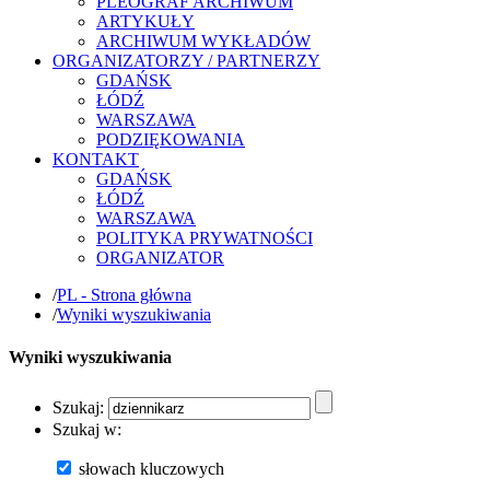
PLEOGRAF ARCHIWUM
ARTYKUŁY
ARCHIWUM WYKŁADÓW
ORGANIZATORZY / PARTNERZY
GDAŃSK
ŁÓDŹ
WARSZAWA
PODZIĘKOWANIA
KONTAKT
GDAŃSK
ŁÓDŹ
WARSZAWA
POLITYKA PRYWATNOŚCI
ORGANIZATOR
/
PL - Strona główna
/
Wyniki wyszukiwania
Wyniki wyszukiwania
Szukaj:
Szukaj w:
słowach kluczowych