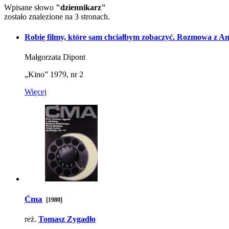
Wpisane słowo
"dziennikarz"
zostało znalezione na 3 stronach.
Robię filmy, które sam chciałbym zobaczyć. Rozmowa z 
Małgorzata Dipont
„Kino” 1979, nr 2
Więcej
Ćma
[1980]
reż.
Tomasz Zygadło