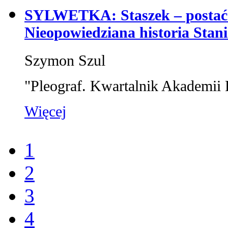
SYLWETKA: Staszek – postać 
Nieopowiedziana historia Stan
Szymon Szul
"Pleograf. Kwartalnik Akademii 
Więcej
1
2
3
4