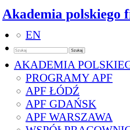
Akademia polskiego f
EN
AKADEMIA POLSKIE
PROGRAMY APF
APF ŁÓDŹ
APF GDAŃSK
APF WARSZAWA
WSPÓŁPRACOWNI