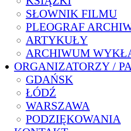
KSIĄŻKI
SŁOWNIK FILMU
PLEOGRAF ARCHI
ARTYKUŁY
ARCHIWUM WYKŁ
ORGANIZATORZY / P
GDAŃSK
ŁÓDŹ
WARSZAWA
PODZIĘKOWANIA