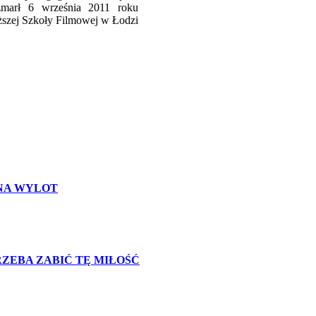
zmarł 6 września 2011 roku
szej Szkoły Filmowej w Łodzi
ie NA WYLOT
e TRZEBA ZABIĆ TĘ MIŁOŚĆ