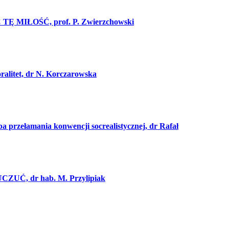
TĘ MIŁOŚĆ, prof. P. Zwierzchowski
itet, dr N. Korczarowska
rzełamania konwencji socrealistycznej, dr Rafał
ZUĆ, dr hab. M. Przylipiak