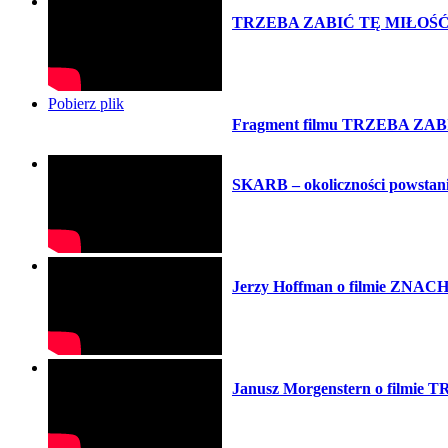
TRZEBA ZABIĆ TĘ MIŁOŚĆ, pr
Pobierz plik
Fragment filmu TRZEBA ZA
SKARB – okoliczności powstania
Jerzy Hoffman o filmie ZNA
Janusz Morgenstern o filmi