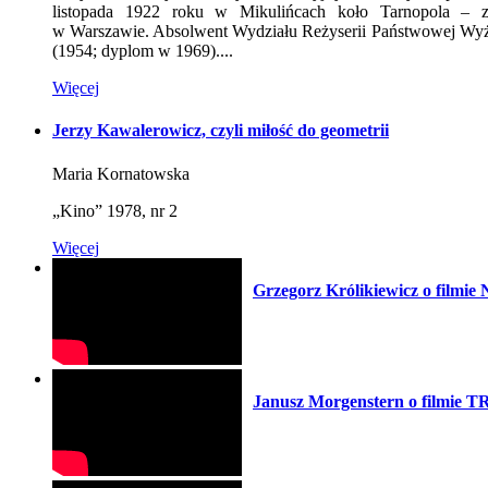
listopada 1922 roku w Mikulińcach koło Tarnopola – 
w Warszawie. Absolwent Wydziału Reżyserii Państwowej Wyż
(1954; dyplom w 1969)....
Więcej
Jerzy Kawalerowicz, czyli miłość do geometrii
Maria Kornatowska
„Kino” 1978, nr 2
Więcej
Grzegorz Królikiewicz o film
Janusz Morgenstern o filmi