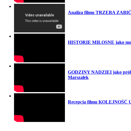
Analiza filmu TRZEBA ZABIĆ 
HISTORIE MIŁOSNE jako moral
GODZINY NADZIEI jako próba p
Marszałek
Recepcja filmu KOLEJNOŚĆ UC