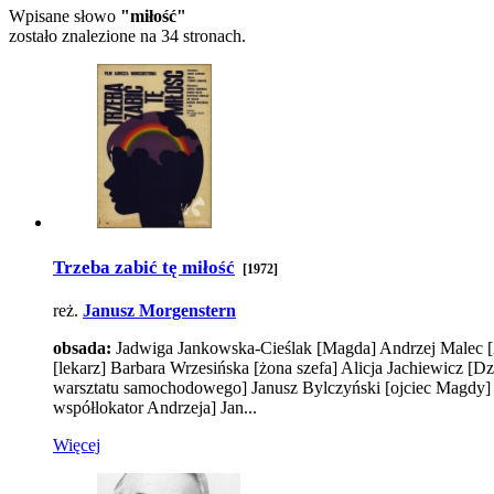
Wpisane słowo
"miłość"
zostało znalezione na 34 stronach.
Trzeba zabić tę miłość
[1972]
reż.
Janusz Morgenstern
obsada:
Jadwiga Jankowska-Cieślak
[Magda]
Andrzej Malec
[lekarz]
Barbara Wrzesińska
[żona szefa]
Alicja Jachiewicz
[Dz
warsztatu samochodowego]
Janusz Bylczyński
[ojciec Magdy]
współlokator Andrzeja]
Jan...
Więcej