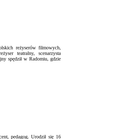
lskich reżyserów filmowych,
yser teatralny, scenarzysta
jny spędził w Radomiu, gdzie
ucent, pedagog. Urodził się 16