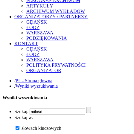
PLEOGRAF ARCHIWUM
ARTYKUŁY
ARCHIWUM WYKŁADÓW
ORGANIZATORZY / PARTNERZY
GDAŃSK
ŁÓDŹ
WARSZAWA
PODZIĘKOWANIA
KONTAKT
GDAŃSK
ŁÓDŹ
WARSZAWA
POLITYKA PRYWATNOŚCI
ORGANIZATOR
/
PL - Strona główna
/
Wyniki wyszukiwania
Wyniki wyszukiwania
Szukaj:
Szukaj w:
słowach kluczowych