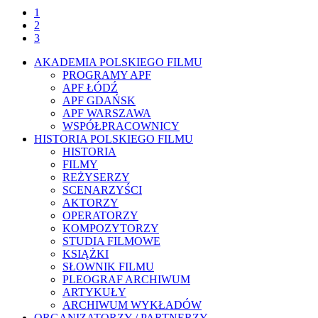
1
2
3
AKADEMIA POLSKIEGO FILMU
PROGRAMY APF
APF ŁÓDŹ
APF GDAŃSK
APF WARSZAWA
WSPÓŁPRACOWNICY
HISTORIA POLSKIEGO FILMU
HISTORIA
FILMY
REŻYSERZY
SCENARZYŚCI
AKTORZY
OPERATORZY
KOMPOZYTORZY
STUDIA FILMOWE
KSIĄŻKI
SŁOWNIK FILMU
PLEOGRAF ARCHIWUM
ARTYKUŁY
ARCHIWUM WYKŁADÓW
ORGANIZATORZY / PARTNERZY