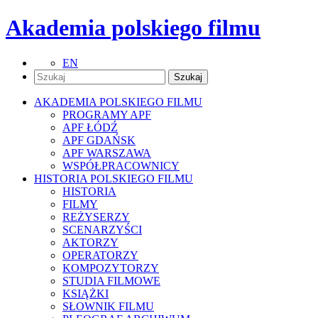
Akademia polskiego filmu
EN
AKADEMIA POLSKIEGO FILMU
PROGRAMY APF
APF ŁÓDŹ
APF GDAŃSK
APF WARSZAWA
WSPÓŁPRACOWNICY
HISTORIA POLSKIEGO FILMU
HISTORIA
FILMY
REŻYSERZY
SCENARZYŚCI
AKTORZY
OPERATORZY
KOMPOZYTORZY
STUDIA FILMOWE
KSIĄŻKI
SŁOWNIK FILMU