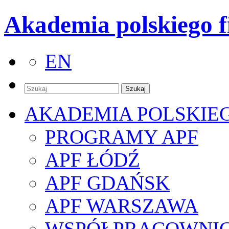
Akademia polskiego f
EN
AKADEMIA POLSKIE
PROGRAMY APF
APF ŁÓDŹ
APF GDAŃSK
APF WARSZAWA
WSPÓŁPRACOWNI