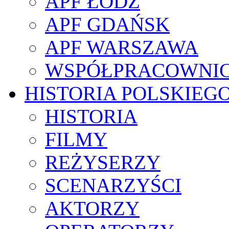
APF ŁÓDŹ
APF GDAŃSK
APF WARSZAWA
WSPÓŁPRACOWNI
HISTORIA POLSKIEG
HISTORIA
FILMY
REŻYSERZY
SCENARZYŚCI
AKTORZY