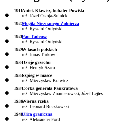
1911
Antek Klawisz, bohater Powiśla
reż. Józef Ostoja-Sulnicki
1927
Mogiła Nieznanego Żołnierza
reż. Ryszard Ordyński
1928
Pan Tadeusz
reż. Ryszard Ordyński
1929
W lasach polskich
reż. Jonas Turkow
1933
Dzieje grzechu
reż. Henryk Szaro
1933
Szpieg w masce
reż. Mieczysław Krawicz
1934
Córka generała Pankratowa
reż. Mieczysław Znamierowski, Józef Lejtes
1936
Wierna rzeka
reż. Leonard Buczkowski
1948
Ulica graniczna
reż. Aleksander Ford