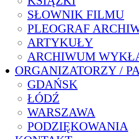
KSIĄŻKI
SŁOWNIK FILMU
PLEOGRAF ARCHI
ARTYKUŁY
ARCHIWUM WYKŁ
ORGANIZATORZY / P
GDAŃSK
ŁÓDŹ
WARSZAWA
PODZIĘKOWANIA