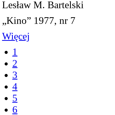
Lesław M. Bartelski
„Kino” 1977, nr 7
Więcej
1
2
3
4
5
6