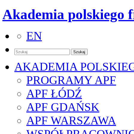
Akademia polskiego f
EN
AKADEMIA POLSKIE
PROGRAMY APF
APF ŁÓDŹ
APF GDAŃSK
APF WARSZAWA
WSPÓŁPRACOWNI