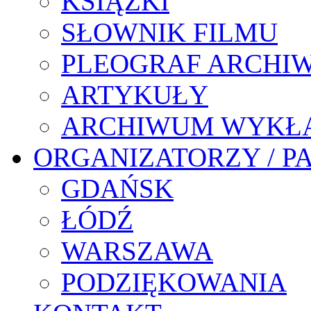
KSIĄŻKI
SŁOWNIK FILMU
PLEOGRAF ARCHI
ARTYKUŁY
ARCHIWUM WYKŁ
ORGANIZATORZY / P
GDAŃSK
ŁÓDŹ
WARSZAWA
PODZIĘKOWANIA