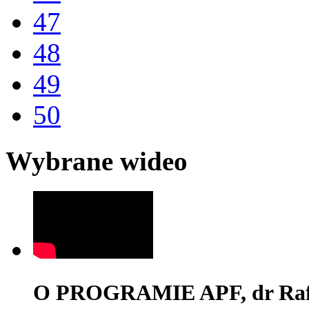
47
48
49
50
Wybrane wideo
O PROGRAMIE APF, dr Rafa