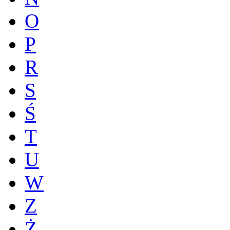
O
P
R
S
Ś
T
U
W
Z
Ż