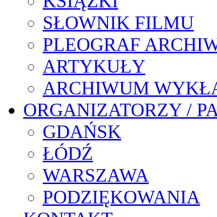
KSIĄŻKI
SŁOWNIK FILMU
PLEOGRAF ARCHI
ARTYKUŁY
ARCHIWUM WYKŁ
ORGANIZATORZY / P
GDAŃSK
ŁÓDŹ
WARSZAWA
PODZIĘKOWANIA