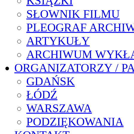
KSIĄŻKI
SŁOWNIK FILMU
PLEOGRAF ARCHI
ARTYKUŁY
ARCHIWUM WYKŁ
ORGANIZATORZY / P
GDAŃSK
ŁÓDŹ
WARSZAWA
PODZIĘKOWANIA