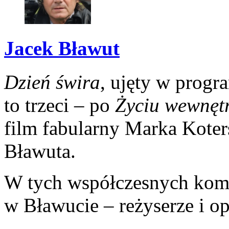
Jacek Bławut
Dzień świra
, ujęty w progr
to trzeci – po
Życiu wewnęt
film fabularny Marka Koter
Bławuta.
W tych współczesnych kome
w Bławucie – reżyserze i op