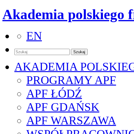
Akademia polskiego f
EN
AKADEMIA POLSKIE
PROGRAMY APF
APF ŁÓDŹ
APF GDAŃSK
APF WARSZAWA
WSPÓŁPRACOWNI