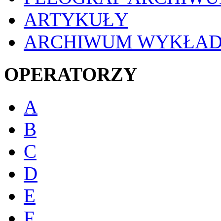
ARTYKUŁY
ARCHIWUM WYKŁA
OPERATORZY
A
B
C
D
E
F