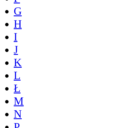
G
H
I
J
K
L
Ł
M
N
P