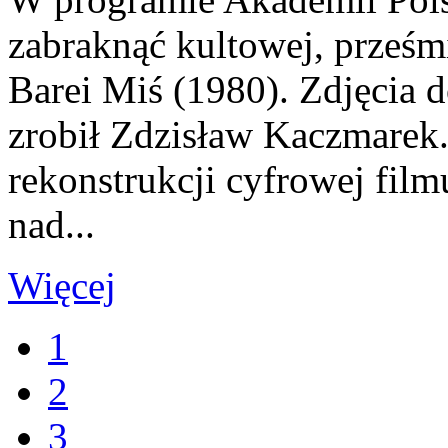
zabraknąć kultowej, prześm
Barei Miś (1980). Zdjęcia do
zrobił Zdzisław Kaczmarek.
rekonstrukcji cyfrowej fil
nad...
Więcej
1
2
3