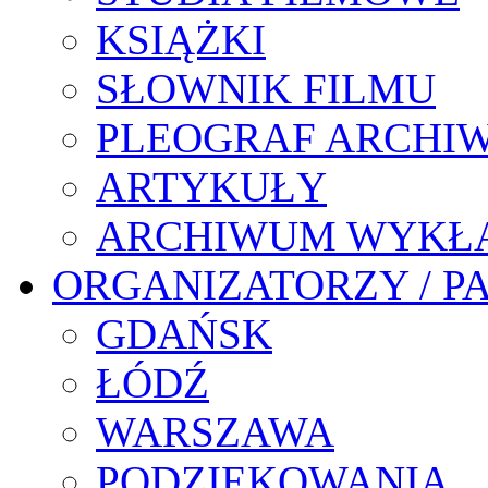
KSIĄŻKI
SŁOWNIK FILMU
PLEOGRAF ARCHI
ARTYKUŁY
ARCHIWUM WYKŁ
ORGANIZATORZY / P
GDAŃSK
ŁÓDŹ
WARSZAWA
PODZIĘKOWANIA