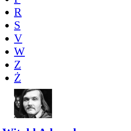
R
S
V
W
Z
Ż