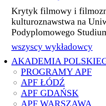
Krytyk filmowy i filmoz
kulturoznawstwa na Uniw
Podyplomowego Studium
wszyscy wykładowcy
AKADEMIA POLSKIE
PROGRAMY APF
APF ŁÓDŹ
APF GDAŃSK
APF WARSZAWA