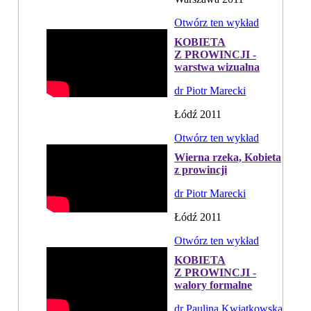
Otwórz ten wykład
KOBIETA
Z PROWINCJI -
warstwa wizualna
dr Piotr Marecki
Łódź 2011
Otwórz ten wykład
Wierna rzeka, Kobieta
z prowincji
dr Piotr Marecki
Łódź 2011
Otwórz ten wykład
KOBIETA
Z PROWINCJI -
walory formalne
dr Paulina Kwiatkowska