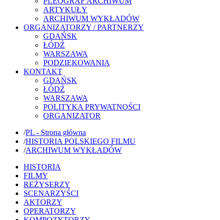
PLEOGRAF ARCHIWUM
ARTYKUŁY
ARCHIWUM WYKŁADÓW
ORGANIZATORZY / PARTNERZY
GDAŃSK
ŁÓDŹ
WARSZAWA
PODZIĘKOWANIA
KONTAKT
GDAŃSK
ŁÓDŹ
WARSZAWA
POLITYKA PRYWATNOŚCI
ORGANIZATOR
/
PL - Strona główna
/
HISTORIA POLSKIEGO FILMU
/
ARCHIWUM WYKŁADÓW
HISTORIA
FILMY
REŻYSERZY
SCENARZYŚCI
AKTORZY
OPERATORZY
KOMPOZYTORZY