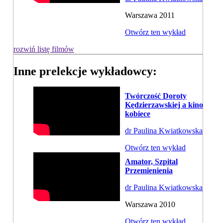
Warszawa 2011
Otwórz ten wykład
rozwiń listę filmów
Inne prelekcje wykładowcy:
Twórczość Doroty
Kędzierzawskiej a kino
kobiece
dr Paulina Kwiatkowska
Otwórz ten wykład
Amator, Szpital
Przemienienia
dr Paulina Kwiatkowska
Warszawa 2010
Otwórz ten wykład