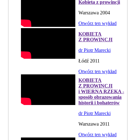
Kobieta z prowincji
Warszawa 2004
Otwórz ten wykład
KOBIETA
Z PROWINCJI
dr Piotr Marecki
Łódź 2011
Otwórz ten wykład
KOBIETA
Z PROWINCJI
i WIERNA RZEKA -
sposób obrazowania
historii i bohaterów
dr Piotr Marecki
Warszawa 2011
Otwórz ten wykład