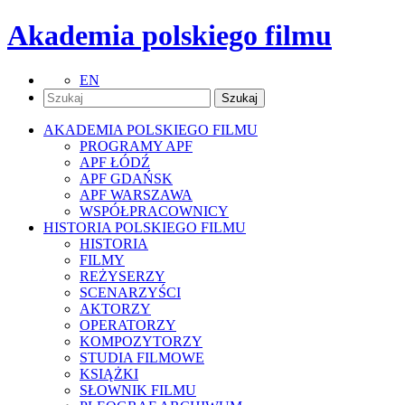
Akademia polskiego filmu
EN
AKADEMIA POLSKIEGO FILMU
PROGRAMY APF
APF ŁÓDŹ
APF GDAŃSK
APF WARSZAWA
WSPÓŁPRACOWNICY
HISTORIA POLSKIEGO FILMU
HISTORIA
FILMY
REŻYSERZY
SCENARZYŚCI
AKTORZY
OPERATORZY
KOMPOZYTORZY
STUDIA FILMOWE
KSIĄŻKI
SŁOWNIK FILMU