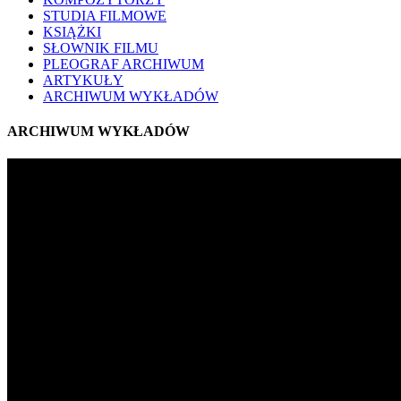
STUDIA FILMOWE
KSIĄŻKI
SŁOWNIK FILMU
PLEOGRAF ARCHIWUM
ARTYKUŁY
ARCHIWUM WYKŁADÓW
ARCHIWUM WYKŁADÓW