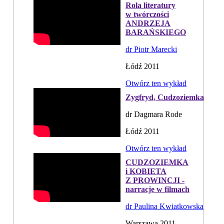
Rola literatury
w twórczości
ANDRZEJA
BARAŃSKIEGO
dr Piotr Marecki
Łódź 2011
Otwórz ten wykład
Zygfryd, Cudzoziemka
dr Dagmara Rode
Łódź 2011
Otwórz ten wykład
CUDZOZIEMKA
i KOBIETA
Z PROWINCJI -
narracje w filmach
dr Paulina Kwiatkowska
Warszawa 2011