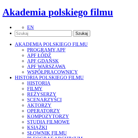
Akademia polskiego filmu
EN
AKADEMIA POLSKIEGO FILMU
PROGRAMY APF
APF ŁÓDŹ
APF GDAŃSK
APF WARSZAWA
WSPÓŁPRACOWNICY
HISTORIA POLSKIEGO FILMU
HISTORIA
FILMY
REŻYSERZY
SCENARZYŚCI
AKTORZY
OPERATORZY
KOMPOZYTORZY
STUDIA FILMOWE
KSIĄŻKI
SŁOWNIK FILMU