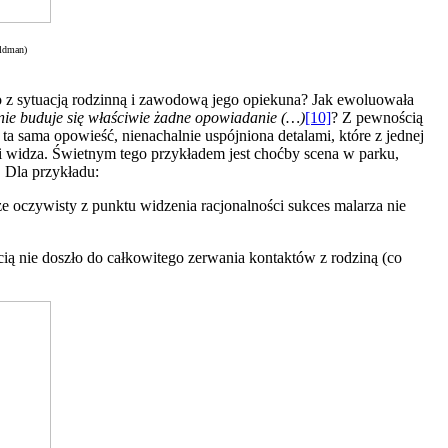
eldman)
? Co z sytuacją rodzinną i zawodową jego opiekuna? Jak ewoluowała
nie buduje się właściwie żadne opowiadanie (…)
[10]
? Z pewnością
 ta sama opowieść, nienachalnie uspójniona detalami, które z jednej
i widza. Świetnym tego przykładem jest choćby scena w parku,
. Dla przykładu:
e oczywisty z punktu widzenia racjonalności sukces malarza nie
ią nie doszło do całkowitego zerwania kontaktów z rodziną (co