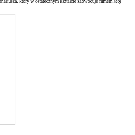
enariusza, który w ostatecznym kształcie zaowocuje filmem
Mój