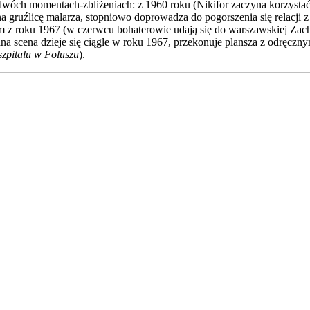
wóch momentach-zbliżeniach: z 1960 roku (Nikifor zaczyna korzystać
 gruźlicę malarza, stopniowo doprowadza do pogorszenia się relacji z
m z roku 1967 (w czerwcu bohaterowie udają się do warszawskiej Zach
niana scena dzieje się ciągle w roku 1967, przekonuje plansza z odręc
szpitalu w Foluszu
).