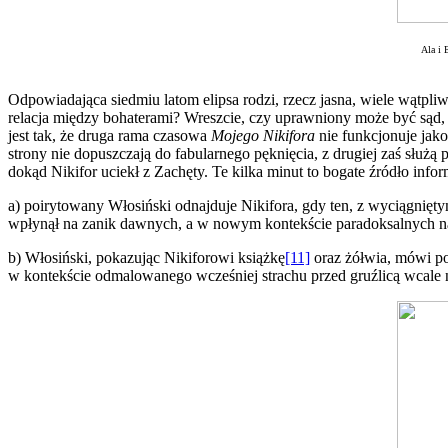
Ala i 
Odpowiadająca siedmiu latom elipsa rodzi, rzecz jasna, wiele wątpliw
relacja między bohaterami? Wreszcie, czy uprawniony może być sąd,
jest tak, że druga rama czasowa
Mojego Nikifora
nie funkcjonuje jako
strony nie dopuszczają do fabularnego pęknięcia, z drugiej zaś sł
dokąd Nikifor uciekł z Zachęty. Te kilka minut to bogate źródło infor
a) poirytowany Włosiński odnajduje Nikifora, gdy ten, z wyciągnięt
wpłynął na zanik dawnych, a w nowym kontekście paradoksalnych
b) Włosiński, pokazując Nikiforowi książkę
[11]
oraz żółwia, mówi po
w kontekście odmalowanego wcześniej strachu przed gruźlicą wcale