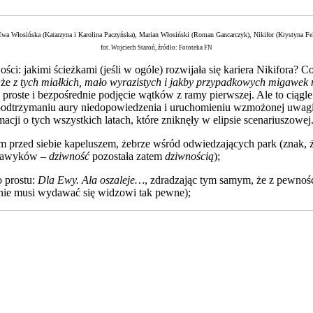
Ewa Włosińska (Katarzyna i Karolina Paczyńska), Marian Włosiński (Roman Gancarczyk), Nikifor (Krystyna F
fot. Wojciech Staroń, źródło: Fototeka FN
ości: jakimi ścieżkami (jeśli w ogóle) rozwijała się kariera Nikifora
 że
z tych miałkich, mało wyrazistych i jakby przypadkowych migawek 
 proste i bezpośrednie podjęcie wątków z ramy pierwszej. Ale to ciągle
użą podtrzymaniu aury niedopowiedzenia i uruchomieniu wzmożonej uwag
macji o tych wszystkich latach, które zniknęły w elipsie scenariuszowej
ym przed siebie kapeluszem, żebrze wśród odwiedzających park (znak, ż
 nawyków –
dziwność
pozostała zatem
dziwnością
);
 prostu:
Dla Ewy.
Ala oszaleje…
, zdradzając tym samym, że z pewnośc
 nie musi wydawać się widzowi tak pewne);