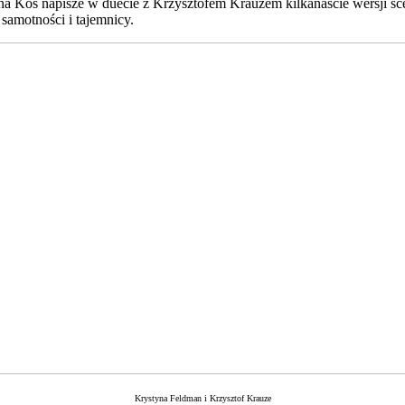
nna Kos napisze w duecie z Krzysztofem Krauzem kilkanaście wersji sc
amotności i tajemnicy.
Krystyna Feldman i Krzysztof Krauze