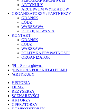
PLEOGRAF ARCHIWUM
ARTYKUŁY
ARCHIWUM WYKŁADÓW
ORGANIZATORZY / PARTNERZY
GDAŃSK
ŁÓDŹ
WARSZAWA
PODZIĘKOWANIA
KONTAKT
GDAŃSK
ŁÓDŹ
WARSZAWA
POLITYKA PRYWATNOŚCI
ORGANIZATOR
/
PL - Strona główna
/
HISTORIA POLSKIEGO FILMU
/
ARTYKUŁY
HISTORIA
FILMY
REŻYSERZY
SCENARZYŚCI
AKTORZY
OPERATORZY
KOMPOZYTORZY