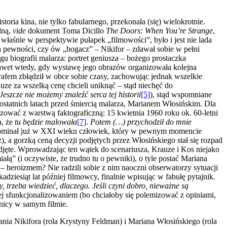
oria kina, nie tylko fabularnego, przekonała (się) wielokrotnie.
dną,
vide
dokument Toma Dicillo
The Doors: When You’re Strange
,
 właśnie w perspektywie pułapek „filmowości”, było i jest nie lada
pewności, czy ów „bogacz” – Nikifor – zdawał sobie w pełni
u biografii malarza: portret geniusza – bożego prostaczka
nawet wtedy, gdy wystawę jego obrazów organizowała kolejna
trafem zbłądził w obce sobie czasy, zachowując jednak wszelkie
ze za wszelką cenę chcieli uniknąć – stąd niechęć do
Jeszcze nie możemy znaleźć serca tej historii
[5]
), stąd wspomniane
ostatnich latach przed śmiercią malarza, Marianem Włosińskim. Dla
zować z warstwą faktograficzną: 15 kwietnia 1960 roku ok. 60-letni
a, że
tu będzie malowała
[7]
.
Potem (…) przychodził do mnie
minał już w XXI wieku człowiek, który w pewnym momencie
), a gorzką ceną decyzji podjętych przez Włosińskiego stał się rozpad
odjęte. Wprowadzając ten wątek do scenariusza, Krauze i Kos niejako
ałą” (i oczywiste, że trudno tu o pewniki), o tyle postać Mariana
 heroizmem? Nie radzili sobie z nim naoczni obserwatorzy sytuacji
ilkadziesiąt lat później filmowcy, finalnie wpisując w fabułę pytajnik.
y, trzeba wiedzieć, dlaczego. Jeśli czyni dobro, nieważne są
ej sfunkcjonalizowaniem (bo chciałoby się polemizować z opiniami,
mnicy w samym filmie.
nia Nikifora (rola Krystyny Feldman) i Mariana Włosińskiego (rola