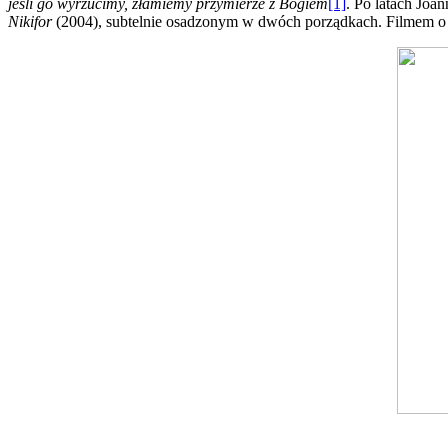
jeśli go wyrzucimy, złamiemy przymierze z Bogiem
[1]
. Po latach Joa
Nikifor
(2004), subtelnie osadzonym w dwóch porządkach. Filmem o s