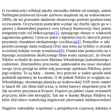
O zwodniczości refleksji jakoby nierzadko dalekie od sztampy, autenty
Niebezpieczeństwem bywało zarówno skupienie się na widowiskowości
2009), ale też przesadne uładzenie ekranowego portretu (pozbawion
wyzwaniem. Oczywistym pomysłem wydaje się choćby ujęcie go w ra
sprawę z diametralnej poprawy swej sytuacji finansowej). Inny potenc
(enigmatycznie coś bełkoczącego
[3]
, opisującego obrazy w większoś
zagraniczna galeria). I jeszcze jeden z hipotetycznych, łatwych pom
przymioty charakteru nieskażonego cywilizacją
[4]
. Pomysłów w taki 
przedwczesnego startu realizacji (
Trzy lata temu już byliśmy w przeded
wcześniej kolejne wersje scenariusza
[6]
. Ostatecznie postawiono na 
lepszego zrozumienia ukończonego filmu warto zaznaczyć, że również
Nikifor wchodzi do pracowni Mariana Włosińskiego (zatrudnionego
codziennie. Zmienialiśmy pracownie, załatwiałem mu nowe mieszkania,
swego życia przyjął na siebie rolę prawnego opiekuna Nikifora, przez
jego rodziny. To są fakty – istotne, lecz przecież w żaden sposób n
podnieśli tajemnicę do kwadratu. O ile jednak Nikifor ze względu na 
Włosińskiego, skromnego plastyka po krakowskiej ASP, może ostatecz
w latach 60. (do filmu trafi scena, w której barowy ekspedient pyta 
Jak szczerze przyznawał Krauze:
Dopiero po jakimś czasie zrozumieliś
przyczyny, które nim kierują
[9]
. Tak oto w tkankę
Mojego Nikifora
wp
które zbyt łatwo wartościują negatywnie pierwiastek niedopowiedzeni
Najpierw należałoby wspomnieć o perspektywie czasowej, dalekiej o