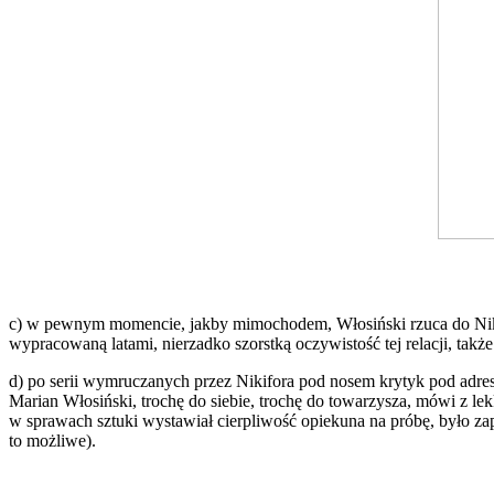
c) w pewnym momencie, jakby mimochodem, Włosiński rzuca do Nik
wypracowaną latami, nierzadko szorstką oczywistość tej relacji, takż
d) po serii wymruczanych przez Nikifora pod nosem krytyk pod adre
Marian Włosiński, trochę do siebie, trochę do towarzysza, mówi z l
w sprawach sztuki wystawiał cierpliwość opiekuna na próbę, było zap
to możliwe).