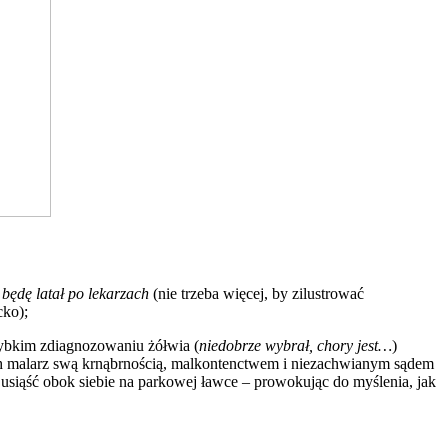
i będę latał po lekarzach
(nie trzeba więcej, by zilustrować
cko);
zybkim zdiagnozowaniu żółwia (
niedobrze wybrał, chory jest…
)
ch malarz swą krnąbrnością, malkontenctwem i niezachwianym sądem
 usiąść obok siebie na parkowej ławce – prowokując do myślenia, jak