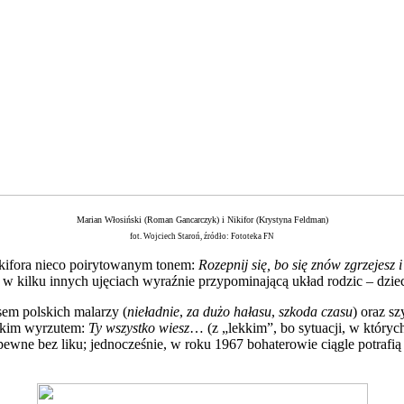
Marian Włosiński (Roman Gancarczyk) i Nikifor (Krystyna Feldman)
fot. Wojciech Staroń, źródło: Fototeka FN
ifora nieco poirytowanym tonem:
Rozepnij się, bo się znów zgrzejesz 
e w kilku innych ujęciach wyraźnie przypominającą układ rodzic – dzie
sem polskich malarzy (
nieładnie
,
za dużo hałasu
,
szkoda czasu
) oraz s
ekkim wyrzutem:
Ty wszystko wiesz
… (z „lekkim”, bo sytuacji, w który
ewne bez liku; jednocześnie, w roku 1967 bohaterowie ciągle potrafią