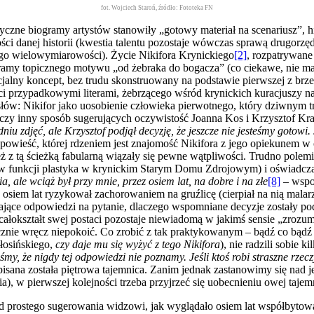
fot. Wojciech Staroń, źródło: Fototeka FN
czne biogramy artystów stanowiły „gotowy materiał na scenariusz”, hist
 danej historii (kwestia talentu pozostaje wówczas sprawą drugorzę
ego wielowymiarowości). Życie Nikifora Krynickiego
[2]
, rozpatrywane
my topicznego motywu „od żebraka do bogacza” (co ciekawe, nie ma 
jalny koncept, bez trudu skonstruowany na podstawie pierwszej z brzeg
ci przypadkowymi literami, żebrzącego wśród krynickich kuracjuszy 
ysłów: Nikifor jako uosobienie człowieka pierwotnego, który dziwnym 
czy inny sposób sugerujących oczywistość Joanna Kos i Krzysztof Krau
niu zdjęć, ale Krzysztof podjął decyzję, że jeszcze nie jesteśmy gotowi. 
opowieść, której rdzeniem jest znajomość Nikifora z jego opiekunem w 
 z tą ścieżką fabularną wiązały się pewne wątpliwości. Trudno polemi
 w funkcji plastyka w krynickim Starym Domu Zdrojowym) i oświadcz
 ale wciąż był przy mnie, przez osiem lat, na dobre i na złe
[8]
– wspo
 osiem lat ryzykował zachorowaniem na gruźlicę (cierpiał na nią malarz
iedające odpowiedzi na pytanie, dlaczego wspomniane decyzje zostały p
całokształt swej postaci pozostaje niewiadomą w jakimś sensie „zrozumi
nie wręcz niepokoić. Co zrobić z tak praktykowanym – bądź co bądź –
Włosińskiego,
czy daje mu się wyżyć z tego Nikifora
), nie radzili sobie k
my, że nigdy tej odpowiedzi nie poznamy. Jeśli ktoś robi straszne rzecz
isana została piętrowa tajemnica. Zanim jednak zastanowimy się nad j
a), w pierwszej kolejności trzeba przyjrzeć się uobecnieniu owej taje
d prostego sugerowania widzowi, jak wyglądało osiem lat współbytowa