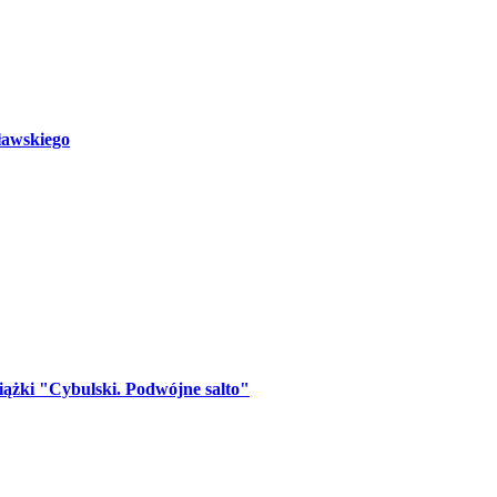
ławskiego
iążki "Cybulski. Podwójne salto"