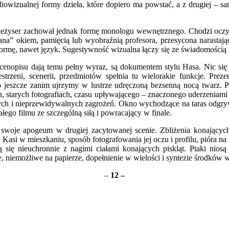
iowizualnej formy dzieła, które dopiero ma powstać, a z drugiej
–
sam
żyser zachował jednak formę monologu wewnętrznego. Chodzi oczywiś
ziana” okiem, pamięcią lub wyobraźnią profesora, przesycona narasta
 formę, nawet język. Sugestywność wizualna łączy się ze świadomością l
scenopisu dają temu pełny wyraz, są dokumentem stylu Hasa. Nic się
estrzeni, scenerii, przedmiotów spełnia tu wielorakie funkcje. Prez
 to jeszcze zanim ujrzymy w lustrze udręczoną bezsenną nocą twarz. 
, starych fotografiach, czasu upływającego
–
znaczonego uderzeniami ze
nych i nieprzewidywalnych zagrożeń. Okno wychodzące na taras odgrywa 
ego filmu ze szczególną siłą i powracający w finale.
woje apogeum w drugiej zacytowanej scenie. Zbliżenia konających 
” Kasi w mieszkaniu, sposób fotografowania jej oczu i profilu, pióra na 
 się nieuchronnie z nagimi ciałami konających piskląt. Ptaki nios
e,
niemożliwe na papierze, dopełnienie w wielości i syntezie środków 
–
12
–