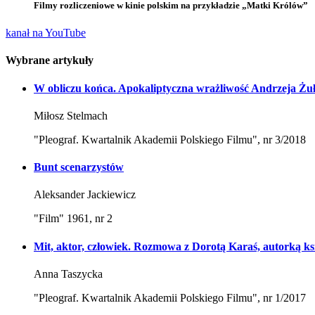
Filmy rozliczeniowe w kinie polskim na przykładzie „Matki Królów”
kanał na YouTube
Wybrane artykuły
W obliczu końca. Apokaliptyczna wrażliwość Andrzeja Żu
Miłosz Stelmach
"Pleograf. Kwartalnik Akademii Polskiego Filmu", nr 3/2018
Bunt scenarzystów
Aleksander Jackiewicz
"Film" 1961, nr 2
Mit, aktor, człowiek. Rozmowa z Dorotą Karaś, autorką ks
Anna Taszycka
"Pleograf. Kwartalnik Akademii Polskiego Filmu", nr 1/2017