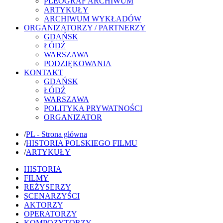
PLEOGRAF ARCHIWUM
ARTYKUŁY
ARCHIWUM WYKŁADÓW
ORGANIZATORZY / PARTNERZY
GDAŃSK
ŁÓDŹ
WARSZAWA
PODZIĘKOWANIA
KONTAKT
GDAŃSK
ŁÓDŹ
WARSZAWA
POLITYKA PRYWATNOŚCI
ORGANIZATOR
/
PL - Strona główna
/
HISTORIA POLSKIEGO FILMU
/
ARTYKUŁY
HISTORIA
FILMY
REŻYSERZY
SCENARZYŚCI
AKTORZY
OPERATORZY
KOMPOZYTORZY