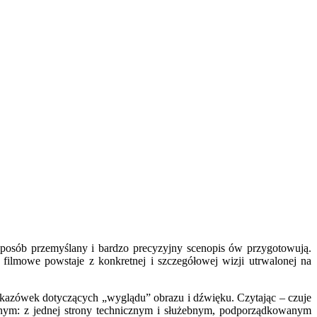
 sposób przemyślany i bardzo precyzyjny scenopis ów przygotowują.
filmowe powstaje z konkretnej i szczegółowej wizji utrwalonej na
, wskazówek dotyczących „wyglądu” obrazu i dźwięku. Czytając
–
czuje
gólnym: z jednej strony technicznym i służebnym, podporządkowanym