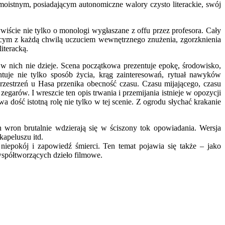
oistnym, posiadającym autonomiczne walory czysto literackie, swój
cie nie tylko o monologi wygłaszane z offu przez profesora. Cały
jącym z każdą chwilą uczuciem wewnętrznego znużenia, zgorzknienia
iteracką.
 w nich nie dzieje. Scena początkowa prezentuje epokę, środowisko,
entuje nie tylko sposób życia, krąg zainteresowań, rytuał nawyków
Przestrzeń u Hasa przenika obecność czasu. Czasu mijającego, czasu
garów. I wreszcie ten opis trwania i przemijania istnieje w opozycji
dość istotną rolę nie tylko w tej scenie. Z ogrodu słychać krakanie
wron brutalnie wdzierają się w ściszony tok opowiadania. Wersja
kapeluszu itd.
ą niepokój i zapowiedź śmierci. Ten temat pojawia się także
–
jako
współtworzących dzieło filmowe.