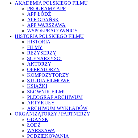
AKADEMIA POLSKIEGO FILMU
PROGRAMY APF
APF ŁÓDŹ
APF GDAŃSK
APF WARSZAWA
WSPÓŁPRACOWNICY
HISTORIA POLSKIEGO FILMU
HISTORIA
FILMY
REŻYSERZY
SCENARZYŚCI
AKTORZY
OPERATORZY
KOMPOZYTORZY
STUDIA FILMOWE
KSIĄŻKI
SŁOWNIK FILMU
PLEOGRAF ARCHIWUM
ARTYKUŁY
ARCHIWUM WYKŁADÓW
ORGANIZATORZY / PARTNERZY
GDAŃSK
ŁÓDŹ
WARSZAWA
PODZIĘKOWANIA