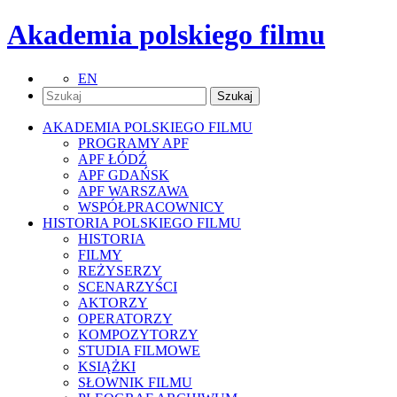
Akademia polskiego filmu
EN
AKADEMIA POLSKIEGO FILMU
PROGRAMY APF
APF ŁÓDŹ
APF GDAŃSK
APF WARSZAWA
WSPÓŁPRACOWNICY
HISTORIA POLSKIEGO FILMU
HISTORIA
FILMY
REŻYSERZY
SCENARZYŚCI
AKTORZY
OPERATORZY
KOMPOZYTORZY
STUDIA FILMOWE
KSIĄŻKI
SŁOWNIK FILMU