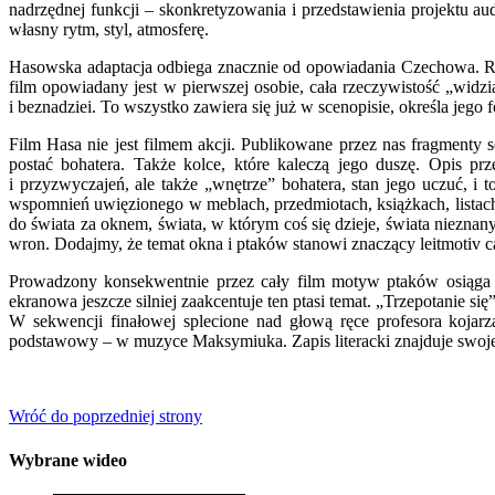
nadrzędnej funkcji
–
skonkretyzowania i przedstawienia projektu aud
własny rytm, styl, atmosferę.
Hasowska adaptacja odbiega znacznie od opowiadania Czechowa. Re
film opowiadany jest w pierwszej osobie, cała rzeczywistość „wid
i beznadziei. To wszystko zawiera się już w scenopisie, określa jego
Film Hasa nie jest filmem akcji. Publikowane przez nas fragmenty 
postać bohatera. Także kolce, które kaleczą jego duszę. Opis prz
i przyzwyczajeń, ale także „wnętrze” bohatera, stan jego uczuć, i
wspomnień uwięzionego w meblach, przedmiotach, książkach, listach
do świata za oknem, świata, w którym coś się dzieje, świata niezna
wron. Dodajmy, że temat okna i ptaków stanowi znaczący leitmotiv cał
Prowadzony konsekwentnie przez cały film motyw ptaków osiąga s
ekranowa jeszcze silniej zaakcentuje ten ptasi temat. „Trzepotanie się
W sekwencji finałowej splecione nad głową ręce profesora kojarzą
podstawowy
–
w muzyce Maksymiuka. Zapis literacki znajduje swoj
Wróć do poprzedniej strony
Wybrane wideo