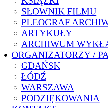
KSIĄŻKI
SŁOWNIK FILMU
PLEOGRAF ARCHI
ARTYKUŁY
ARCHIWUM WYKŁ
ORGANIZATORZY / P
GDAŃSK
ŁÓDŹ
WARSZAWA
PODZIĘKOWANIA