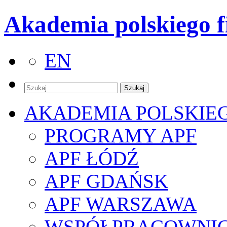
Akademia polskiego f
EN
AKADEMIA POLSKIE
PROGRAMY APF
APF ŁÓDŹ
APF GDAŃSK
APF WARSZAWA
WSPÓŁPRACOWNI