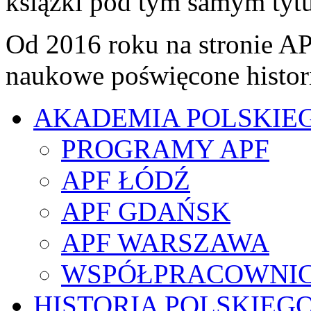
książki pod tym samym tyt
Od 2016 roku na stronie A
naukowe poświęcone histor
AKADEMIA POLSKIE
PROGRAMY APF
APF ŁÓDŹ
APF GDAŃSK
APF WARSZAWA
WSPÓŁPRACOWNI
HISTORIA POLSKIEG