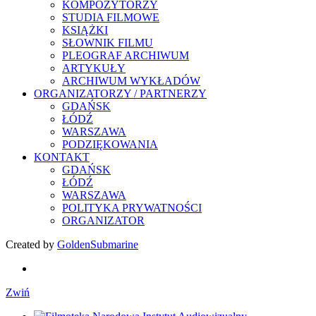
KOMPOZYTORZY
STUDIA FILMOWE
KSIĄŻKI
SŁOWNIK FILMU
PLEOGRAF ARCHIWUM
ARTYKUŁY
ARCHIWUM WYKŁADÓW
ORGANIZATORZY / PARTNERZY
GDAŃSK
ŁÓDŹ
WARSZAWA
PODZIĘKOWANIA
KONTAKT
GDAŃSK
ŁÓDŹ
WARSZAWA
POLITYKA PRYWATNOŚCI
ORGANIZATOR
Created by
GoldenSubmarine
Zwiń