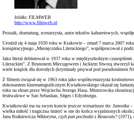
źródło: FILMWEB
http://www.filmweb.pl
Prozaik, dramaturg, scenarzysta, autor tekstów kabaretowych, wspó
Urodził się 4 maja 1920 roku w Krakowie – zmarł 7 marca 2007 roku w
konspiracyjnego „Miesięcznika Literackiego”, współpracował z p
Jako literat debiutował w 1937 roku w międzyszkolnym czasopiśmi
Literackim”. Z Brunonem Miecugowem i Jackiem Stworą stworzył kabar
wiele książek dla dorosłych (kryminały pisywał pod pseudonimem Nöe
Z filmem związał się w 1963 roku jako współscenarzysta kostium
dokonaniem kinematograficznym Kwiatkowskiego okazał się fantast
roku na ekran przez Wojciecha Jerzego Hasa. Mistrzowska ekranizac
festiwalowe w San Sebastian, Sitges i Edynburgu.
Kwiatkowski ma na swym koncie jeszcze scenariusze do:
Janosika
– 
wielka miłość i tragiczna śmierć w nie do końca wyjaśnionych okoli
Jana Rutkiewicza
Wiktoryna, czyli pan pochodzi z Beauvais?
(1971), 