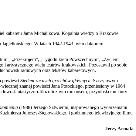
ciel kabaretu Jama Michalikowa. Kopalnia wiedzy o Krakowie.
tu Jagiellońskiego. W latach 1942-1943 był redaktorem
olskim”, „Przekrojem”, „Tygodnikiem Powszechnym”, „Życiem
o i artystycznego wielu teatrów krakowskich. Pozostawił po sobie
 słuchowisk radiowych oraz tekstów kabaretowych.
go powieści
Siedem zacnych grzechów głównych
. Szczytowym
I-wiecznej znanej powieści Jana Potockiego, przeniesiony w 1964
godowo-fantastyczno-filozoficznym romansem, przyniosła mu laury
ołomienia
(1988) Jerzego Sztwiertni, inspirowanego wydarzeniami –
 Kazimierza Junoszy-Stępowskiego, i godzinnego telewizyjnego filmu
Jerzy Armata