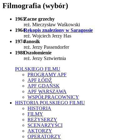
Filmografia (wybór)
1963
Zacne grzechy
reż. Mieczysław Waśkowski
1964
Rękopis znaleziony w Saragossie
reż. Wojciech Jerzy Has
1974
Janosik
reż. Jerzy Passendorfer
1988
Oszołomienie
reż. Jerzy Sztwiertnia
POLSKIEGO FILMU
PROGRAMY APF
APF ŁÓDŹ
APF GDAŃSK
APF WARSZAWA
WSPÓŁPRACOWNICY
HISTORIA POLSKIEGO FILMU
HISTORIA
FILMY
REŻYSERZY
SCENARZYŚCI
AKTORZY
OPERATORZY