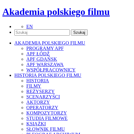
Akademia polskiego filmu
EN
AKADEMIA POLSKIEGO FILMU
PROGRAMY APF
APF ŁÓDŹ
APF GDAŃSK
APF WARSZAWA
WSPÓŁPRACOWNICY
HISTORIA POLSKIEGO FILMU
HISTORIA
FILMY
REŻYSERZY
SCENARZYŚCI
AKTORZY
OPERATORZY
KOMPOZYTORZY
STUDIA FILMOWE
KSIĄŻKI
SŁOWNIK FILMU