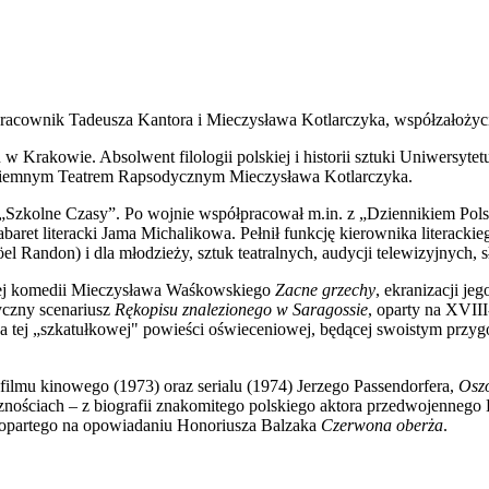
łpracownik Tadeusza Kantora i Mieczysława Kotlarczyka, współzałoży
 Krakowie. Absolwent filologii polskiej i historii sztuki Uniwersyte
odziemnym Teatrem Rapsodycznym Mieczysława Kotlarczyka.
e „Szkolne Czasy”. Po wojnie współpracował m.in. z „Dziennikiem P
et literacki Jama Michalikowa. Pełnił funkcję kierownika literackieg
l Randon) i dla młodzieży, sztuk teatralnych, audycji telewizyjnych,
owej komedii Mieczysława Waśkowskiego
Zacne grzechy
, ekranizacji je
yczny scenariusz
Rękopisu znalezionego w Saragossie
, oparty na XVII
ja tej „szkatułkowej" powieści oświeceniowej, będącej swoistym przy
filmu kinowego (1973) oraz serialu (1974) Jerzego Passendorfera,
Osz
cznościach – z biografii znakomitego polskiego aktora przedwojennego
opartego na opowiadaniu Honoriusza Balzaka
Czerwona oberża
.