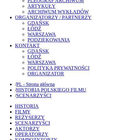
PLEOGRAF ARCHIWUM
ARTYKUŁY
ARCHIWUM WYKŁADÓW
ORGANIZATORZY / PARTNERZY
GDAŃSK
ŁÓDŹ
WARSZAWA
PODZIĘKOWANIA
KONTAKT
GDAŃSK
ŁÓDŹ
WARSZAWA
POLITYKA PRYWATNOŚCI
ORGANIZATOR
/
PL - Strona główna
/
HISTORIA POLSKIEGO FILMU
/
SCENARZYŚCI
HISTORIA
FILMY
REŻYSERZY
SCENARZYŚCI
AKTORZY
OPERATORZY
KOMPOZYTORZY