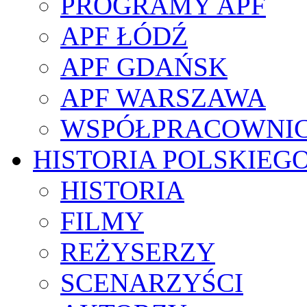
PROGRAMY APF
APF ŁÓDŹ
APF GDAŃSK
APF WARSZAWA
WSPÓŁPRACOWNI
HISTORIA POLSKIEG
HISTORIA
FILMY
REŻYSERZY
SCENARZYŚCI