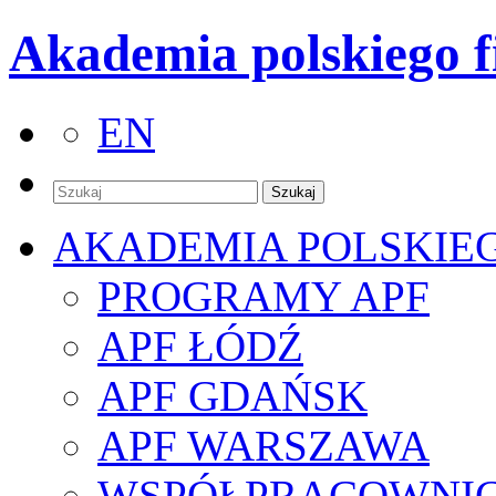
Akademia polskiego f
EN
AKADEMIA POLSKIE
PROGRAMY APF
APF ŁÓDŹ
APF GDAŃSK
APF WARSZAWA
WSPÓŁPRACOWNI