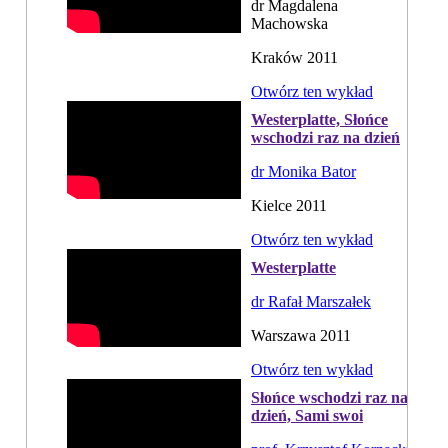
dr Magdalena
Machowska
Kraków 2011
Otwórz ten wykład
Westerplatte, Słońce
wschodzi raz na dzień
dr Monika Bator
Kielce 2011
Otwórz ten wykład
Westerplatte
dr Rafał Marszałek
Warszawa 2011
Otwórz ten wykład
Słońce wschodzi raz na
dzień, Sami swoi