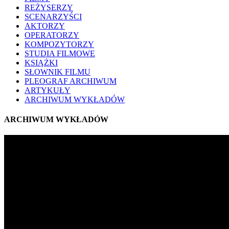
REŻYSERZY
SCENARZYŚCI
AKTORZY
OPERATORZY
KOMPOZYTORZY
STUDIA FILMOWE
KSIĄŻKI
SŁOWNIK FILMU
PLEOGRAF ARCHIWUM
ARTYKUŁY
ARCHIWUM WYKŁADÓW
ARCHIWUM WYKŁADÓW