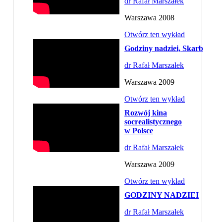
dr Rafał Marszałek
Warszawa 2008
Otwórz ten wykład
Godziny nadziei, Skarb
dr Rafał Marszałek
Warszawa 2009
Otwórz ten wykład
Rozwój kina
socrealistycznego
w Polsce
dr Rafał Marszałek
Warszawa 2009
Otwórz ten wykład
GODZINY NADZIEI
dr Rafał Marszałek