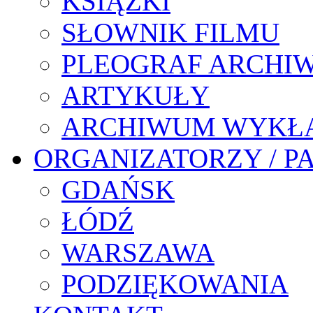
KSIĄŻKI
SŁOWNIK FILMU
PLEOGRAF ARCHI
ARTYKUŁY
ARCHIWUM WYKŁ
ORGANIZATORZY / P
GDAŃSK
ŁÓDŹ
WARSZAWA
PODZIĘKOWANIA