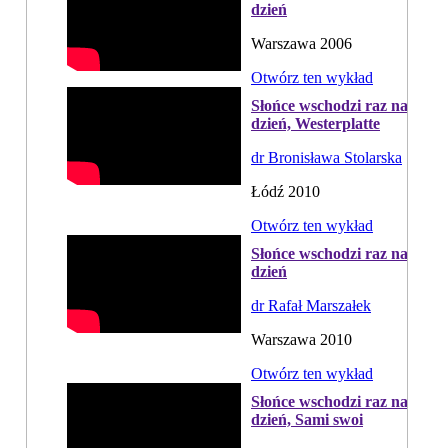
dzień
Warszawa 2006
Otwórz ten wykład
Słońce wschodzi raz na
dzień, Westerplatte
dr Bronisława Stolarska
Łódź 2010
Otwórz ten wykład
Słońce wschodzi raz na
dzień
dr Rafał Marszałek
Warszawa 2010
Otwórz ten wykład
Słońce wschodzi raz na
dzień, Sami swoi