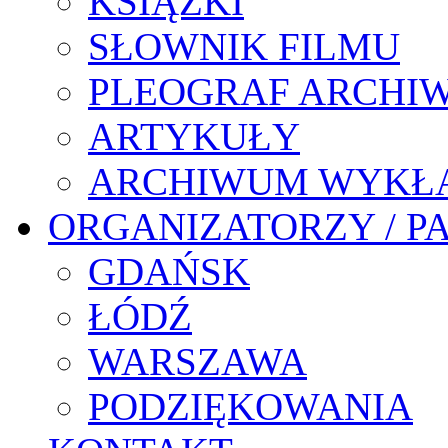
KSIĄŻKI
SŁOWNIK FILMU
PLEOGRAF ARCHI
ARTYKUŁY
ARCHIWUM WYKŁ
ORGANIZATORZY / P
GDAŃSK
ŁÓDŹ
WARSZAWA
PODZIĘKOWANIA