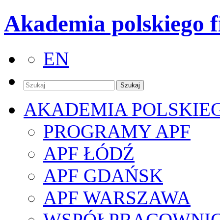
Akademia polskiego f
EN
AKADEMIA POLSKIE
PROGRAMY APF
APF ŁÓDŹ
APF GDAŃSK
APF WARSZAWA
WSPÓŁPRACOWNI