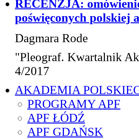
RECENZJA: omówienie 
poświęconych polskiej 
Dagmara Rode
"Pleograf. Kwartalnik Ak
4/2017
AKADEMIA POLSKIE
PROGRAMY APF
APF ŁÓDŹ
APF GDAŃSK