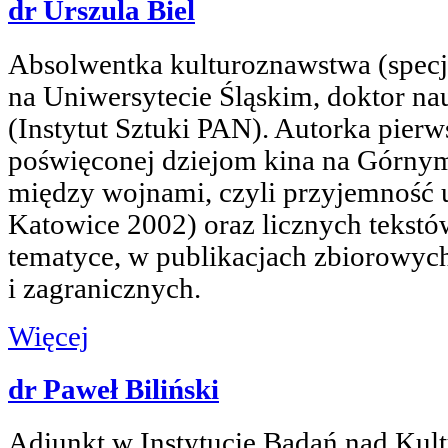
dr Urszula Biel
Absolwentka kulturoznawstwa (specj
na Uniwersytecie Śląskim, doktor n
(Instytut Sztuki PAN). Autorka pierw
poświęconej dziejom kina na Górnym
między wojnami, czyli przyjemność u
Katowice 2002) oraz licznych tekstó
tematyce, w publikacjach zbiorowych
i zagranicznych.
Więcej
dr Paweł Biliński
Adiunkt w Instytucie Badań nad Kul