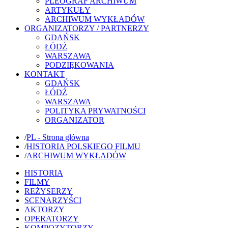
PLEOGRAF ARCHIWUM
ARTYKUŁY
ARCHIWUM WYKŁADÓW
ORGANIZATORZY / PARTNERZY
GDAŃSK
ŁÓDŹ
WARSZAWA
PODZIĘKOWANIA
KONTAKT
GDAŃSK
ŁÓDŹ
WARSZAWA
POLITYKA PRYWATNOŚCI
ORGANIZATOR
/
PL - Strona główna
/
HISTORIA POLSKIEGO FILMU
/
ARCHIWUM WYKŁADÓW
HISTORIA
FILMY
REŻYSERZY
SCENARZYŚCI
AKTORZY
OPERATORZY
KOMPOZYTORZY