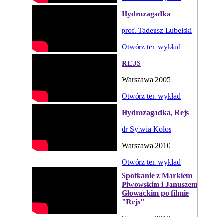
Hydrozagadka
prof. Tadeusz Lubelski
Otwórz ten wykład
REJS
Warszawa 2005
Otwórz ten wykład
Hydrozagadka, Rejs
dr Sylwia Kołos
Warszawa 2010
Otwórz ten wykład
Spotkanie z Markiem
Piwowskim i Januszem
Głowackim po filmie
"Rejs"