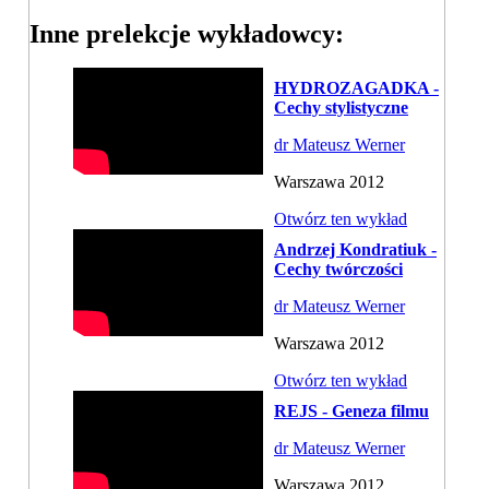
Inne prelekcje wykładowcy:
HYDROZAGADKA -
Cechy stylistyczne
dr Mateusz Werner
Warszawa 2012
Otwórz ten wykład
Andrzej Kondratiuk -
Cechy twórczości
dr Mateusz Werner
Warszawa 2012
Otwórz ten wykład
REJS - Geneza filmu
dr Mateusz Werner
Warszawa 2012