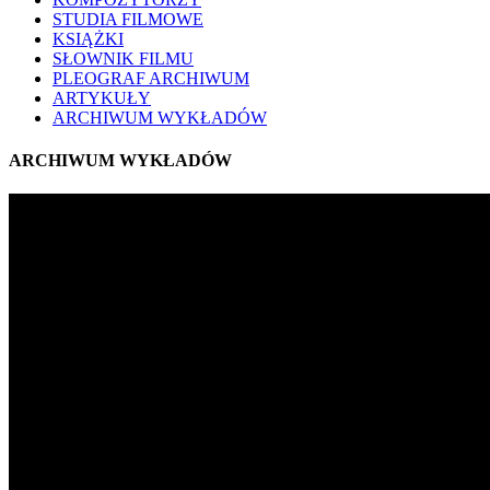
STUDIA FILMOWE
KSIĄŻKI
SŁOWNIK FILMU
PLEOGRAF ARCHIWUM
ARTYKUŁY
ARCHIWUM WYKŁADÓW
ARCHIWUM WYKŁADÓW