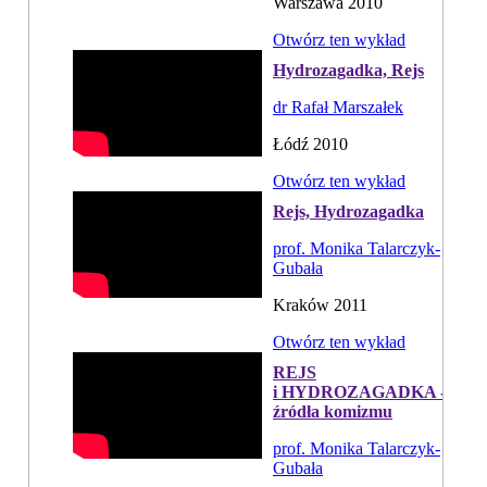
Warszawa 2010
Otwórz ten wykład
Hydrozagadka, Rejs
dr Rafał Marszałek
Łódź 2010
Otwórz ten wykład
Rejs, Hydrozagadka
prof. Monika Talarczyk-
Gubała
Kraków 2011
Otwórz ten wykład
REJS
i HYDROZAGADKA -
źródła komizmu
prof. Monika Talarczyk-
Gubała