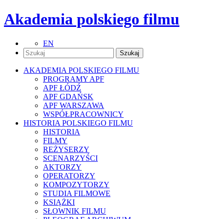
Akademia polskiego filmu
EN
AKADEMIA POLSKIEGO FILMU
PROGRAMY APF
APF ŁÓDŹ
APF GDAŃSK
APF WARSZAWA
WSPÓŁPRACOWNICY
HISTORIA POLSKIEGO FILMU
HISTORIA
FILMY
REŻYSERZY
SCENARZYŚCI
AKTORZY
OPERATORZY
KOMPOZYTORZY
STUDIA FILMOWE
KSIĄŻKI
SŁOWNIK FILMU