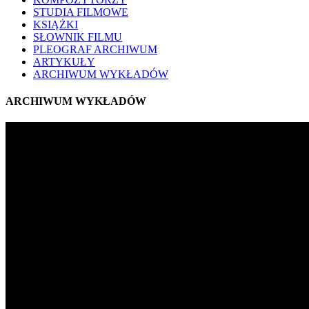
STUDIA FILMOWE
KSIĄŻKI
SŁOWNIK FILMU
PLEOGRAF ARCHIWUM
ARTYKUŁY
ARCHIWUM WYKŁADÓW
ARCHIWUM WYKŁADÓW