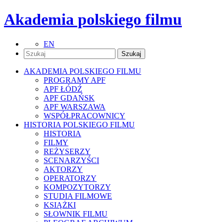
Akademia polskiego filmu
EN
AKADEMIA POLSKIEGO FILMU
PROGRAMY APF
APF ŁÓDŹ
APF GDAŃSK
APF WARSZAWA
WSPÓŁPRACOWNICY
HISTORIA POLSKIEGO FILMU
HISTORIA
FILMY
REŻYSERZY
SCENARZYŚCI
AKTORZY
OPERATORZY
KOMPOZYTORZY
STUDIA FILMOWE
KSIĄŻKI
SŁOWNIK FILMU