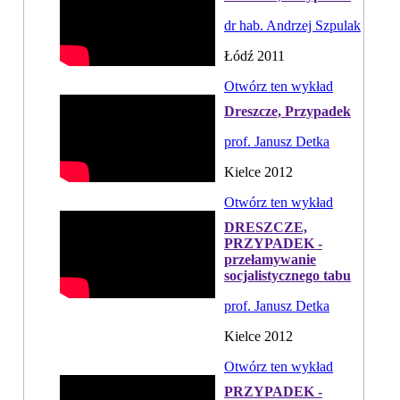
dr hab. Andrzej Szpulak
Łódź 2011
Otwórz ten wykład
Dreszcze, Przypadek
prof. Janusz Detka
Kielce 2012
Otwórz ten wykład
DRESZCZE,
PRZYPADEK -
przełamywanie
socjalistycznego tabu
prof. Janusz Detka
Kielce 2012
Otwórz ten wykład
PRZYPADEK -