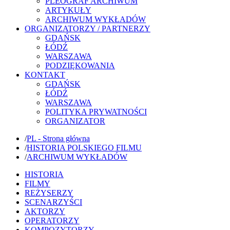
PLEOGRAF ARCHIWUM
ARTYKUŁY
ARCHIWUM WYKŁADÓW
ORGANIZATORZY / PARTNERZY
GDAŃSK
ŁÓDŹ
WARSZAWA
PODZIĘKOWANIA
KONTAKT
GDAŃSK
ŁÓDŹ
WARSZAWA
POLITYKA PRYWATNOŚCI
ORGANIZATOR
/
PL - Strona główna
/
HISTORIA POLSKIEGO FILMU
/
ARCHIWUM WYKŁADÓW
HISTORIA
FILMY
REŻYSERZY
SCENARZYŚCI
AKTORZY
OPERATORZY
KOMPOZYTORZY