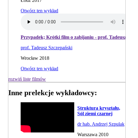
Łódź 2017
Otwórz ten wykład
Przypadek; Krótki film o zabijaniu - prof. Tadeusz Szcz
prof. Tadeusz Szczepański
Wrocław 2018
Otwórz ten wykład
rozwiń listę filmów
Inne prelekcje wykładowcy:
Struktura kryształu,
Sól ziemi czarnej
dr hab. Andrzej Szpulak
Warszawa 2010