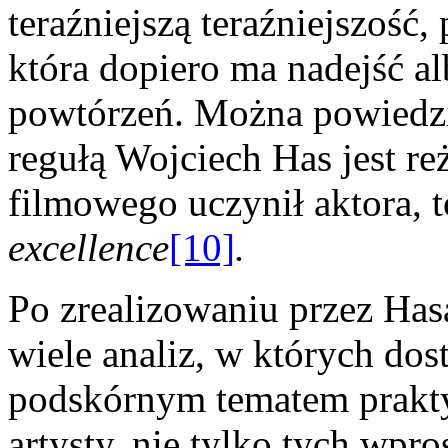
teraźniejszą teraźniejszość, 
która dopiero ma nadejść al
powtórzeń. Można powiedzie
regułą Wojciech Has jest re
filmowego uczynił aktora, 
excellence
[10]
.
Po zrealizowaniu przez Ha
wiele analiz, w których dos
podskórnym tematem prakty
artysty, nie tylko tych wpr