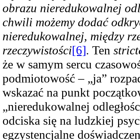
obrazu nieredukowalnej odl
chwili możemy dodać odkryc
nieredukowalnej, między rze
rzeczywistości
[6]
.
Ten
strict
że w samym sercu czasowośc
podmiotowość – „ja” rozpad
wskazać na punkt początko
„nieredukowalnej odległości
odciska się na ludzkiej psyc
egzystencjalne doświadczen