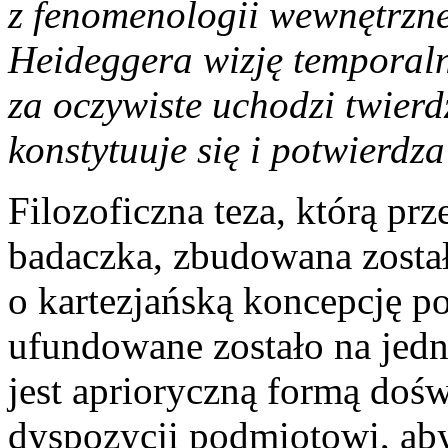
z fenomenologii wewnętrzn
Heideggera wizję temporaln
za oczywiste uchodzi twierdz
konstytuuje się i potwierdza
Filozoficzna teza, którą prz
badaczka, zbudowana zosta
o kartezjańską koncepcję p
ufundowane zostało na jedno
jest aprioryczną formą dośw
dyspozycji podmiotowi, ab