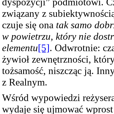
dyspozycji” podmiotowi. Cz
związany z subiektywnością
czuje się ona
tak samo dobr
w powietrzu, który nie dos
elementu
[5]
. Odwrotnie: cza
żywioł zewnętrzności, któr
tożsamość, niszcząc ją. Inn
z Realnym.
Wśród wypowiedzi reżyser
wydaje się ujmować wprost 