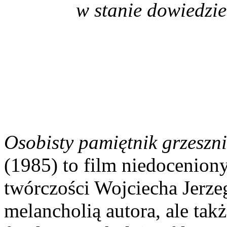
w stanie dowiedzieć
Ingmar B
Osobisty pamiętnik grzeszn
(1985) to film niedocenion
twórczości Wojciecha Jerze
melancholią autora, ale tak