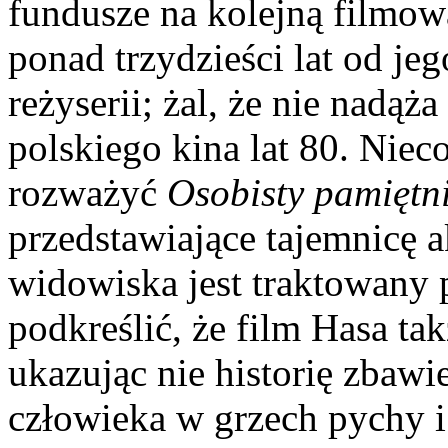
fundusze na kolejną filmow
ponad trzydzieści lat od jeg
reżyserii; żal, że nie nadąż
polskiego kina lat 80. Nie
rozważyć
Osobisty pamiętn
przedstawiające tajemnicę a
widowiska jest traktowany
podkreślić, że film Hasa t
ukazując nie historię zbawi
człowieka w grzech pychy i