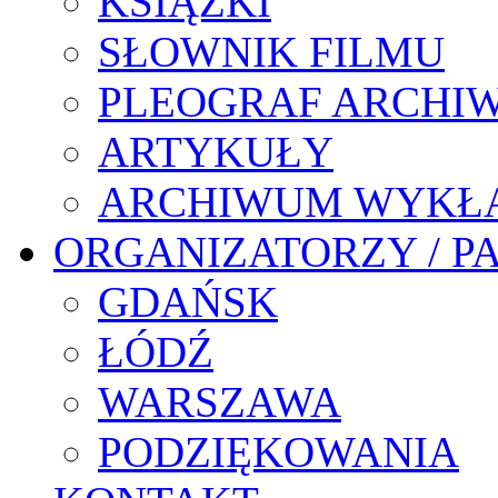
KSIĄŻKI
SŁOWNIK FILMU
PLEOGRAF ARCHI
ARTYKUŁY
ARCHIWUM WYKŁ
ORGANIZATORZY / P
GDAŃSK
ŁÓDŹ
WARSZAWA
PODZIĘKOWANIA