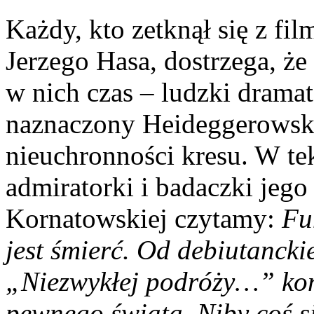
Każdy, kto zetknął się z f
Jerzego Hasa, dostrzega, ż
w nich czas – ludzki drama
naznaczony Heideggerowsk
nieuchronności kresu. W te
admiratorki i badaczki jego
Kornatowskiej czytamy:
Fu
jest śmierć. Od debiutancki
„Niezwykłej podróży…” końc
pewnego świata. Niby coś si