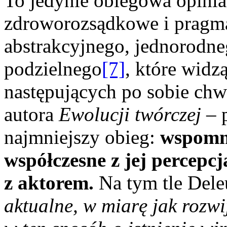
To jedynie obiegowa opini
zdroworozsądkowe i pragma
abstrakcyjnego, jednorodne
podzielnego
[7]
, które widz
następujących po sobie ch
autora
Ewolucji twórczej
– 
najmniejszy obieg:
wspomni
współczesne z jej percepcją
z aktorem.
Na tym tle Dele
aktualne, w miarę jak rozwi