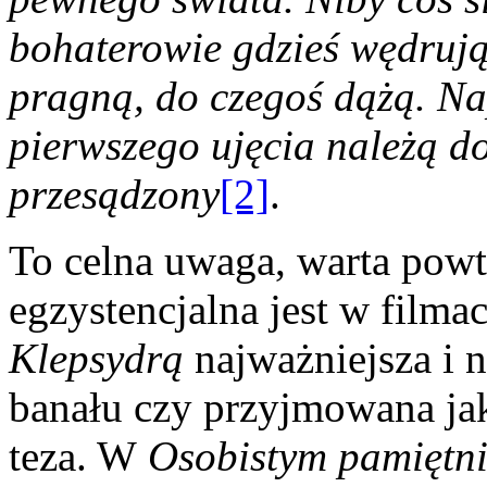
bohaterowie gdzieś wędrują
pragną, do czegoś dążą. N
pierwszego ujęcia należą do
przesądzony
[2]
.
To celna uwaga, warta powt
egzystencjalna jest w filma
Klepsydrą
najważniejsza i 
banału czy przyjmowana jak
teza. W
Osobistym pamiętn