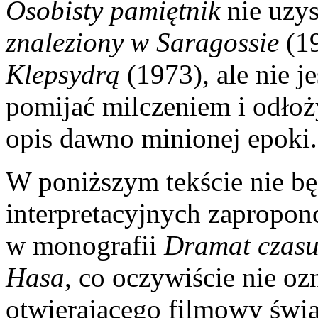
Osobisty pamiętnik
nie uzys
znaleziony w Saragossie
(1
Klepsydrą
(1973), ale nie j
pomijać milczeniem i odło
opis dawno minionej epoki.
W poniższym tekście nie b
interpretacyjnych zapropo
w monografii
Dramat czasu 
Hasa
, co oczywiście nie oz
otwierającego filmowy świa