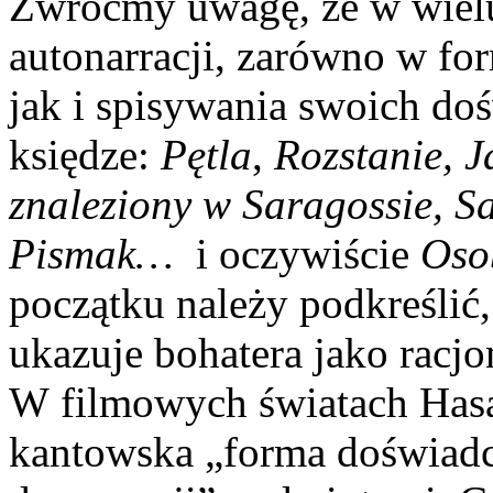
Zwróćmy uwagę, że w wielu
autonarracji, zarówno w f
jak i spisywania swoich do
księdze:
Pętla
,
Rozstanie, J
znaleziony w Saragossie, S
Pismak…
i oczywiście
Oso
początku należy podkreślić,
ukazuje bohatera jako racj
W filmowych światach Hasa 
kantowska „forma doświadc