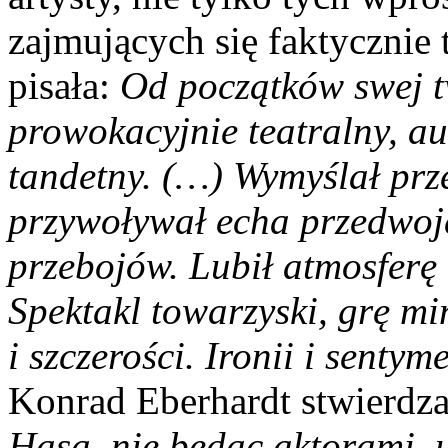
zajmujących się faktycznie
pisała:
Od początków swej t
prowokacyjnie teatralny, au
tandetny. (…) Wymyślał prze
przywoływał echa przedwoj
przebojów. Lubił atmosferę
Spektakl towarzyski, grę mi
i szczerości. Ironii i sentym
Konrad Eberhardt stwierdz
Hasa, nie będąc aktorami, u