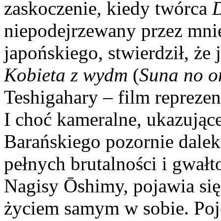
zaskoczenie, kiedy twórca
niepodejrzewany przez mni
japońskiego, stwierdził, że
Kobieta z wydm
(
Suna no o
Teshigahary – film reprezen
I choć kameralne, ukazujące
Barańskiego pozornie daleki
pełnych brutalności i gwał
Nagisy Ōshimy, pojawia się
życiem samym w sobie. Pojęc