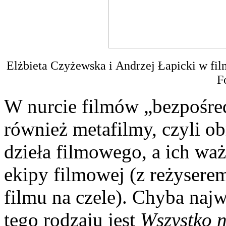
Elżbieta Czyżewska i Andrzej Łapicki w fil
F
W nurcie filmów „bezpośred
również metafilmy, czyli obr
dzieła filmowego, a ich waż
ekipy filmowej (z reżyser
filmu na czele). Chyba naj
tego rodzaju jest
Wszystko n