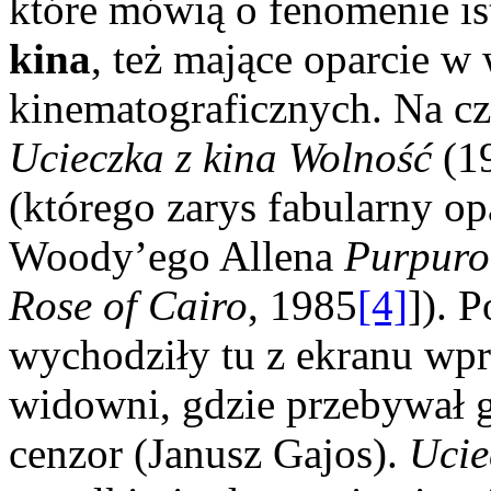
które mówią o fenomenie is
kina
, też mające oparcie 
kinematograficznych. Na c
Ucieczka z kina Wolność
(1
(którego zarys fabularny op
Woody’ego Allena
Purpuro
Rose of Cairo
, 1985
[4]
]). 
wychodziły tu z ekranu wpr
widowni, gdzie przebywał 
cenzor (Janusz Gajos).
Ucie