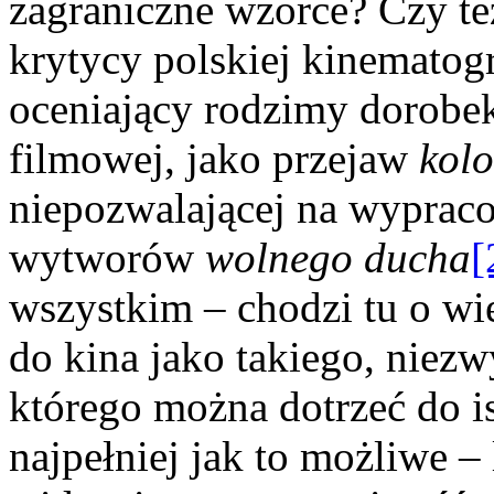
zagraniczne wzorce? Czy też
krytycy polskiej kinematog
oceniający rodzimy dorobek 
filmowej, jako przejaw
kolo
niepozwalającej na wyprac
wytworów
wolnego ducha
[
wszystkim – chodzi tu o wi
do kina jako takiego, niez
którego można dotrzeć do i
najpełniej jak to możliwe –