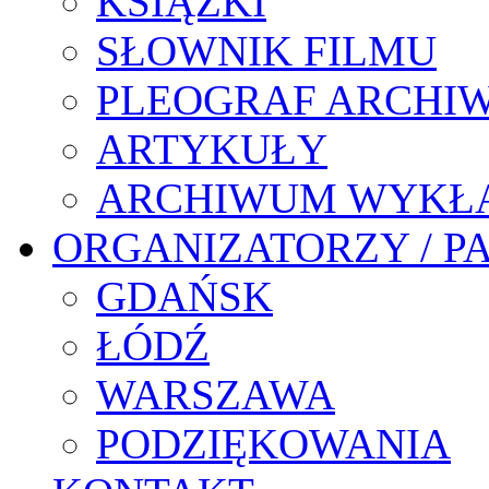
KSIĄŻKI
SŁOWNIK FILMU
PLEOGRAF ARCHI
ARTYKUŁY
ARCHIWUM WYKŁ
ORGANIZATORZY / P
GDAŃSK
ŁÓDŹ
WARSZAWA
PODZIĘKOWANIA