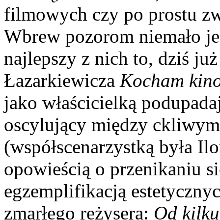
filmowych czy po prostu zw
Wbrew pozorom niemało jes
najlepszy z nich to, dziś ju
Łazarkiewicza
Kocham kin
jako właścicielką podupadaj
oscylujący między ckliwy
(współscenarzystką była Il
opowieścią o przenikaniu się
egzemplifikacją estetyczn
zmarłego reżysera:
Od kilku