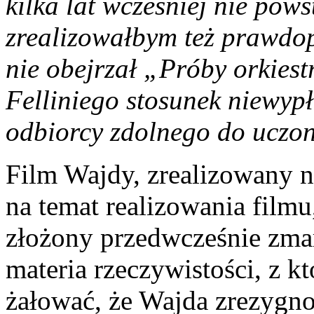
kilka lat wcześniej nie pow
zrealizowałbym też prawd
nie obejrzał „Próby orkies
Felliniego stosunek niewypł
odbiorcy zdolnego do uczone
Film Wajdy, zrealizowany n
na temat realizowania film
złożony przedwcześnie zmar
materia rzeczywistości, z kt
żałować, że Wajda zrezygn