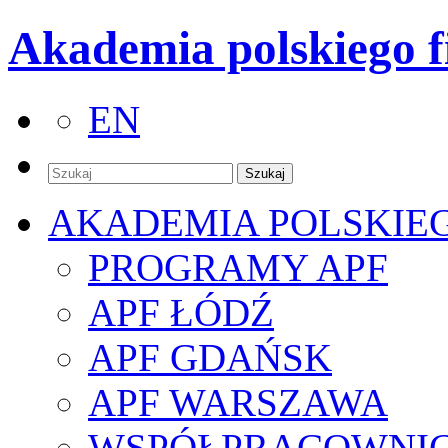
Akademia polskiego f
EN
AKADEMIA POLSKIE
PROGRAMY APF
APF ŁÓDŹ
APF GDAŃSK
APF WARSZAWA
WSPÓŁPRACOWNI