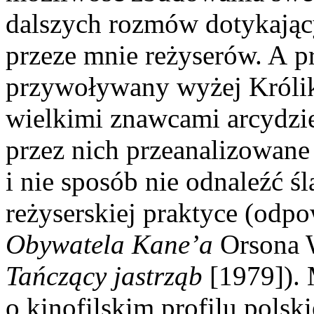
dalszych rozmów dotykając
przeze mnie reżyserów. A pr
przywoływany wyżej Króliki
wielkimi znawcami arcydzie
przez nich przeanalizowane
i nie sposób nie odnaleźć ś
reżyserskiej praktyce (odp
Obywatela Kane’a
Orsona W
Tańczący jastrząb
[1979]). 
o kinofilskim profilu polsk