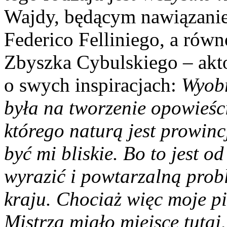
Wajdy, będącym nawiązani
Federico Felliniego, a równ
Zbyszka Cybulskiego – akt
o swych inspiracjach:
Wyobr
była na tworzenie opowieśc
którego naturą jest prowinc
być mi bliskie. Bo to jest o
wyrazić i powtarzalną pro
kraju. Chociaż więc moje pi
Mistrza miało miejsce tutaj