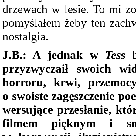
drzewach w lesie. To mi zo
pomyślałem żeby ten za­ch
nos­talgia.
J.B.: A jednak w
Tess
b
przyzwyczaił swoich w
horroru, krwi, przemoc
o swoiste zagęszczenie poe
wersujące przesłanie, któ
filmem pięknym i sm