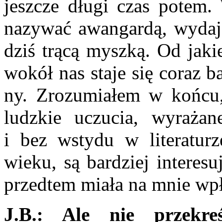
jeszcze długi czas potem.
nazy­wać awangardą, wydają
dziś trącą myszką. Od jaki
wokół nas staje się coraz ba
ny. Zrozumiałem w końcu,
ludzkie uczucia, wyraża
i bez wstydu w literatu
wieku, są bardziej interesu
przedtem miała na mnie wp
J.B.:
Ale nie przekreś