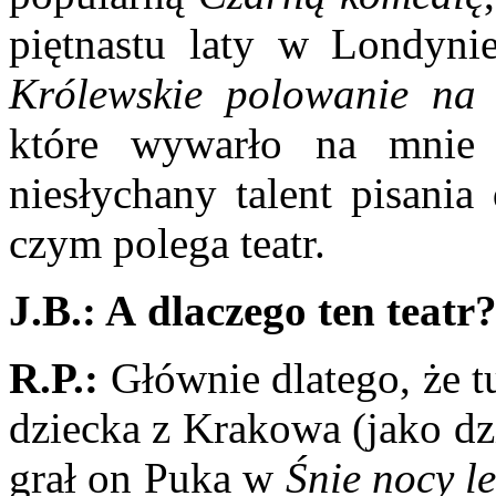
piętnastu laty w Londyn
Królewskie polowanie
na 
które wywar­ło na mnie 
niesłychany talent pisania
czym polega teatr.
J.B.: A dlaczego ten teatr
R.P.:
Głównie dlatego, że t
dziecka z Krakowa (jako dz
grał on Puka w
Śnie nocy le