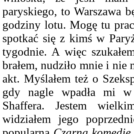
paryskiego, to War­szawa b
godziny lotu. Mogę tu pra
spotkać się z kimś w Pary­
tygodnie. A więc szukałem 
brałem, nudziło mnie i nie
akt. Myślałem też o Sze­ks
gdy na­gle wpadła mi w 
Shaffera. Jestem wielki
widziałem jego poprzedni
popularną
Czarną komedię