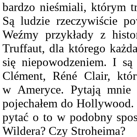
bardzo nieśmiali, któ­rym 
Są ludzie rzeczywiście p
Weźmy przykłady z histori
Truffaut, dla którego każd
się niepowodzeniem. I są 
Clément, Réné Clair, któr
w Ameryce. Pytają mnie w
pojechałem do Hollywood. 
pytać o to w podobny spos
Wildera? Czy Stroheima?