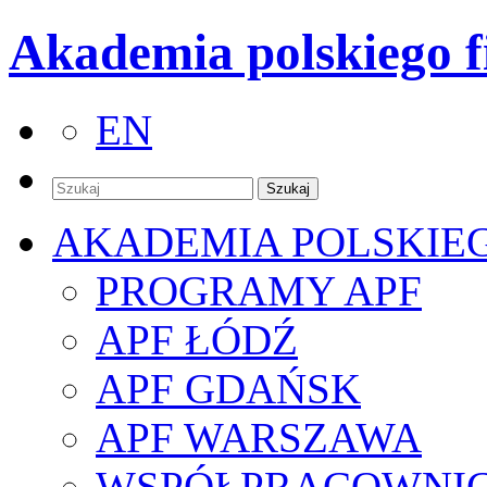
Akademia polskiego f
EN
AKADEMIA POLSKIE
PROGRAMY APF
APF ŁÓDŹ
APF GDAŃSK
APF WARSZAWA
WSPÓŁPRACOWNI