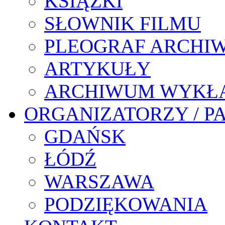
KSIĄŻKI
SŁOWNIK FILMU
PLEOGRAF ARCHI
ARTYKUŁY
ARCHIWUM WYKŁ
ORGANIZATORZY / P
GDAŃSK
ŁÓDŹ
WARSZAWA
PODZIĘKOWANIA