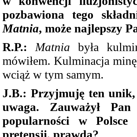
w konwencji iluzjonistyc
pozbawiona tego
skład
Matnia
, może najlepszy Pa
R.P.:
Matnia
była kulmin
mówiłem. Kulminacja minęła
wciąż w tym samym.
J.B.: Przyjmuję ten unik,
uwaga. Zauważył Pan
popularności w Polsce
pretensji, prawda?