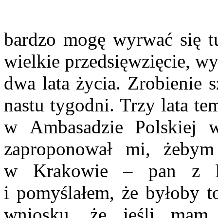
bardzo mogę wyrwać się tu
wielkie przedsięwzięcie, w
dwa lata życia. Zrobienie s
nastu tygodni. Trzy lata t
w Ambasadzie Polskiej 
zaproponował mi, żebym
w Krakowie
–
pan z K
i
pomyślałem, że byłoby to
wniosku, że jeśli mam