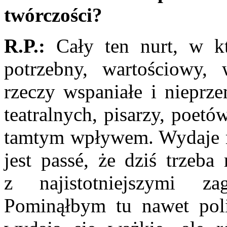
twórczości?
R.P.:
Cały ten nurt, w kt
potrzebny, wartościowy, 
rzeczy wspaniałe i nie­prze
teatral­nych, pisarzy, poet
tamtym wpływem. Wydaje mi
jest passé, że dziś trzeba
z najistotniejszymi zag
Pominąłbym tu nawet poli