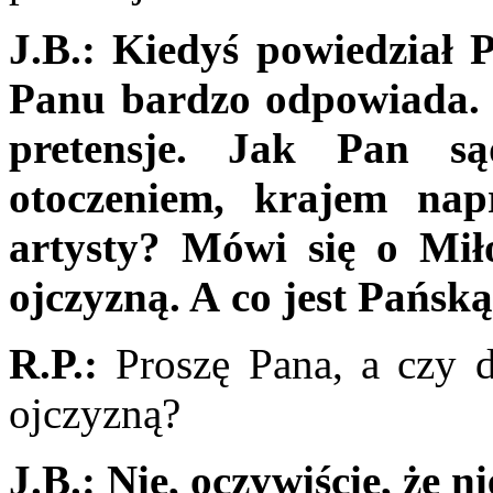
J.B.: Kiedyś powiedział Pa
Panu bardzo odpowiada. M
pretensje. Jak Pan są
otoczeniem, krajem na
artysty? Mówi się o Miło
ojczyzną. A co jest Pańsk
R.P.:
Proszę Pana, a czy d
ojczyzną?
J.B.: Nie, oczywiście, że 