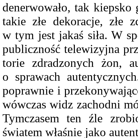
denerwowało, tak kiepsko g
takie złe dekoracje, złe z
w tym jest jakaś siła. W s
publiczność telewizyjna pr
torie zdradzonych żon, a
o sprawach autentycznych
poprawnie i przekonywająco
wó­wczas widz zachodni móg
Tymczasem ten źle zrobi
światem właśnie jako auten