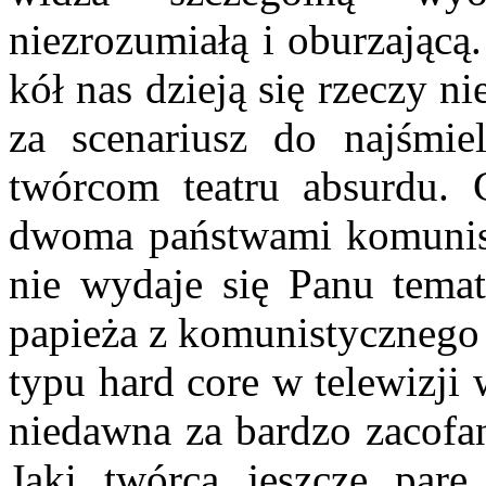
niezrozumiałą i oburzającą
kół nas dzieją się rzeczy 
za scenariusz do najśmiel­
twórcom tea­tru absurdu.
dwoma państwami komunist
nie wydaje się Panu tema
papieża z komunistycznego 
typu hard core w telewizji
niedawna za bardzo zacof
Jaki twórca jeszcze parę