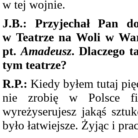
w tej wojnie.
J.B.:
Przyjechał Pan do
w Teatrze na Woli w War
pt.
Amadeusz
. Dla­czego 
tym teatrze?
R.P.:
Kiedy byłem tutaj pię
nie zrobię w Polsce f
wyreżyserujesz jakąś sztuk
było łatwiejsze. Żyjąc i pra