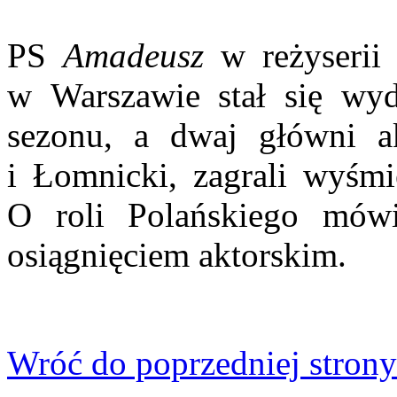
PS
Amadeusz
w reżyserii 
w Warszawie stał się wyd
sezonu, a dwaj główni ak
i Łomnicki, zagrali wy­śmi
O roli Polańskie­go mówi
osiągnięciem aktorskim.
Wróć do poprzedniej strony