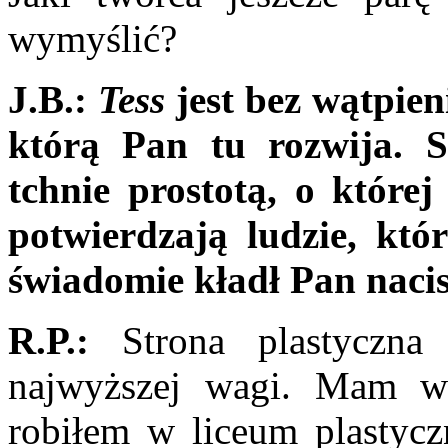
wymyślić?
J.B.:
Tess
jest bez wątpieni
którą Pan tu rozwija. S
tchnie prostotą,
o
której
potwie­rdzają ludzie, kt
świadomie kładł Pan nacis
R.P.:
Strona plastyczna 
najwyższej wagi. Mam wyk
robiłem w liceum plasty­cz