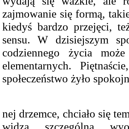
wydają się ważkie, ale r
zajmowanie się formą, taki
kiedyś bardzo przejęci, t
sensu. W dzisiejszym spo
codziennego życia moż
elementar­nych. Piętnaści
społeczeństwo żyło spokojn
nej drzemce, chciało się te
widza szczególną wyo