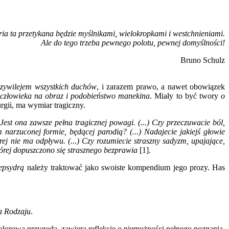
ria ta przetykana będzie myślnikami, wielokropkami i westchnieniami.
Ale do tego trzeba pewnego polotu, pewnej domyślności!
Bruno Schulz
rzywilejem wszystkich duchów
, i zarazem prawo, a nawet obowiązek
 człowieka na obraz i podobieństwo manekina
. Miały to być twory
o
rgii, ma wymiar tragiczny.
 Jest ona zawsze pełna tragicznej powagi. (...) Czy przeczuwacie ból,
 narzuconej formie, będącej parodią? (...) Nadajecie jakiejś głowie
órej nie ma odpływu. (...) Czy rozumiecie straszny sadyzm, upajające,
tórej dopuszczono się strasznego bezprawia
[1].
epsydrą
należy traktować jako swoiste kompendium jego prozy. Has
a Rodzaju
.
olorowa przygoda, zawiera refleksję o niemożności pełnego poznania.