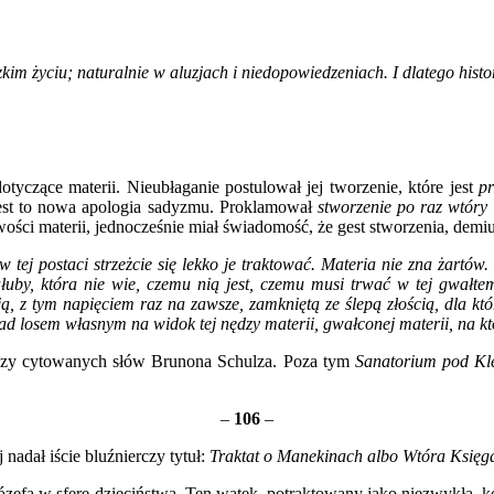
m życiu; naturalnie w aluzjach i niedopowiedzeniach. I dlatego histo
tyczące materii. Nieubłaganie postulował jej tworzenie, które jest
p
jest to nowa apologia sadyzmu. Proklamował
stworzenie po raz wtóry
ości materii, jednocześnie miał świadomość, że gest stworzenia, demiu
tej postaci strzeżcie się lekko je traktować. Materia nie zna żartów.
ałuby, która nie wie, czemu nią jest, czemu musi trwać w tej gwałtem
ją, z tym napięciem raz na zawsze, zamkniętą ze ślepą złością, dla kt
 nad losem własnym na widok tej nędzy materii, gwałconej materii, na k
egezy cytowanych słów Brunona Schulza. Poza tym
Sanatorium pod Kl
–
106
–
 nadał iście bluźnierczy tytuł:
Traktat o Manekinach albo Wtóra Księg
zefa w sferę dzieciństwa. Ten wątek, potraktowany jako niezwykła, k