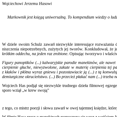
Wojciechowi Jerzemu Hasowi
Markownik jest księgą uniwersalną. To kompendium wiedzy o ludzki
W dziele swoim Schulz zawarł niezwykle interesujące rozważania do
niszczenia niepotrzebnych, zużytych jej tworów. Konkludował, że 
krótkim oddechu, na jeden raz zrobione
. Opisując tworzywo i właściw
Figury panoptików (...) kalwaryjskie parodie manekinów, ale nawet w 
cierpienie głuche, niewyzwolone, zakute w materię cierpienia tej p
z kłaków i płótna wyraz gniewu i pozostawiacie ją (...) z tą konwuls
demiurgiczne okrucieństwo. (...) Bo przecież płakać nam (...) trzeba
Wojciech Has podjął się niezwykle trudnego dzieła filmowej egz
sporo wziął „w krew swoją”
z tego, co mistrz poezji i słowa zawarł w owej tajemnej księdze, której
W filmie Hasa rzecz o manekinach rozpoczyna się wraz z wejściem Jó