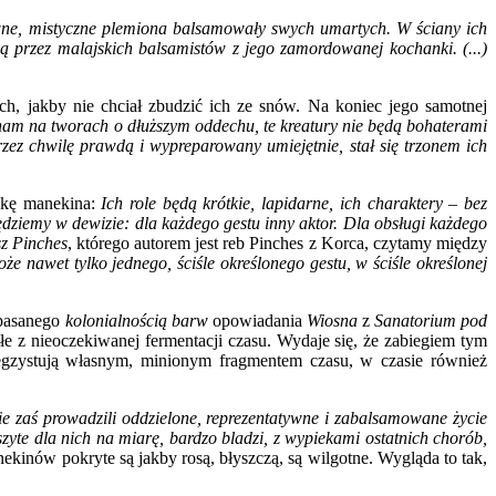
e, mistyczne plemiona balsamowały swych umartych. W ściany ich
 przez malajskich balsamistów z jego zamordowanej kochanki. (...)
h, jakby nie chciał zbudzić ich ze snów. Na koniec jego samotnej
 nam na tworach o dłuższym oddechu, te kreatury nie będą bohaterami
rzez chwilę prawdą i wypreparowany umiejętnie, stał się trzonem ich
tykę manekina:
Ich role będą krótkie, lapidarne, ich charaktery – bez
ędziemy w dewizie: dla każdego gestu inny aktor. Dla obsługi każdego
z Pinches
, którego autorem jest reb Pinches z Korca, czytamy między
e nawet tylko jednego, ściśle określonego gestu, w ściśle określonej
zpasanego
kolonialnością barw
opowiadania
Wiosna
z
Sanatorium pod
e z nieoczekiwanej fermentacji czasu. Wydaje się, że zabiegiem tym
ż egzystują własnym, minionym fragmentem czasu, w czasie również
cie zaś prowadzili oddzielone, reprezentatywne i zabalsamowane życie
uszyte dla nich na miarę, bardzo bladzi, z wypiekami ostatnich chorób,
ekinów pokryte są jakby rosą, błyszczą, są wilgotne. Wygląda to tak,