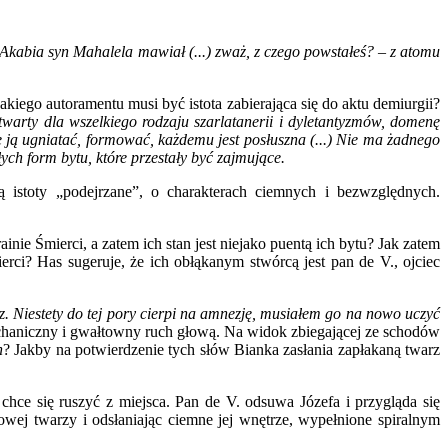
Akabia syn Mahalela mawiał (...) zważ, z czego powstałeś? – z atomu
kiego autoramentu musi być istota zabierająca się do aktu demiurgii?
twarty dla wszelkiego rodzaju szarlatanerii i dyletantyzmów, domenę
e ją ugniatać, formować, każdemu jest posłuszna (...) Nie ma żadnego
ch form bytu, które przestały być zajmujące.
stoty „podejrzane”, o charakterach ciemnych i bezwzględnych.
nie Śmierci, a zatem ich stan jest niejako puentą ich bytu? Jak zatem
ci? Has sugeruje, że ich obłąkanym stwórcą jest pan de V., ojciec
uz. Niestety do tej pory cierpi na amnezję, musiałem go na nowo uczyć
aniczny i gwałtowny ruch głową. Na widok zbiegającej ze schodów
n
? Jakby na potwierdzenie tych słów Bianka zasłania zapłakaną twarz
ce się ruszyć z miejsca. Pan de V. odsuwa Józefa i przygląda się
j twarzy i odsłaniając ciemne jej wnętrze, wypełnione spiralnym