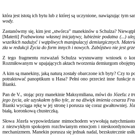
która jest istotą ich bytu lub z której są uczynione, nawiązując ty
wody.
Zastanówmy się, kim jest „stwórca” manekinów u Schulza? Niewątpliwi
[Materii]
Pozbawiona własnej inicjatywy, lubieżnie podatna (...) ul
wszelkich nadużyć i wątpliwych manipulacyj demiurgicznych. Materia 
zła w redukcji Życia do form innych i nowych. Zabójstwo nie jest gr
Z tego fragmentu rozważań Schulza wysnuwamy wniosek o kondy
Rozmiłowanym w upajających aktach tworzenia demiurgom obojętny j
A kim są manekiny, jaką naturą zostały obarczone ich byty? Czy to po
potraktować panoptikum u Hasa? Pełni ono przecież inne funkcje n
Bianki.
Pan de V., stojąc przy manekinie Maksymiliana, mówi do Józefa:
z t
jego życia, ale uzyskałem tylko tyle, ze na dźwięk imienia cesarza Fr
Bianki wyciąga rękę w jej stronę i porusza się coraz gwałtowniej. J
białą, koronkową chusteczką.
Słowa Józefa wypowiedziane mimochodem wywołują natychmiastowy e
z niezwykłym spokojem rozchwianym emocjom i nieskoordynowanym 
mechanizmem. Manekin porusza się jednak nadal, bezskutecznie usiłu