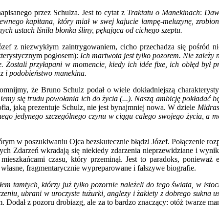
apisanego przez Schulza. Jest to cytat z
Traktatu o Manekinach
:
Dawn
ewnego kapitana, który miał w swej kajucie lampę-meluzynę, zrobioną
nych ustach lśniła błonka śliny, pękająca od cichego szeptu.
zef z niezwykłym zaintrygowaniem, cicho przechadza się pośród nic
kterystycznym pogłosem):
Ich martwota jest tylko pozorem. Nie zależy
Zostali przyłapani w momencie, kiedy ich idée fixe, ich obłęd był p
az i podobieństwo manekina.
pomnijmy, że Bruno Schulz podał o wiele dokładniejszą charakterys
iemy się trudu powołania ich do życia (...). Naszą ambicję pokładać b
fia, jaką prezentuje Schulz, nie jest bynajmniej nowa. W dziele
Midras
dnego jedynego szczególnego czynu w ciągu całego swojego życia, a moż
órym w poszukiwaniu Ojca bezskutecznie błądzi Józef. Połączenie ro
h Zdarzeń wkradają się niekiedy zdarzenia nieprzewidziane i wynikł
są mieszkańcami czasu, który przeminął. Jest to paradoks, poniewa
 własne, fragmentarycznie wypreparowane i fałszywe biografie.
em tamtych, którzy już tylko pozornie należeli do tego świata, w isto
czeniu, ubrani w uroczyste tużurki, anglezy i żakiety z dobrego sukna 
 Dodał z pozoru drobiazg, ale za to bardzo znaczący: otóż twarze man