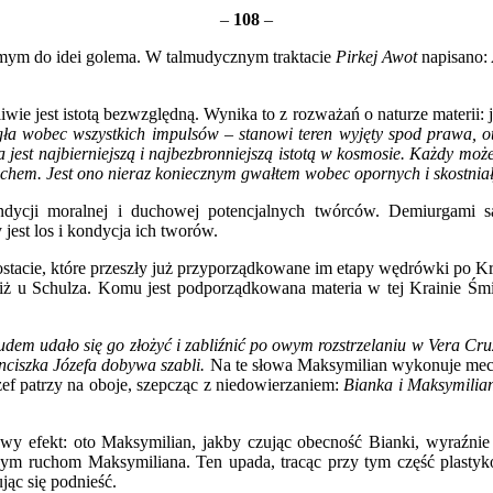
–
108
–
m samym do idei golema. W talmudycznym traktacie
Pirkej Awot
napisano:
e jest istotą bezwzględną. Wynika to z rozważań o naturze materii: ja
egła wobec wszystkich impulsów – stanowi teren wyjęty spod prawa, o
jest najbierniejszą i najbezbronniejszą istotą w kosmosie. Każdy moż
zechem. Jest ono nieraz koniecznym gwałtem wobec opornych i skostniały
cji moralnej i duchowej potencjalnych twórców. Demiurgami są i
est los i kondycja ich tworów.
stacie, które przeszły już przyporządkowane im etapy wędrówki po Krai
iż u Schulza. Komu jest podporządkowana materia w tej Krainie Śmier
rudem udało się go złożyć i zabliźnić po owym rozstrzelaniu w Vera Cr
anciszka Józefa dobywa szabli.
Na te słowa Maksymilian wykonuje mech
ózef patrzy na oboje, szepcząc z niedowierzaniem:
Bianka i Maksymilia
fekt: oto Maksymilian, jakby czując obecność Bianki, wyraźnie ch
ruchom Maksymiliana. Ten upada, tracąc przy tym część plastykowe
jąc się podnieść.