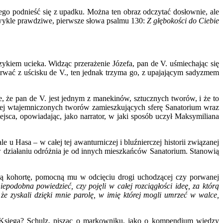
cego podnieść się z upadku. Można ten obraz odczytać dosłownie, ale
zwykle prawdziwe, pierwsze słowa psalmu 130:
Z głębokości do Ciebie
ykiem ucieka. Widząc przerażenie Józefa, pan de V. uśmiechając się
wyrwać z uścisku de V., ten jednak trzyma go, z upajającym sadyzmem
 że pan de V. jest jednym z manekinów, sztucznych tworów, i że to
ięcej wtajemniczonych tworów zamieszkujących sferę Sanatorium wraz
ejsca, opowiadając, jako narrator, w jaki sposób uczył Maksymiliana
ale u Hasa – w całej tej awanturniczej i bluźnierczej historii związanej
w działaniu odróżnia je od innych mieszkańców Sanatorium. Stanowią
ą kohortę, pomocną mu w odcięciu drogi uchodzącej czy porwanej
niepodobna powiedzieć, czy pojęli w całej rozciągłości ideę, za którą
że zyskali dzięki mnie parolę, w imię której mogli umrzeć w walce,
a Księga? Schulz, pisząc o markowniku, jako o kompendium wiedzy