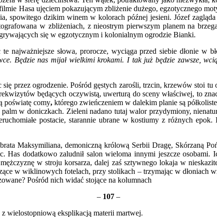
ilmie Hasa ujęciem pokazującym zbliżenie dużego, egzotycznego motyl
, spowitego dzikim winem w kolorach późnej jesieni. Józef zagląda
fotografowana w zbliżeniach, z nieostrym pierwszym planem na brze
zgrywających się w egzotycznym i kolonialnym ogrodzie Bianki.
 te najważniejsze słowa, prorocze, wyciąga przed siebie dłonie w 
wce. Będzie nas mijał wielkimi krokami. I tak już będzie zawsze, w
ię przez ogrodzenie. Pośród gęstych zarośli, trzcin, krzewów stoi tu o
ekwizytów będących oczywistą, uwerturą do sceny właściwej, to znac
ską poświatę comy
,
którego zwieńczeniem w dalekim planie są półkoliste
ch palm w doniczkach. Zieleni nadano tutaj walor przydymiony, nienat
ieruchomiałe postacie, starannie ubrane w kostiumy z różnych epok
o brata Maksymiliana, demoniczną królową Serbii Dragę, Skórzaną Po
etc. Has dodatkowo zaludnił salon wieloma innymi jeszcze osobami. I
ć mężczyznę w stroju korsarza, dalej zaś sztywnego lokaja w nieskazit
zące w wiklinowych fotelach, przy stolikach – trzymając w dłoniach w
ozowane? Pośród nich widać stojące na kolumnach
–
107
–
z wielostopniową eksplikacją materii martwej.