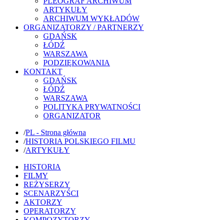
PLEOGRAF ARCHIWUM
ARTYKUŁY
ARCHIWUM WYKŁADÓW
ORGANIZATORZY / PARTNERZY
GDAŃSK
ŁÓDŹ
WARSZAWA
PODZIĘKOWANIA
KONTAKT
GDAŃSK
ŁÓDŹ
WARSZAWA
POLITYKA PRYWATNOŚCI
ORGANIZATOR
/
PL - Strona główna
/
HISTORIA POLSKIEGO FILMU
/
ARTYKUŁY
HISTORIA
FILMY
REŻYSERZY
SCENARZYŚCI
AKTORZY
OPERATORZY
KOMPOZYTORZY