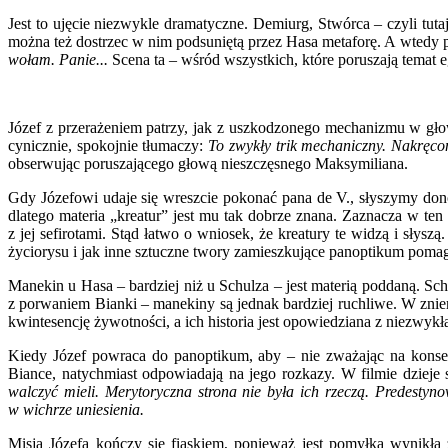
Jest to ujęcie niezwykle dramatyczne. Demiurg, Stwórca – czyli tut
można też dostrzec w nim podsuniętą przez Hasa metaforę. A wtedy 
wołam. Panie...
Scena ta – wśród wszystkich, które poruszają temat e
Józef z przerażeniem patrzy, jak z uszkodzonego mechanizmu w głow
cynicznie, spokojnie tłumaczy:
To zwykły trik mechaniczny. Nakręco
obserwując poruszającego głową nieszczęsnego Maksymiliana.
Gdy Józefowi udaje się wreszcie pokonać pana de V., słyszymy don
dlatego materia „kreatur” jest mu tak dobrze znana. Zaznacza w te
z jej sefirotami. Stąd łatwo o wniosek, że kreatury te widzą i sły
życiorysu i jak inne sztuczne twory zamieszkujące panoptikum pomag
Manekin u Hasa – bardziej niż u Schulza – jest materią poddaną. Schu
z porwaniem Bianki – manekiny są jednak bardziej ruchliwe. W znie
kwintesencję żywotności, a ich historia jest opowiedziana z niezwykłą
Kiedy Józef powraca do panoptikum, aby – nie zważając na kons
Biance, natychmiast odpowiadają na jego rozkazy. W filmie dzieje s
walczyć mieli. Merytoryczna strona nie była ich rzeczą. Predestyn
w wichrze uniesienia.
Misja Józefa kończy się fiaskiem, ponieważ jest pomyłką wynikł