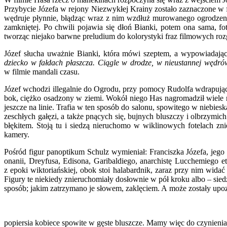
Przybycie Józefa w rejony Niezwykłej Krainy zostało zaznaczone w f
wędruje płynnie, błądząc wraz z nim wzdłuż murowanego ogrodzenia
zamkniętej. Po chwili pojawia się dłoń Bianki, potem ona sama, 
tworząc niejako barwne preludium do kolorystyki fraz filmowych ro
Józef słucha uważnie Bianki, która mówi szeptem, a wypowiadając
dziecko w fałdach płaszcza. Ciągle w drodze, w nieustannej wędró
w filmie mandali czasu.
Józef wchodzi illegalnie do Ogrodu, przy pomocy Rudolfa wdrapując s
bok, ciężko osadzony w ziemi. Wokół niego Has nagromadził wiele r
jeszcze na linie. Trafia w ten sposób do salonu, spowitego w niebie
zeschłych gałęzi, a także pnących się, bujnych bluszczy i olbrzymi
błękitem. Stoją tu i siedzą nieruchomo w wiklinowych fotelach zn
kamery.
Pośród figur panoptikum Schulz wymieniał: Franciszka Józefa, jeg
onanii, Dreyfusa, Edisona, Garibaldiego, anarchistę Lucchemiego 
z epoki wiktoriańskiej, obok stoi halabardnik, zaraz przy nim wida
Figury te niekiedy znieruchomiały dosłownie w pół kroku albo – sied
sposób; jakim zatrzymano je słowem, zaklęciem. A może zostały up
popiersia kobiece spowite w gęste bluszcze. Mamy więc do czynienia 