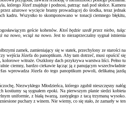
a, którego Józef znajduje i podnosi, patrząc nań pod słońce. Kamera
 przez ażurowe wycięcie bramy prowadzącej do środka, teraz jednak
gach kadru. Wszystko to skomponowano w tonacji ciemnego błękitu,
błogosławiącym geście kohenów.
Ktoś będzie szedł przez niebo, tuląc
ciąż na nowo, wciąż na nowo.
Jest to niezaprzeczalny sygnał istnienia
lbrzymi zamek, zamieniający się w statek, przechylony ze starości na
zy wejścia Józefa do panoptikum. Aby tam dotrzeć, musi opuścić się
, kolorowe witraże. Oszklony dach przykrywa warstwa liści. Pełno tu
uralnie ciemny, bardzo ciekawie łącząc ją z panującym wszechwładnie
. Has wprowadza Józefa do tego panoptikum powoli, delikatną jazdą
ńczochę, Niezwykłego Młodzieńca, którego zgubił nieszczęsny nałóg
ch kostiumy są sygnałem epoki. Na pierwszym planie siedzi kobieta
elnym uniformie, z białą twarzą, zastygłego z tacą trzymaną wysoko.
zniesione puchary z winem. Nie wiemy, co się stało, że zamarły w ten