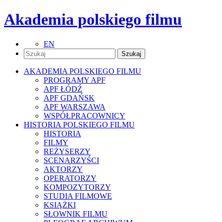
Akademia polskiego filmu
EN
AKADEMIA POLSKIEGO FILMU
PROGRAMY APF
APF ŁÓDŹ
APF GDAŃSK
APF WARSZAWA
WSPÓŁPRACOWNICY
HISTORIA POLSKIEGO FILMU
HISTORIA
FILMY
REŻYSERZY
SCENARZYŚCI
AKTORZY
OPERATORZY
KOMPOZYTORZY
STUDIA FILMOWE
KSIĄŻKI
SŁOWNIK FILMU