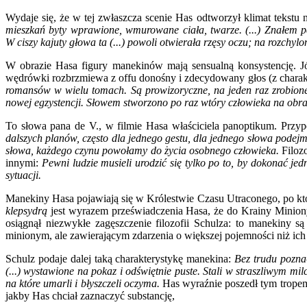
Wydaje się, że w tej zwłaszcza scenie Has odtworzył klimat tekstu n
mieszkań byty wprawione, wmurowane ciała, twarze. (...) Znałem p
W ciszy kajuty głowa ta (...) powoli otwierała rzęsy oczu; na rozchylo
W obrazie Hasa figury manekinów mają sensualną konsystencję. Jó
wędrówki rozbrzmiewa z offu donośny i zdecydowany głos (z chara
romansów w wielu tomach. Są prowizoryczne, na jeden raz zrobione. 
nowej egzystencji. Słowem stworzono po raz wtóry człowieka na obr
To słowa pana de V., w filmie Hasa właściciela panoptikum. Przy
dalszych planów, często dla jednego gestu, dla jednego słowa podejm
słowa, każdego czynu powołamy do życia osobnego człowieka.
Filozo
innymi:
Pewni ludzie musieli urodzić się tylko po to, by dokonać je
sytuacji.
Manekiny Hasa pojawiają się w Królestwie Czasu Utraconego, po kt
klepsydrą
jest wyrazem przeświadczenia Hasa, że do Krainy Minionyc
osiągnął niezwykłe zagęszczenie filozofii Schulza: to manekiny 
minionym, ale zawierającym zdarzenia o większej pojemności niż ich
Schulz podaje dalej taką charakterystykę manekina:
Bez trudu poznał
(...) wystawione na pokaz i odświętnie puste. Stali w straszliwym mil
na które umarli i błyszczeli oczyma.
Has wyraźnie poszedł tym tropem.
jakby Has chciał zaznaczyć substancję,