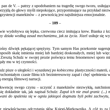
aj pan de V. – patrzy z upodobaniem na tragedię swego tworu, usiłują
przyjdą do głowy myśli niepokojące, przypominające na przykład nie
gzystencji manekinów – z pewnością jest najsilniejsza emocjonalnie.
–
109
–
ie wydobywa się lepka, czerwona ciecz imitująca krew. Bianka z krz
ny działa według zasad mechanizmu, jak za życia
. Józef usiłuje się 
ośny dźwięk pękającej sprężyny. Tym samym Has przekornie sugeruje,
n sposób skalę istnienia mniej lub bardziej doskonałych, mniej lub w
szą. Zresztą Schulz w swojej prozie poświęca temu fenomenowi sporo mi
ały mu w tej czynności.
lz pisze o uległości i
wyuzdanej po kobiecemu
plastyczności materii, 
ruchomiałym czasie filmu ich bezinteresowny zapał i chęć spełnienia 
 energią filmowej narracji.
ekwencję swego czynu – uczynić z manekinów niezwykłą, natchnion
ię dokładnie tak, jak napisał Schulz:
Zapał ich nie znał granic (...) 
owani do spalenia się w ogniu jakiegoś dogmatu byli pełni zachwytu, 
ą z niewłaściwego odczytania słów Księgi-Markownika. A cóż to z