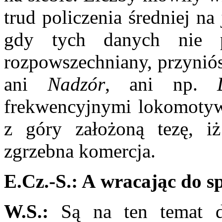
trud policzenia śred­niej na
gdy tych danych nie
rozpowszechniany, przy­nió
ani
Nadzór
, ani np.
frekwencyjnymi lokomotyw
z góry założoną tezę, 
zgrzebna komercja.
E.Cz.-S.: A wracając do sp
W.S.:
Są na ten temat dwi