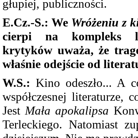
głupiej, publiczności.
E.Cz.-S.: We
Wróżeniu z k
cierpi na kompleks li
krytyków uważa, że trage
właś­nie odejście od literat
W.S.:
Kino odeszło... A c
współczesnej literatu­rze,
Jest
Mała apokalipsa
Konwi
Terleckiego. Nato­miast zu