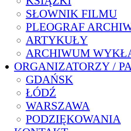
KSIĄŻKI
SŁOWNIK FILMU
PLEOGRAF ARCHI
ARTYKUŁY
ARCHIWUM WYKŁ
ORGANIZATORZY / P
GDAŃSK
ŁÓDŹ
WARSZAWA
PODZIĘKOWANIA