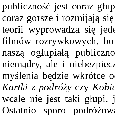
publiczność jest coraz głu
co­raz gorsze i rozmijają s
teorii wyprowa­dza się jed
filmów rozrywkowych, bo t
naszą ogłupiałą publiczn
niemądry, ale i niebezpiec
myślenia będzie wkrótce od
Kartki z podróży
czy
Kobie
wcale nie jest taki głupi, 
Ostatnio sporo podróżow