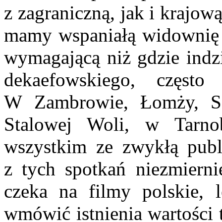
z zagraniczną, jak i krajową
mamy wspaniałą widownię –
wyma­gającą niż gdzie indz
dekaefowskiego, często
W Zambrowie, Łomży, Sok
Stalowej Woli, w Tarnob
wszystkim ze zwykłą publi
z tych spotkań niezmiern
czeka na filmy polskie, 
wmówić ist­nienia wartości