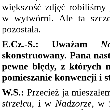
większość zdjęć robili­śmy
w wytwórni. Ale ta szcz
pozostała.
E.Cz.-S.: Uważam
N
skonstruowany. Pana nas
pewne błędy, z których n
pomieszanie konwencji i s
W.S.:
Przecież ja mieszałe
strzelcu
, i w
Nadzorze
, w