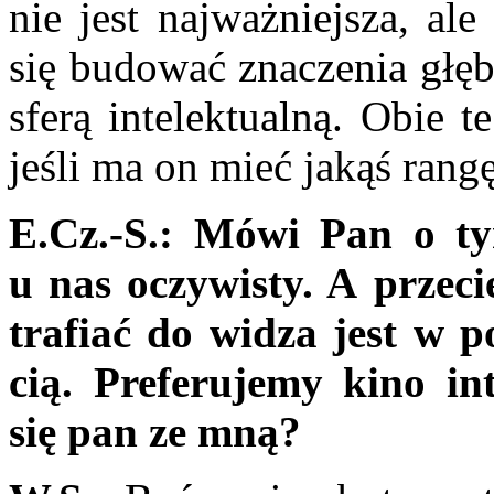
nie jest
najważniejsza, ale
się budować znaczenia głęb
sferą intelektualną. Obie t
jeśli ma on mieć ja­kąś rang
E.Cz.-S.: Mówi Pan o t
u nas oczywisty. A przec
trafiać do wi­dza jest w p
cią. Preferujemy kino int
się pan ze mną?