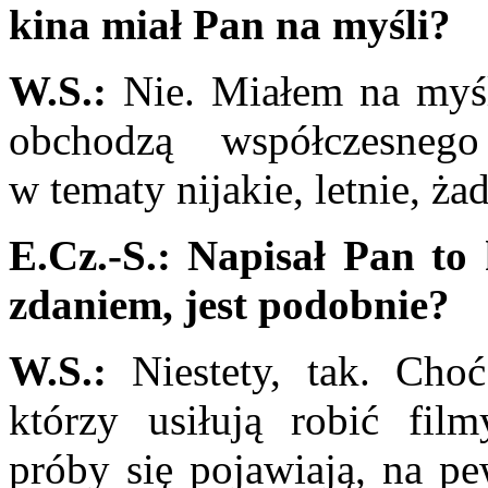
kina miał
Pan
na myśli?
W.S.:
Nie. Miałem na myśl
obchodzą współczesneg
w tematy nijakie, letnie, żad
E.Cz.-S.:
Napisał Pan to 
zdaniem, jest podobnie?
W.S.:
Niestety, tak. Choć 
którzy usiłują robić fi
próby się pojawiają, na pe