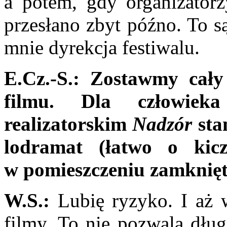
a potem, gdy organizatorz
przesłano zbyt późno. To s
mnie dyrekcja festiwalu.
E.Cz.-S.:
Zostawmy cały
filmu. Dla człowiek
realizatorskim
Na­dzór
sta
lodramat (łatwo o kicz
w pomieszczeniu zamknięty
W.S.:
Lubię ryzyko. I aż w
filmy. To nie po­zwala dłu