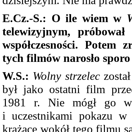
dzisiejszym. Nie ma prawdz
E.Cz.-S.: O ile wiem w
W
telewizyjnym, próbował
współczesności. Potem 
tych filmów narosło sporo 
W.S.:
Wolny strzelec
został
był jako ostatni film pr
1981 r. Nie mógł go wi
i uczestnikami pokazu w
krążące wokół tego filmu s