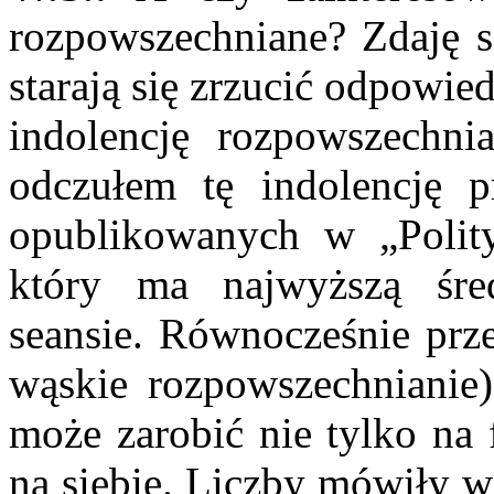
rozpowszechniane? Zda­ję s
sta­rają się zrzucić odpowi
indolencję rozpo­wszechni
odczułem tę indolencję 
opublikowanych w „Polit
który ma najwyższą śre
seansie. Równocześnie prze
wą­skie rozpowszechnianie
może zarobić nie tylko na 
na siebie. Liczby mówiły w