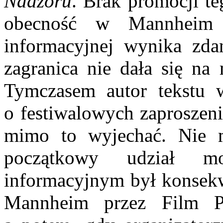
Nadzoru
. Brak promocji te
obecność w Mannheim 
informacyj­nej wynika zda
zagranica nie dała się na 
Tymczasem autor tekstu 
o festiwalowych zaproszen
mimo to wyjechać. Nie m
początkowy udział m
informacyjnym był konsek
Mannheim przez Film Pol