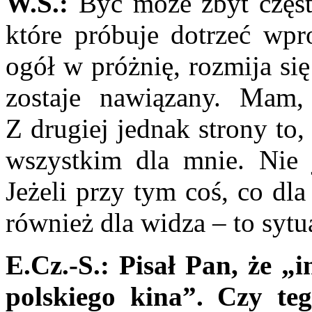
W.S.:
Być może zbyt częst
które próbuje do­trzeć wpr
ogół w próżnię, rozmija się 
zostaje nawiąza­ny. Mam,
Z drugiej jednak strony to
wszystkim dla mnie. Nie 
Jeżeli przy tym coś, co dla
również dla widza – to sytua
E.Cz.-S.: Pisał Pan, że „
polskiego kina”. Czy teg