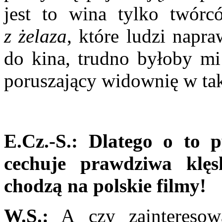
jest to wina tylko twór
z żelaza
, które ludzi napra
do kina, trudno byłoby mi
poruszający widownię w tak
E.Cz.-S.:
Dlatego o to p
cechuje prawdziwa klęs
chodzą na polskie filmy!
W.S.:
A czy zainteresowa