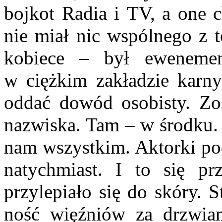
bojkot Radia i TV, a one c
nie miał nic wspólnego z t
kobiece – był ewene­men
w ciężkim zakładzie karny
oddać dowód osobi­sty. Zo
nazwiska. Tam – w środku. 
nam wszystkim. Aktorki pod
natychmiast. I to się pr
przylepiało się do skóry. 
ność więźniów za drzwia