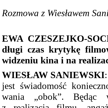
Rozmowa z Wiesławem Sani
EWA CZESZEJKO-SOCHA
długi czas krytykę film
widzeniu kina i na rea­liza
WIESŁAW SANIEWSKI
jest świadomość konieczno
wania „obok”. Będąc 
z realizacją filmu, anga