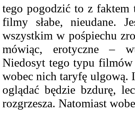
tego pogodzić to z faktem 
filmy słabe, nieudane. J
wszystkim w pośpiechu zro
mówiąc, erotyczne – wt
Niedosyt tego typu filmów 
wobec nich ta­ryfę ulgową. 
oglądać będzie bzdurę, lec
rozgrzesza. Natomiast wob