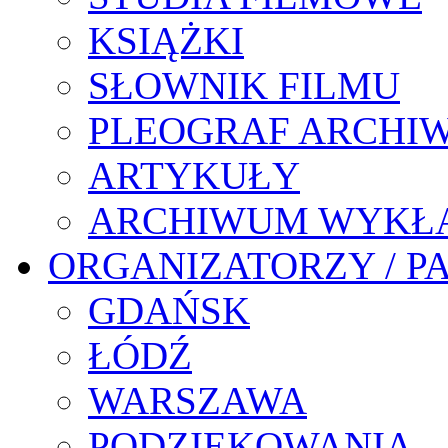
KSIĄŻKI
SŁOWNIK FILMU
PLEOGRAF ARCHI
ARTYKUŁY
ARCHIWUM WYKŁ
ORGANIZATORZY / P
GDAŃSK
ŁÓDŹ
WARSZAWA
PODZIĘKOWANIA