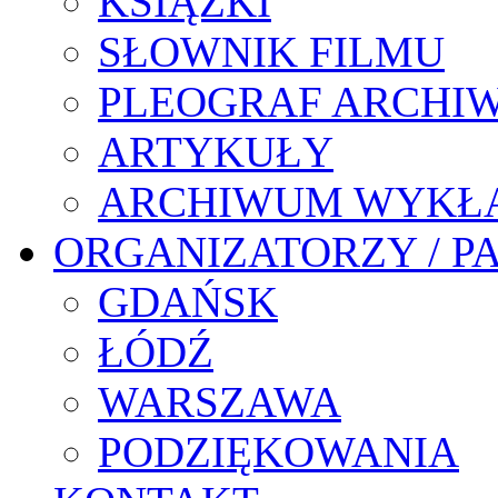
KSIĄŻKI
SŁOWNIK FILMU
PLEOGRAF ARCHI
ARTYKUŁY
ARCHIWUM WYKŁ
ORGANIZATORZY / P
GDAŃSK
ŁÓDŹ
WARSZAWA
PODZIĘKOWANIA