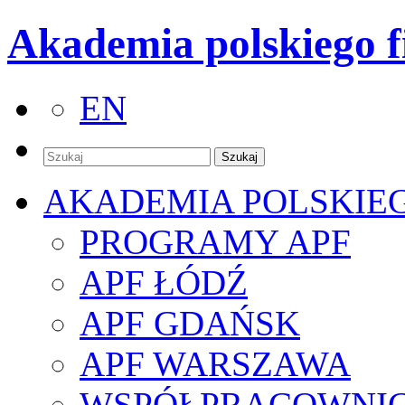
Akademia polskiego f
EN
AKADEMIA POLSKIE
PROGRAMY APF
APF ŁÓDŹ
APF GDAŃSK
APF WARSZAWA
WSPÓŁPRACOWNI