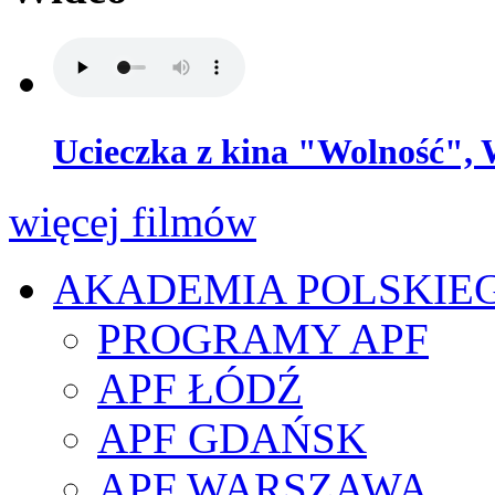
Ucieczka z kina "Wolność", 
więcej filmów
AKADEMIA POLSKIE
PROGRAMY APF
APF ŁÓDŹ
APF GDAŃSK
APF WARSZAWA