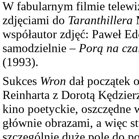
W fabularnym filmie telew
zdjęciami do
Taranthillera
M
współautor zdjęć: Paweł E
samodzielnie –
Porą
na cza
(1993).
Sukces
Wron
dał początek 
Reinharta z Dorotą Kędzier
kino poetyckie, oszczędne
głównie obrazami, a więc s
szczególnie duże pole do po