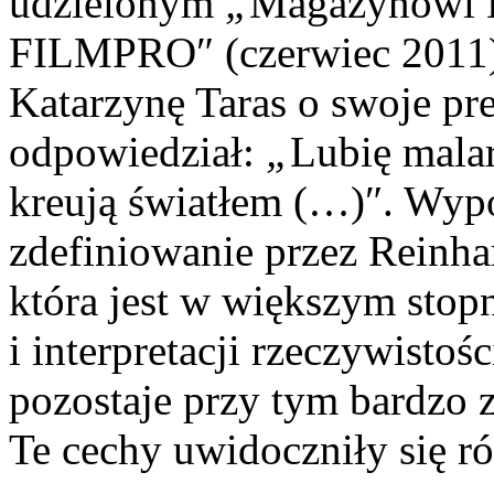
udzielonym
„
Magazynowi B
FILMPRO″ (czerwiec 2011),
Katarzynę Taras o swoje pre
odpowiedział:
„
Lubię malar
kreują światłem (…)″. Wyp
zdefiniowanie przez Reinhar
która jest w większym stop
i interpretacji rzeczywistości
pozostaje przy tym bardzo 
Te cechy uwidoczniły się 