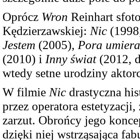
Oprócz
Wron
Reinhart sfoto
Kędzierzawskiej:
Nic
(1998,
Jestem
(2005),
Pora umiera
(2010) i
Inny świat
(2012, d
wtedy setne urodziny aktorc
W filmie
Nic
drastyczna his
przez operatora estetyzacji,
zarzut. Obrońcy jego koncep
dzięki niej wstrząsająca fab