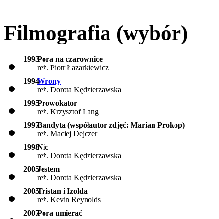
Filmografia (wybór)
1993
Pora na czarownice
reż. Piotr Łazarkiewicz
1994
Wrony
reż. Dorota Kędzierzawska
1995
Prowokator
reż. Krzysztof Lang
1997
Bandyta (współautor zdjęć: Marian Prokop)
reż. Maciej Dejczer
1998
Nic
reż. Dorota Kędzierzawska
2005
Jestem
reż. Dorota Kędzierzawska
2005
Tristan i Izolda
reż. Kevin Reynolds
2007
Pora umierać