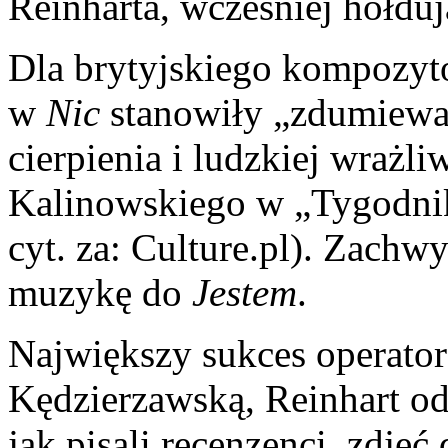
Reinharta, wcześniej hołd
Dla brytyjskiego kompozyt
w
Nic
stanowiły „zdumiewaj
cierpienia i ludzkiej wrażl
Kalinowskiego w „Tygodni
cyt. za: Culture.pl). Zach
muzykę do
Jestem
.
Największy sukces operator
Kędzierzawską, Reinhart od
jak pisali recenzenci, zdję