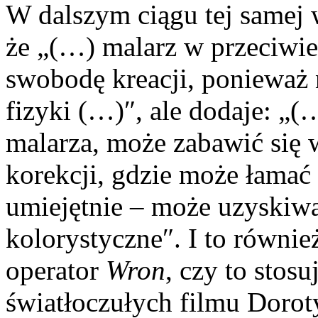
W dalszym ciągu tej samej 
że „(…) malarz w przeciwie
swobodę kreacji, ponieważ 
fizyki (…)″, ale dodaje: „(
malarza, może zabawić się 
korekcji, gdzie może łamać p
umiejętnie – może uzyskiwa
kolorystyczne″. I to równie
operator
Wron
, czy to stos
światłoczułych filmu Doro