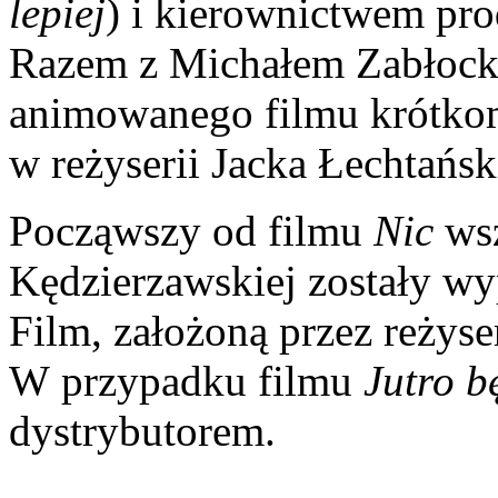
lepiej
) i kierownictwem pro
Razem z Michałem Zabłocki
animowanego filmu krótk
w reżyserii Jacka Łechtańsk
Począwszy od filmu
Nic
ws
Kędzierzawskiej zostały w
Film, założoną przez reżyse
W przypadku filmu
Jutro
b
dystrybutorem.