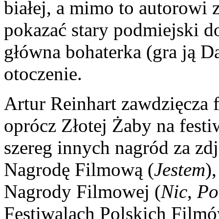
białej, a mimo to autorowi 
pokazać stary podmiejski 
główna bohaterka (gra ją Da
otoczenie.
Artur Reinhart zawdzięcza
oprócz Złotej Żaby na fest
szereg innych nagród za zdj
Nagrodę Filmową (
Jestem
)
Nagrody Filmowej (
Nic
,
Po
Festiwalach Polskich Film