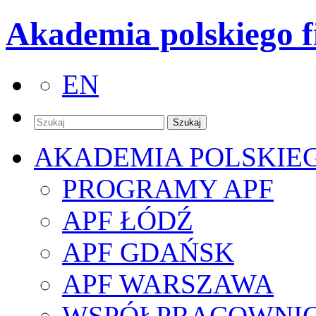
Akademia polskiego f
EN
AKADEMIA POLSKIE
PROGRAMY APF
APF ŁÓDŹ
APF GDAŃSK
APF WARSZAWA
WSPÓŁPRACOWNI