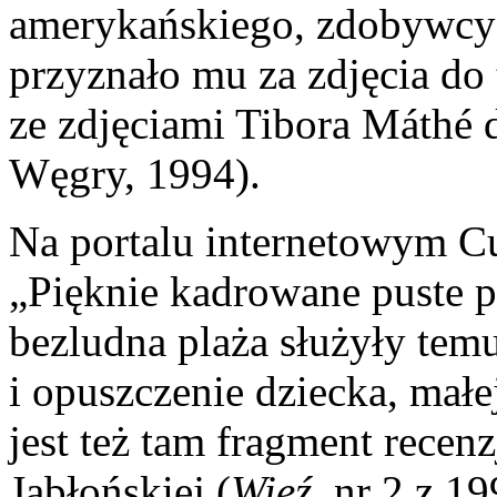
amerykańskiego, zdobywcy
przyznało mu za zdjęcia do
ze zdjęciami Tibora Máthé
Węgry, 1994).
Na portalu internetowym C
„Pięknie kadrowane puste p
bezludna plaża służyły tem
i opuszczenie dziecka, małe
jest też tam fragment recenz
Jabłońskiej (
Więź
, nr 2 z 1