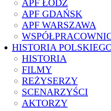
APF ŁÓDŹ
APF GDAŃSK
APF WARSZAWA
WSPÓŁPRACOWNI
HISTORIA POLSKIEG
HISTORIA
FILMY
REŻYSERZY
SCENARZYŚCI
AKTORZY