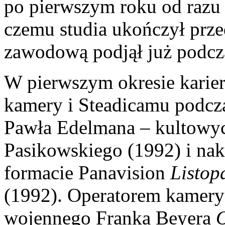
po pierwszym roku od razu p
czemu studia ukończył prze
zawodową podjął już podcz
W pierwszym okresie karier
kamery i Steadicamu podcza
Pawła Edelmana – kultow
Pasikowskiego (1992) i n
formacie Panavision
Listop
(1992). Operatorem kamery 
wojennego Franka Beyera
O