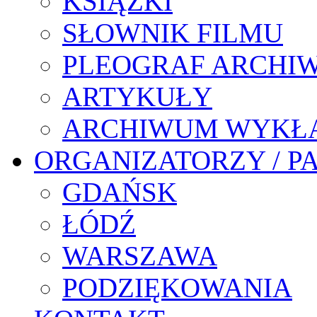
KSIĄŻKI
SŁOWNIK FILMU
PLEOGRAF ARCHI
ARTYKUŁY
ARCHIWUM WYKŁ
ORGANIZATORZY / P
GDAŃSK
ŁÓDŹ
WARSZAWA
PODZIĘKOWANIA