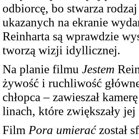
odbiorcę, bo stwarza rodzaj
ukazanych na ekranie wydar
Reinharta są wprawdzie wy
tworzą wizji idyllicznej.
Na planie filmu
Jestem
Rein
żywość i ruchliwość główne
chłopca – zawieszał kamer
linach, które zwiększały je
Film
Pora umierać
został s