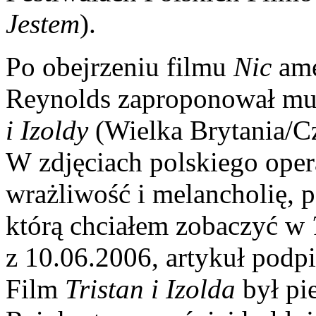
Jestem
).
Po obejrzeniu filmu
Nic
ame
Reynolds zaproponował mu 
i Izoldy
(Wielka Brytania/C
W zdjęciach polskiego oper
wrażliwość i melancholię, 
którą chciałem zobaczyć w
z 10.06.2006, artykuł podp
Film
Tristan i Izolda
był pi