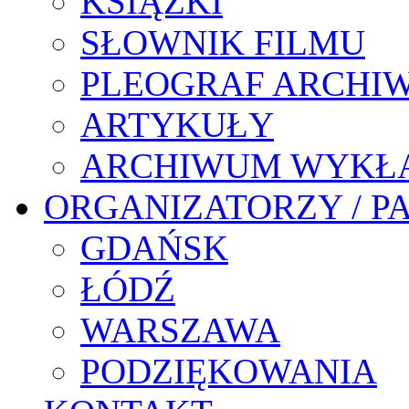
KSIĄŻKI
SŁOWNIK FILMU
PLEOGRAF ARCHI
ARTYKUŁY
ARCHIWUM WYKŁ
ORGANIZATORZY / P
GDAŃSK
ŁÓDŹ
WARSZAWA
PODZIĘKOWANIA