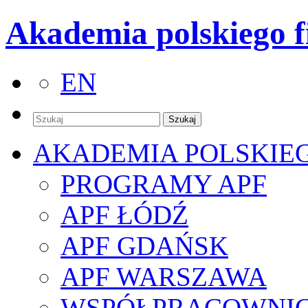
Akademia polskiego f
EN
AKADEMIA POLSKIE
PROGRAMY APF
APF ŁÓDŹ
APF GDAŃSK
APF WARSZAWA
WSPÓŁPRACOWNI