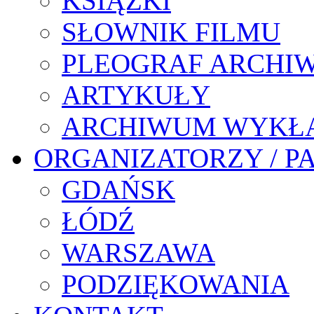
KSIĄŻKI
SŁOWNIK FILMU
PLEOGRAF ARCHI
ARTYKUŁY
ARCHIWUM WYKŁ
ORGANIZATORZY / P
GDAŃSK
ŁÓDŹ
WARSZAWA
PODZIĘKOWANIA