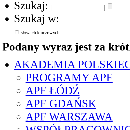
Szukaj:
Szukaj w:
słowach kluczowych
Podany wyraz jest za krót
AKADEMIA POLSKIE
PROGRAMY APF
APF ŁÓDŹ
APF GDAŃSK
APF WARSZAWA
WSPÓŁPRACOWNI