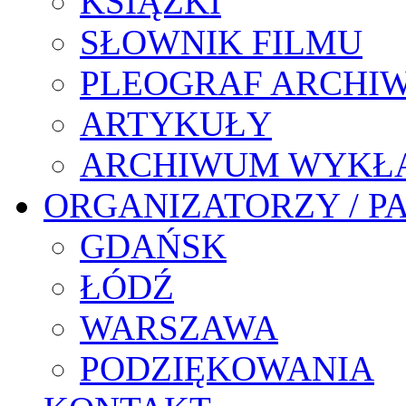
KSIĄŻKI
SŁOWNIK FILMU
PLEOGRAF ARCHI
ARTYKUŁY
ARCHIWUM WYKŁ
ORGANIZATORZY / P
GDAŃSK
ŁÓDŹ
WARSZAWA
PODZIĘKOWANIA