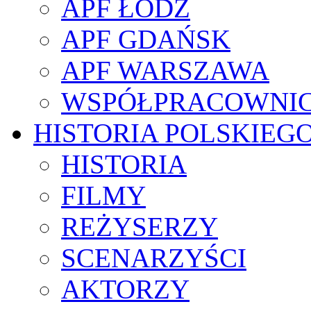
APF ŁÓDŹ
APF GDAŃSK
APF WARSZAWA
WSPÓŁPRACOWNI
HISTORIA POLSKIEG
HISTORIA
FILMY
REŻYSERZY
SCENARZYŚCI
AKTORZY