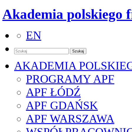
Akademia polskiego f
EN
AKADEMIA POLSKIE
PROGRAMY APF
APF ŁÓDŹ
APF GDAŃSK
APF WARSZAWA
WSPÓŁPRACOWNI