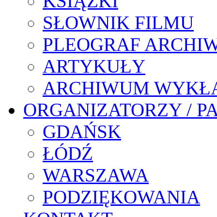
KSIĄŻKI
SŁOWNIK FILMU
PLEOGRAF ARCHI
ARTYKUŁY
ARCHIWUM WYKŁ
ORGANIZATORZY / P
GDAŃSK
ŁÓDŹ
WARSZAWA
PODZIĘKOWANIA