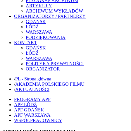
PLEOGRAF ARCHIWUM
ARTYKUŁY
ARCHIWUM WYKŁADÓW
ORGANIZATORZY / PARTNERZY
GDAŃSK
ŁÓDŹ
WARSZAWA
PODZIĘKOWANIA
KONTAKT
GDAŃSK
ŁÓDŹ
WARSZAWA
POLITYKA PRYWATNOŚCI
ORGANIZATOR
/
PL - Strona główna
/
AKADEMIA POLSKIEGO FILMU
/
AKTUALNOŚCI
PROGRAMY APF
APF ŁÓDŹ
APF GDAŃSK
APF WARSZAWA
WSPÓŁPRACOWNICY