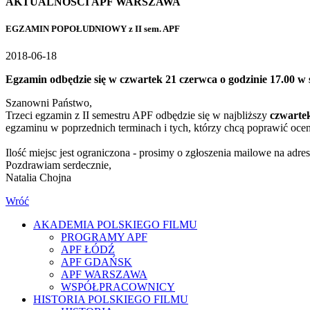
AKTUALNOŚCI APF WARSZAWA
EGZAMIN POPOŁUDNIOWY z II sem. APF
2018-06-18
Egzamin odbędzie się w czwartek 21 czerwca o godzinie 17.00 w s
Szanowni Państwo,
Trzeci egzamin z II semestru APF odbędzie się w najbliższy
czwartek
egzaminu w poprzednich terminach i tych, którzy chcą poprawić ocen
Ilość miejsc jest ograniczona - prosimy o zgłoszenia mailowe na adre
Pozdrawiam serdecznie,
Natalia Chojna
Wróć
AKADEMIA POLSKIEGO FILMU
PROGRAMY APF
APF ŁÓDŹ
APF GDAŃSK
APF WARSZAWA
WSPÓŁPRACOWNICY
HISTORIA POLSKIEGO FILMU