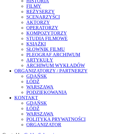
HISTORIA
FILMY
REŻYSERZY
SCENARZYŚCI
AKTORZY
OPERATORZY
KOMPOZYTORZY
STUDIA FILMOWE
KSIĄŻKI
SŁOWNIK FILMU
PLEOGRAF ARCHIWUM
ARTYKUŁY
ARCHIWUM WYKŁADÓW
ORGANIZATORZY / PARTNERZY
GDAŃSK
ŁÓDŹ
WARSZAWA
PODZIĘKOWANIA
KONTAKT
GDAŃSK
ŁÓDŹ
WARSZAWA
POLITYKA PRYWATNOŚCI
ORGANIZATOR