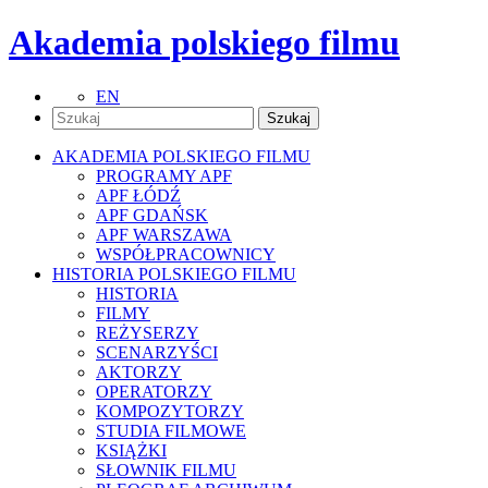
Akademia polskiego filmu
EN
AKADEMIA POLSKIEGO FILMU
PROGRAMY APF
APF ŁÓDŹ
APF GDAŃSK
APF WARSZAWA
WSPÓŁPRACOWNICY
HISTORIA POLSKIEGO FILMU
HISTORIA
FILMY
REŻYSERZY
SCENARZYŚCI
AKTORZY
OPERATORZY
KOMPOZYTORZY
STUDIA FILMOWE
KSIĄŻKI
SŁOWNIK FILMU