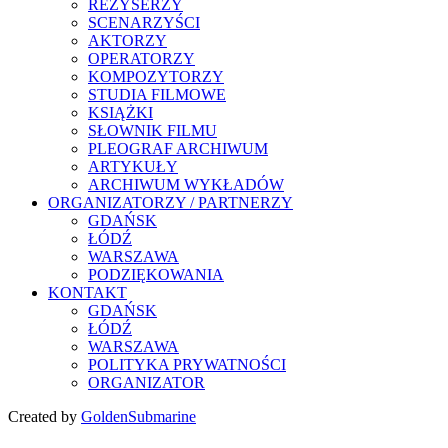
REŻYSERZY
SCENARZYŚCI
AKTORZY
OPERATORZY
KOMPOZYTORZY
STUDIA FILMOWE
KSIĄŻKI
SŁOWNIK FILMU
PLEOGRAF ARCHIWUM
ARTYKUŁY
ARCHIWUM WYKŁADÓW
ORGANIZATORZY / PARTNERZY
GDAŃSK
ŁÓDŹ
WARSZAWA
PODZIĘKOWANIA
KONTAKT
GDAŃSK
ŁÓDŹ
WARSZAWA
POLITYKA PRYWATNOŚCI
ORGANIZATOR
Created by
GoldenSubmarine