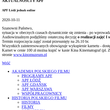
AKTUALNOŚCI Y APF
APF Łódź jednak online
2020-10-11
Szanowni Państwo,
sytuacja w obecnych czasach dynamicznie się zmienia - po wprowad
Audiowizualnym podjęliśmy ostateczną decyzję
o realizacji zajęć 
Termin rozpoczęcia zajęć został przesunięty na 26.10 br.
Wszystkich zainteresowanych obowiązuje wykupienie karnetu - dostę
Karnet w cenie 100 zł można kupić w kasie Kina Kinematograf (pl. Z
stronie
www.kinomuzeum.pl
Wróć
AKADEMIA POLSKIEGO FILMU
PROGRAMY APF
APF ŁÓDŹ
APF GDAŃSK
APF WARSZAWA
WSPÓŁPRACOWNICY
HISTORIA POLSKIEGO FILMU
HISTORIA
FILMY