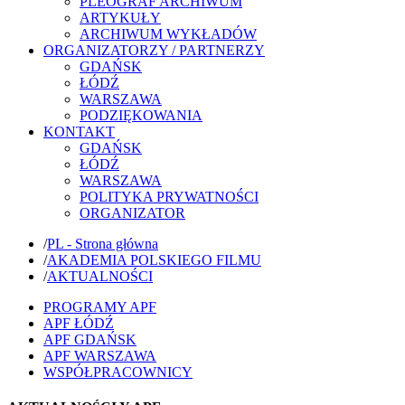
PLEOGRAF ARCHIWUM
ARTYKUŁY
ARCHIWUM WYKŁADÓW
ORGANIZATORZY / PARTNERZY
GDAŃSK
ŁÓDŹ
WARSZAWA
PODZIĘKOWANIA
KONTAKT
GDAŃSK
ŁÓDŹ
WARSZAWA
POLITYKA PRYWATNOŚCI
ORGANIZATOR
/
PL - Strona główna
/
AKADEMIA POLSKIEGO FILMU
/
AKTUALNOŚCI
PROGRAMY APF
APF ŁÓDŹ
APF GDAŃSK
APF WARSZAWA
WSPÓŁPRACOWNICY