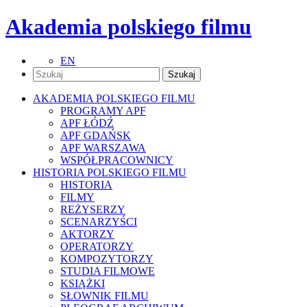
Akademia polskiego filmu
EN
AKADEMIA POLSKIEGO FILMU
PROGRAMY APF
APF ŁÓDŹ
APF GDAŃSK
APF WARSZAWA
WSPÓŁPRACOWNICY
HISTORIA POLSKIEGO FILMU
HISTORIA
FILMY
REŻYSERZY
SCENARZYŚCI
AKTORZY
OPERATORZY
KOMPOZYTORZY
STUDIA FILMOWE
KSIĄŻKI
SŁOWNIK FILMU