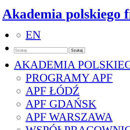
Akademia polskiego f
EN
AKADEMIA POLSKIE
PROGRAMY APF
APF ŁÓDŹ
APF GDAŃSK
APF WARSZAWA
WSPÓŁPRACOWNI