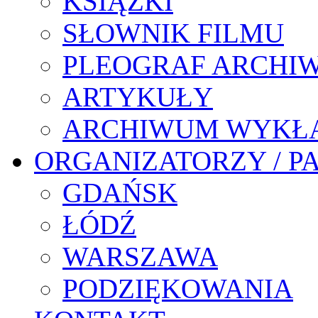
KSIĄŻKI
SŁOWNIK FILMU
PLEOGRAF ARCHI
ARTYKUŁY
ARCHIWUM WYKŁ
ORGANIZATORZY / P
GDAŃSK
ŁÓDŹ
WARSZAWA
PODZIĘKOWANIA