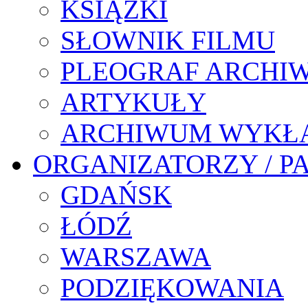
KSIĄŻKI
SŁOWNIK FILMU
PLEOGRAF ARCHI
ARTYKUŁY
ARCHIWUM WYKŁ
ORGANIZATORZY / P
GDAŃSK
ŁÓDŹ
WARSZAWA
PODZIĘKOWANIA