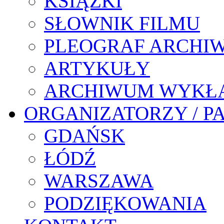
KSIĄŻKI
SŁOWNIK FILMU
PLEOGRAF ARCHI
ARTYKUŁY
ARCHIWUM WYKŁ
ORGANIZATORZY / P
GDAŃSK
ŁÓDŹ
WARSZAWA
PODZIĘKOWANIA