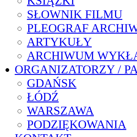
KSIĄŻKI
SŁOWNIK FILMU
PLEOGRAF ARCHI
ARTYKUŁY
ARCHIWUM WYKŁ
ORGANIZATORZY / P
GDAŃSK
ŁÓDŹ
WARSZAWA
PODZIĘKOWANIA