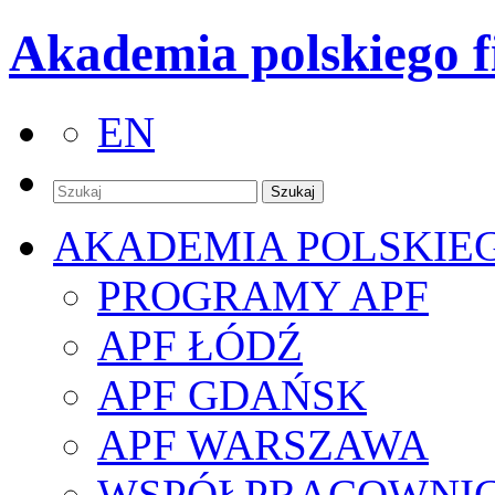
Akademia polskiego f
EN
AKADEMIA POLSKIE
PROGRAMY APF
APF ŁÓDŹ
APF GDAŃSK
APF WARSZAWA
WSPÓŁPRACOWNI