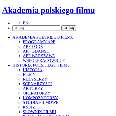
Akademia polskiego filmu
EN
AKADEMIA POLSKIEGO FILMU
PROGRAMY APF
APF ŁÓDŹ
APF GDAŃSK
APF WARSZAWA
WSPÓŁPRACOWNICY
HISTORIA POLSKIEGO FILMU
HISTORIA
FILMY
REŻYSERZY
SCENARZYŚCI
AKTORZY
OPERATORZY
KOMPOZYTORZY
STUDIA FILMOWE
KSIĄŻKI
SŁOWNIK FILMU