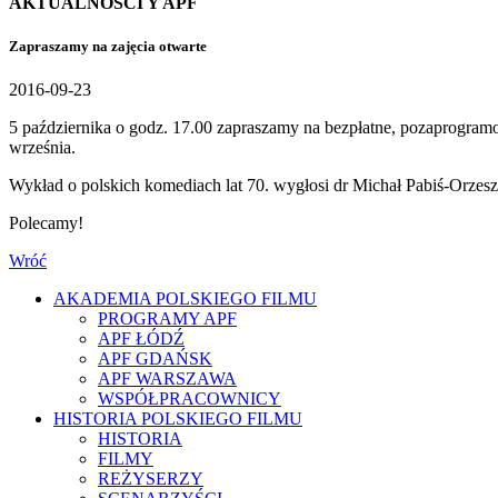
AKTUALNOŚCI Y APF
Zapraszamy na zajęcia otwarte
2016-09-23
5 października o godz. 17.00 zapraszamy na bezpłatne, pozaprogra
września.
Wykład o polskich komediach lat 70. wygłosi dr Michał Pabiś-Orzes
Polecamy!
Wróć
AKADEMIA POLSKIEGO FILMU
PROGRAMY APF
APF ŁÓDŹ
APF GDAŃSK
APF WARSZAWA
WSPÓŁPRACOWNICY
HISTORIA POLSKIEGO FILMU
HISTORIA
FILMY
REŻYSERZY