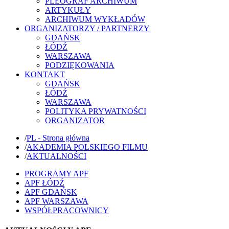
PLEOGRAF ARCHIWUM
ARTYKUŁY
ARCHIWUM WYKŁADÓW
ORGANIZATORZY / PARTNERZY
GDAŃSK
ŁÓDŹ
WARSZAWA
PODZIĘKOWANIA
KONTAKT
GDAŃSK
ŁÓDŹ
WARSZAWA
POLITYKA PRYWATNOŚCI
ORGANIZATOR
/
PL - Strona główna
/
AKADEMIA POLSKIEGO FILMU
/
AKTUALNOŚCI
PROGRAMY APF
APF ŁÓDŹ
APF GDAŃSK
APF WARSZAWA
WSPÓŁPRACOWNICY