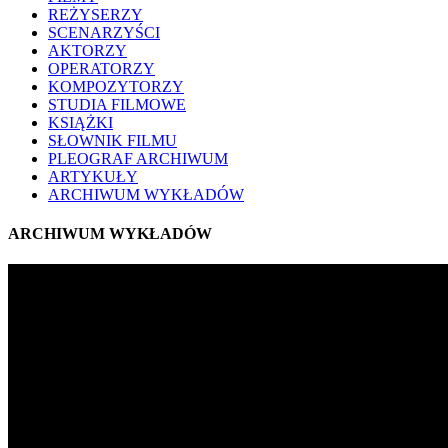
REŻYSERZY
SCENARZYŚCI
AKTORZY
OPERATORZY
KOMPOZYTORZY
STUDIA FILMOWE
KSIĄŻKI
SŁOWNIK FILMU
PLEOGRAF ARCHIWUM
ARTYKUŁY
ARCHIWUM WYKŁADÓW
ARCHIWUM WYKŁADÓW