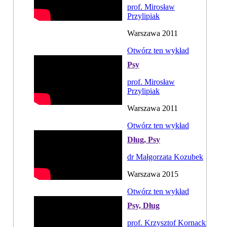
prof. Mirosław
Przylipiak
Warszawa 2011
Otwórz ten wykład
Psy
prof. Mirosław
Przylipiak
Warszawa 2011
Otwórz ten wykład
Dług, Psy
dr Małgorzata Kozubek
Warszawa 2015
Otwórz ten wykład
Psy, Dług
prof. Krzysztof Kornacki