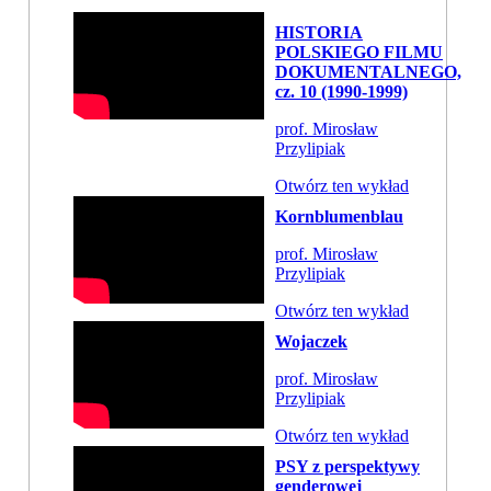
HISTORIA
POLSKIEGO FILMU
DOKUMENTALNEGO,
cz. 10 (1990-1999)
prof. Mirosław
Przylipiak
Otwórz ten wykład
Kornblumenblau
prof. Mirosław
Przylipiak
Otwórz ten wykład
Wojaczek
prof. Mirosław
Przylipiak
Otwórz ten wykład
PSY z perspektywy
genderowej