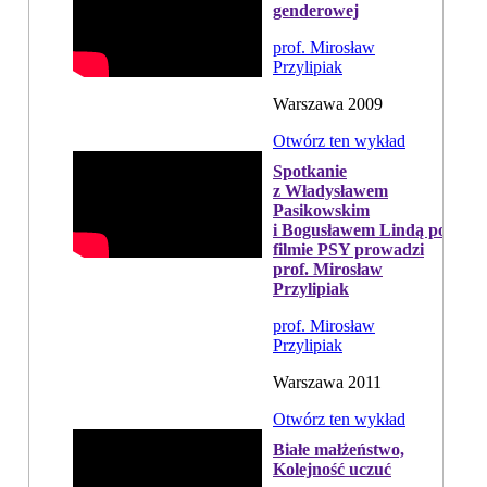
genderowej
prof. Mirosław
Przylipiak
Warszawa 2009
Otwórz ten wykład
Spotkanie
z Władysławem
Pasikowskim
i Bogusławem Lindą po
filmie PSY prowadzi
prof. Mirosław
Przylipiak
prof. Mirosław
Przylipiak
Warszawa 2011
Otwórz ten wykład
Białe małżeństwo,
Kolejność uczuć