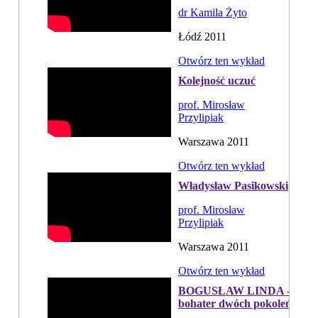
dr Kamila Żyto
Łódź 2011
Otwórz ten wykład
Kolejność uczuć
prof. Mirosław
Przylipiak
Warszawa 2011
Otwórz ten wykład
Władysław Pasikowski
prof. Mirosław
Przylipiak
Warszawa 2011
Otwórz ten wykład
BOGUSŁAW LINDA -
bohater dwóch pokoleń