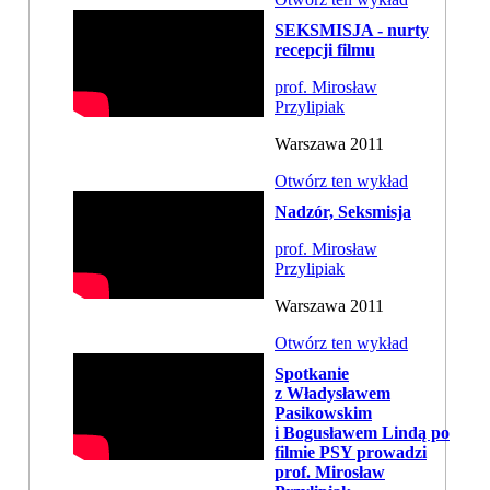
SEKSMISJA - nurty
recepcji filmu
prof. Mirosław
Przylipiak
Warszawa 2011
Otwórz ten wykład
Nadzór, Seksmisja
prof. Mirosław
Przylipiak
Warszawa 2011
Otwórz ten wykład
Spotkanie
z Władysławem
Pasikowskim
i Bogusławem Lindą po
filmie PSY prowadzi
prof. Mirosław