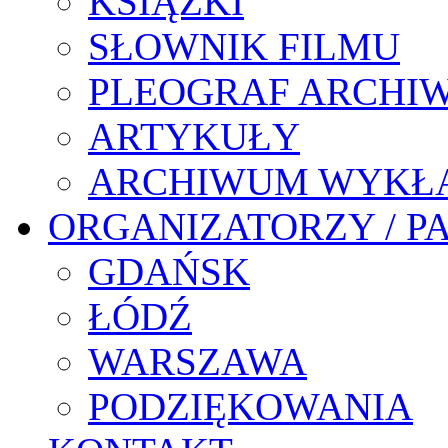
KSIĄŻKI
SŁOWNIK FILMU
PLEOGRAF ARCHI
ARTYKUŁY
ARCHIWUM WYKŁ
ORGANIZATORZY / P
GDAŃSK
ŁÓDŹ
WARSZAWA
PODZIĘKOWANIA