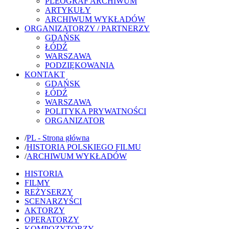
PLEOGRAF ARCHIWUM
ARTYKUŁY
ARCHIWUM WYKŁADÓW
ORGANIZATORZY / PARTNERZY
GDAŃSK
ŁÓDŹ
WARSZAWA
PODZIĘKOWANIA
KONTAKT
GDAŃSK
ŁÓDŹ
WARSZAWA
POLITYKA PRYWATNOŚCI
ORGANIZATOR
/
PL - Strona główna
/
HISTORIA POLSKIEGO FILMU
/
ARCHIWUM WYKŁADÓW
HISTORIA
FILMY
REŻYSERZY
SCENARZYŚCI
AKTORZY
OPERATORZY
KOMPOZYTORZY