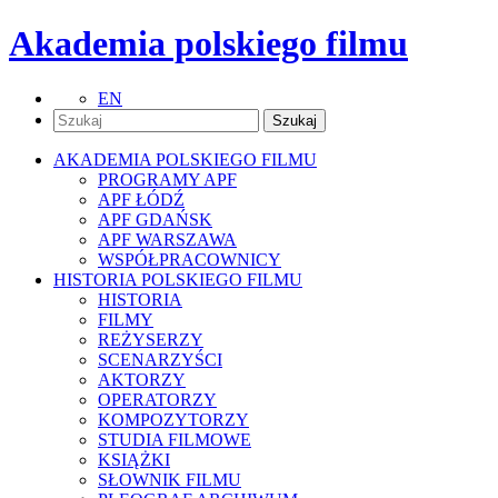
Akademia polskiego filmu
EN
AKADEMIA POLSKIEGO FILMU
PROGRAMY APF
APF ŁÓDŹ
APF GDAŃSK
APF WARSZAWA
WSPÓŁPRACOWNICY
HISTORIA POLSKIEGO FILMU
HISTORIA
FILMY
REŻYSERZY
SCENARZYŚCI
AKTORZY
OPERATORZY
KOMPOZYTORZY
STUDIA FILMOWE
KSIĄŻKI
SŁOWNIK FILMU