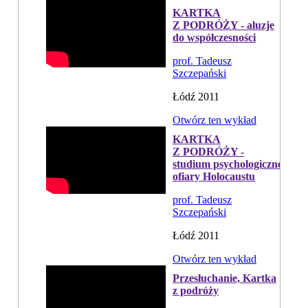
KARTKA
Z PODRÓŻY - aluzje
do współczesności
prof. Tadeusz
Szczepański
Łódź 2011
Otwórz ten wykład
KARTKA
Z PODRÓŻY -
studium psychologiczne
ofiary Holocaustu
prof. Tadeusz
Szczepański
Łódź 2011
Otwórz ten wykład
Przesłuchanie, Kartka
z podróży