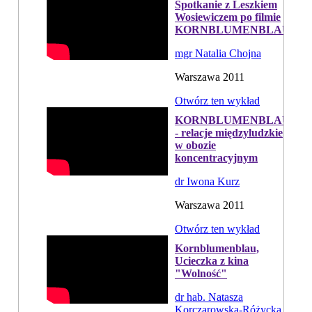
Spotkanie z Leszkiem
Wosiewiczem po filmie
KORNBLUMENBLAU
mgr Natalia Chojna
Warszawa 2011
Otwórz ten wykład
KORNBLUMENBLAU
- relacje międzyludzkie
w obozie
koncentracyjnym
dr Iwona Kurz
Warszawa 2011
Otwórz ten wykład
Kornblumenblau,
Ucieczka z kina
"Wolność"
dr hab. Natasza
Korczarowska-Różycka