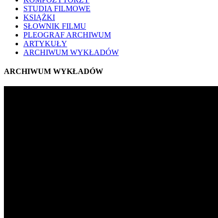
STUDIA FILMOWE
KSIĄŻKI
SŁOWNIK FILMU
PLEOGRAF ARCHIWUM
ARTYKUŁY
ARCHIWUM WYKŁADÓW
ARCHIWUM WYKŁADÓW