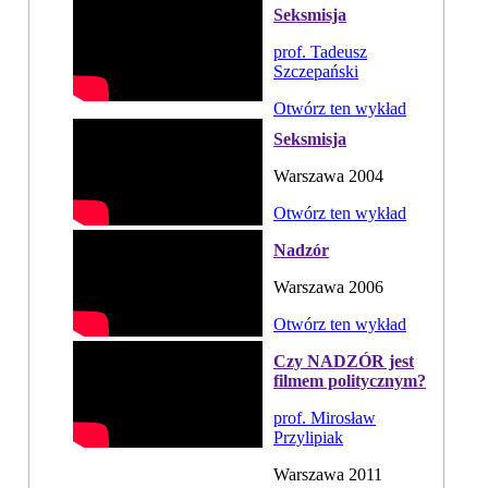
Seksmisja
prof. Tadeusz
Szczepański
Otwórz ten wykład
Seksmisja
Warszawa 2004
Otwórz ten wykład
Nadzór
Warszawa 2006
Otwórz ten wykład
Czy NADZÓR jest
filmem politycznym?
prof. Mirosław
Przylipiak
Warszawa 2011