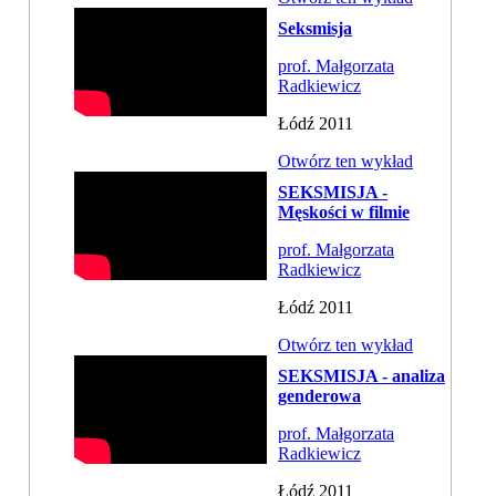
Seksmisja
prof. Małgorzata
Radkiewicz
Łódź 2011
Otwórz ten wykład
SEKSMISJA -
Męskości w filmie
prof. Małgorzata
Radkiewicz
Łódź 2011
Otwórz ten wykład
SEKSMISJA - analiza
genderowa
prof. Małgorzata
Radkiewicz
Łódź 2011