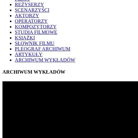
REŻYSERZY
SCENARZYŚCI
AKTORZY
OPERATORZY
KOMPOZYTORZY
STUDIA FILMOWE
KSIĄŻKI
SŁOWNIK FILMU
PLEOGRAF ARCHIWUM
ARTYKUŁY
ARCHIWUM WYKŁADÓW
ARCHIWUM WYKŁADÓW