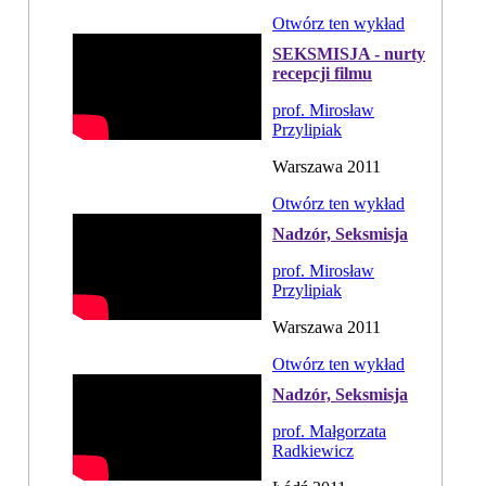
Otwórz ten wykład
SEKSMISJA - nurty
recepcji filmu
prof. Mirosław
Przylipiak
Warszawa 2011
Otwórz ten wykład
Nadzór, Seksmisja
prof. Mirosław
Przylipiak
Warszawa 2011
Otwórz ten wykład
Nadzór, Seksmisja
prof. Małgorzata
Radkiewicz