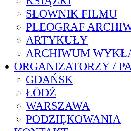
KSIĄŻKI
SŁOWNIK FILMU
PLEOGRAF ARCHI
ARTYKUŁY
ARCHIWUM WYKŁ
ORGANIZATORZY / P
GDAŃSK
ŁÓDŹ
WARSZAWA
PODZIĘKOWANIA