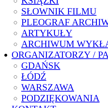
KSIĄŻKI
SŁOWNIK FILMU
PLEOGRAF ARCHI
ARTYKUŁY
ARCHIWUM WYKŁ
ORGANIZATORZY / P
GDAŃSK
ŁÓDŹ
WARSZAWA
PODZIĘKOWANIA