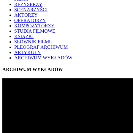
REŻYSERZY
SCENARZYŚCI
AKTORZY
OPERATORZY
KOMPOZYTORZY
STUDIA FILMOWE
KSIĄŻKI
SŁOWNIK FILMU
PLEOGRAF ARCHIWUM
ARTYKUŁY
ARCHIWUM WYKŁADÓW
ARCHIWUM WYKŁADÓW