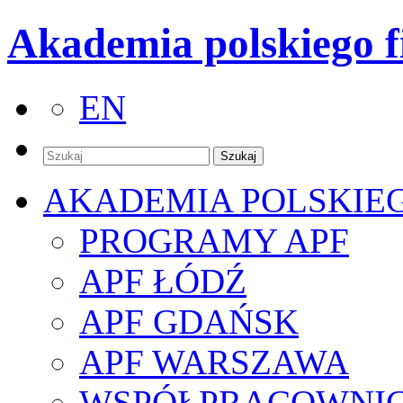
Akademia polskiego f
EN
AKADEMIA POLSKIE
PROGRAMY APF
APF ŁÓDŹ
APF GDAŃSK
APF WARSZAWA
WSPÓŁPRACOWNI