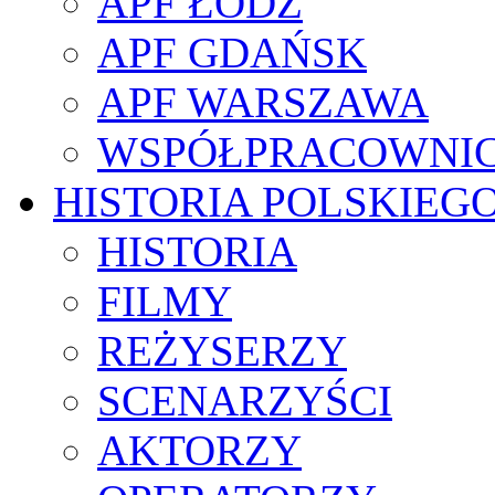
APF ŁÓDŹ
APF GDAŃSK
APF WARSZAWA
WSPÓŁPRACOWNI
HISTORIA POLSKIEG
HISTORIA
FILMY
REŻYSERZY
SCENARZYŚCI
AKTORZY