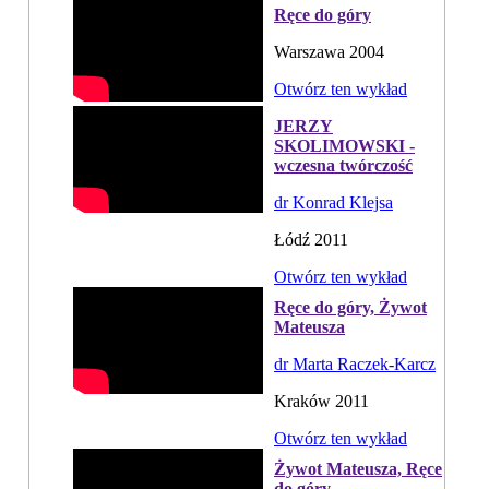
Ręce do góry
Warszawa 2004
Otwórz ten wykład
JERZY
SKOLIMOWSKI -
wczesna twórczość
dr Konrad Klejsa
Łódź 2011
Otwórz ten wykład
Ręce do góry, Żywot
Mateusza
dr Marta Raczek-Karcz
Kraków 2011
Otwórz ten wykład
Żywot Mateusza, Ręce
do góry