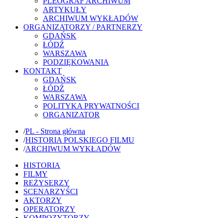
PLEOGRAF ARCHIWUM
ARTYKUŁY
ARCHIWUM WYKŁADÓW
ORGANIZATORZY / PARTNERZY
GDAŃSK
ŁÓDŹ
WARSZAWA
PODZIĘKOWANIA
KONTAKT
GDAŃSK
ŁÓDŹ
WARSZAWA
POLITYKA PRYWATNOŚCI
ORGANIZATOR
/
PL - Strona główna
/
HISTORIA POLSKIEGO FILMU
/
ARCHIWUM WYKŁADÓW
HISTORIA
FILMY
REŻYSERZY
SCENARZYŚCI
AKTORZY
OPERATORZY
KOMPOZYTORZY