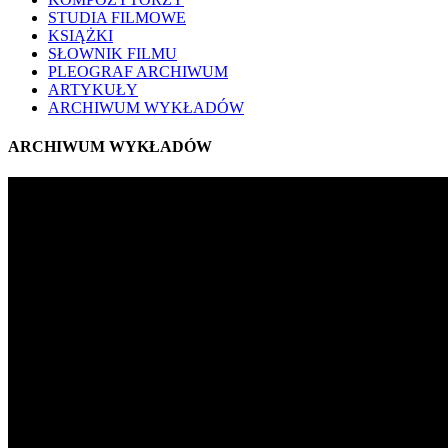
STUDIA FILMOWE
KSIĄŻKI
SŁOWNIK FILMU
PLEOGRAF ARCHIWUM
ARTYKUŁY
ARCHIWUM WYKŁADÓW
ARCHIWUM WYKŁADÓW