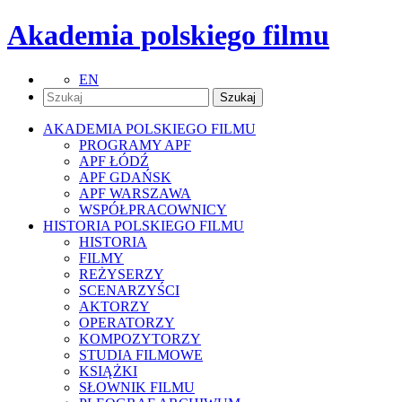
Akademia polskiego filmu
EN
AKADEMIA POLSKIEGO FILMU
PROGRAMY APF
APF ŁÓDŹ
APF GDAŃSK
APF WARSZAWA
WSPÓŁPRACOWNICY
HISTORIA POLSKIEGO FILMU
HISTORIA
FILMY
REŻYSERZY
SCENARZYŚCI
AKTORZY
OPERATORZY
KOMPOZYTORZY
STUDIA FILMOWE
KSIĄŻKI
SŁOWNIK FILMU