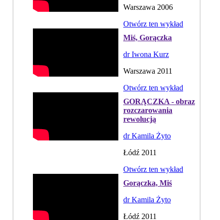
Warszawa 2006
Otwórz ten wykład
Miś, Gorączka
dr Iwona Kurz
Warszawa 2011
Otwórz ten wykład
GORĄCZKA - obraz
rozczarowania
rewolucją
dr Kamila Żyto
Łódź 2011
Otwórz ten wykład
Gorączka, Miś
dr Kamila Żyto
Łódź 2011