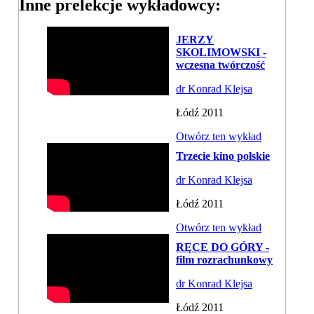
Inne prelekcje wykładowcy:
JERZY
SKOLIMOWSKI -
wczesna twórczość
dr Konrad Klejsa
Łódź 2011
Otwórz ten wykład
Trzecie kino polskie
dr Konrad Klejsa
Łódź 2011
Otwórz ten wykład
RĘCE DO GÓRY -
film rozrachunkowy
dr Konrad Klejsa
Łódź 2011