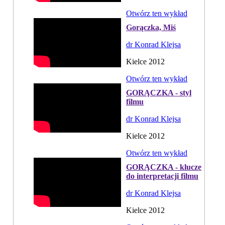
Otwórz ten wykład
Gorączka, Miś
dr Konrad Klejsa
Kielce 2012
Otwórz ten wykład
GORĄCZKA - styl
filmu
dr Konrad Klejsa
Kielce 2012
Otwórz ten wykład
GORĄCZKA - klucze
do interpretacji filmu
dr Konrad Klejsa
Kielce 2012