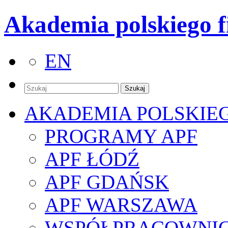
Akademia polskiego f
EN
AKADEMIA POLSKIE
PROGRAMY APF
APF ŁÓDŹ
APF GDAŃSK
APF WARSZAWA
WSPÓŁPRACOWNI