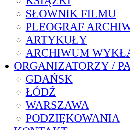
KSIĄŻKI
SŁOWNIK FILMU
PLEOGRAF ARCHI
ARTYKUŁY
ARCHIWUM WYKŁ
ORGANIZATORZY / P
GDAŃSK
ŁÓDŹ
WARSZAWA
PODZIĘKOWANIA