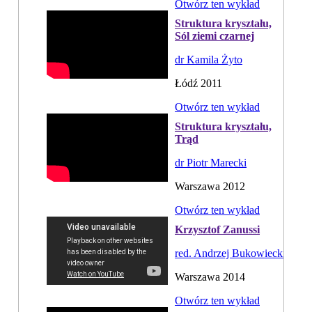
Otwórz ten wykład
Struktura kryształu,
Sól ziemi czarnej
dr Kamila Żyto
Łódź 2011
Otwórz ten wykład
Struktura kryształu,
Trąd
dr Piotr Marecki
Warszawa 2012
Otwórz ten wykład
Krzysztof Zanussi
red. Andrzej Bukowiecki
Warszawa 2014
Otwórz ten wykład