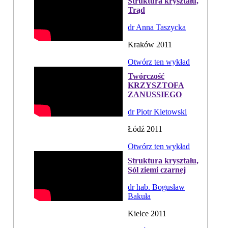
Struktura kryształu,
Trąd
dr Anna Taszycka
Kraków 2011
Otwórz ten wykład
Twórczość
KRZYSZTOFA
ZANUSSIEGO
dr Piotr Kletowski
Łódź 2011
Otwórz ten wykład
Struktura kryształu,
Sól ziemi czarnej
dr hab. Bogusław
Bakuła
Kielce 2011