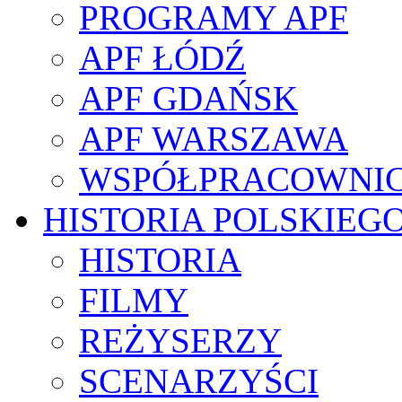
PROGRAMY APF
APF ŁÓDŹ
APF GDAŃSK
APF WARSZAWA
WSPÓŁPRACOWNI
HISTORIA POLSKIEG
HISTORIA
FILMY
REŻYSERZY
SCENARZYŚCI