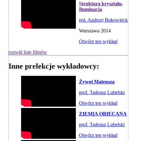
Struktura kryształu,
Iluminacja
red. Andrzej Bukowiecki
Warszawa 2014
Otwórz ten wykład
rozwiń listę filmów
Inne prelekcje wykładowcy:
Żywot Mateusza
prof. Tadeusz Lubelski
Otwórz ten wykład
ZIEMIA OBIECANA
prof. Tadeusz Lubelski
Otwórz ten wykład