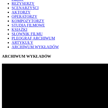
REŻYSERZY
SCENARZYŚCI
AKTORZY
OPERATORZY
KOMPOZYTORZY
STUDIA FILMOWE
KSIĄŻKI
SŁOWNIK FILMU
PLEOGRAF ARCHIWUM
ARTYKUŁY
ARCHIWUM WYKŁADÓW
ARCHIWUM WYKŁADÓW