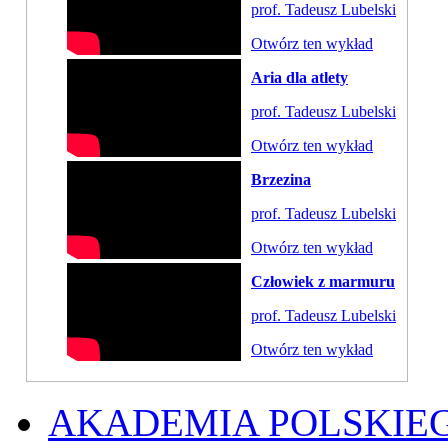
prof. Tadeusz Lubelski
Otwórz ten wykład
Aria dla atlety
prof. Tadeusz Lubelski
Otwórz ten wykład
Brzezina
prof. Tadeusz Lubelski
Otwórz ten wykład
Człowiek z marmuru
prof. Tadeusz Lubelski
Otwórz ten wykład
AKADEMIA POLSKIE