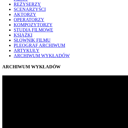
REŻYSERZY
SCENARZYŚCI
AKTORZY
OPERATORZY
KOMPOZYTORZY
STUDIA FILMOWE
KSIĄŻKI
SŁOWNIK FILMU
PLEOGRAF ARCHIWUM
ARTYKUŁY
ARCHIWUM WYKŁADÓW
ARCHIWUM WYKŁADÓW