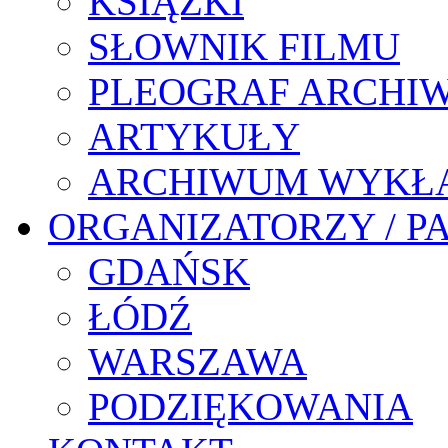
KSIĄŻKI
SŁOWNIK FILMU
PLEOGRAF ARCHI
ARTYKUŁY
ARCHIWUM WYKŁ
ORGANIZATORZY / P
GDAŃSK
ŁÓDŹ
WARSZAWA
PODZIĘKOWANIA