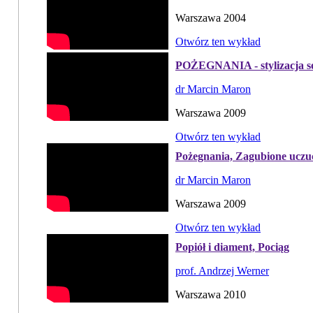
Warszawa 2004
Otwórz ten wykład
POŻEGNANIA - stylizacja se
dr Marcin Maron
Warszawa 2009
Otwórz ten wykład
Pożegnania, Zagubione uczu
dr Marcin Maron
Warszawa 2009
Otwórz ten wykład
Popiół i diament, Pociąg
prof. Andrzej Werner
Warszawa 2010