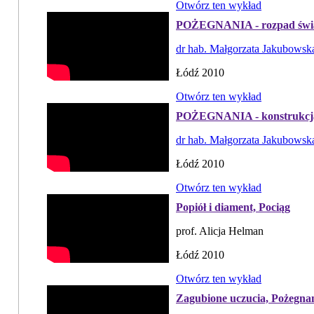
Otwórz ten wykład
POŻEGNANIA - rozpad świat
dr hab. Małgorzata Jakubowsk
Łódź 2010
Otwórz ten wykład
POŻEGNANIA - konstrukcja
dr hab. Małgorzata Jakubowsk
Łódź 2010
Otwórz ten wykład
Popiół i diament, Pociąg
prof. Alicja Helman
Łódź 2010
Otwórz ten wykład
Zagubione uczucia, Pożegna