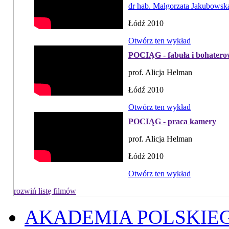
dr hab. Małgorzata Jakubowsk
Łódź 2010
Otwórz ten wykład
POCIĄG - fabuła i bohaterow
prof. Alicja Helman
Łódź 2010
Otwórz ten wykład
POCIĄG - praca kamery
prof. Alicja Helman
Łódź 2010
Otwórz ten wykład
rozwiń listę filmów
AKADEMIA POLSKIE