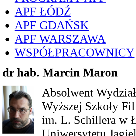
APF ŁÓDŹ
APF GDAŃSK
APF WARSZAWA
WSPÓŁPRACOWNICY
dr hab. Marcin Maron
Absolwent Wydział
Wyższej Szkoły Fil
im. L. Schillera w 
Uniwersytetu Jagie