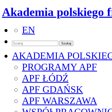
Akademia polskiego f
EN
AKADEMIA POLSKIE
PROGRAMY APF
APF ŁÓDŹ
APF GDAŃSK
APF WARSZAWA
WSPÓŁPRACOWNI