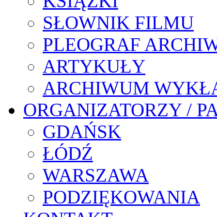
KSIĄŻKI
SŁOWNIK FILMU
PLEOGRAF ARCHI
ARTYKUŁY
ARCHIWUM WYKŁ
ORGANIZATORZY / P
GDAŃSK
ŁÓDŹ
WARSZAWA
PODZIĘKOWANIA