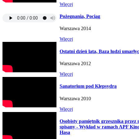
Więcej
Pożegnania, Pociąg
Warszawa 2014
Więcej
Ostatni dzień lata, Baza ludzi umarły
Warszawa 2012
Więcej
Sanatorium pod Klepsydrą
Warszawa 2010
Więcej
Osobisty pamiętnik grzesznika przez 
spisany - Wykład w ramach APF Kin
Hasa