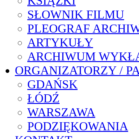
KSIĄŻKI
SŁOWNIK FILMU
PLEOGRAF ARCHI
ARTYKUŁY
ARCHIWUM WYKŁ
ORGANIZATORZY / P
GDAŃSK
ŁÓDŹ
WARSZAWA
PODZIĘKOWANIA