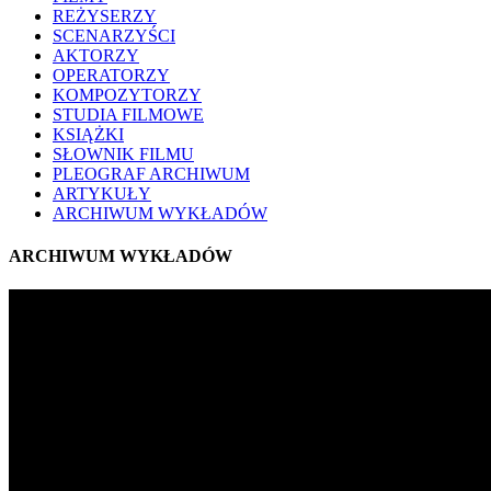
REŻYSERZY
SCENARZYŚCI
AKTORZY
OPERATORZY
KOMPOZYTORZY
STUDIA FILMOWE
KSIĄŻKI
SŁOWNIK FILMU
PLEOGRAF ARCHIWUM
ARTYKUŁY
ARCHIWUM WYKŁADÓW
ARCHIWUM WYKŁADÓW