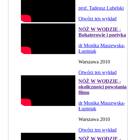
prof. Tadeusz Lubelski
Otwórz ten wykład
NÓŻ W WODZIE -
Bohaterowie i poetyka
dr Monika Maszewska-
Łupiniak
Warszawa 2010
Otwórz ten wykład
NÓŻ W WODZIE -
okoliczności powstania
filmu
dr Monika Maszewska-
Łupiniak
Warszawa 2010
Otwórz ten wykład
NÓŻ W WODZIE -