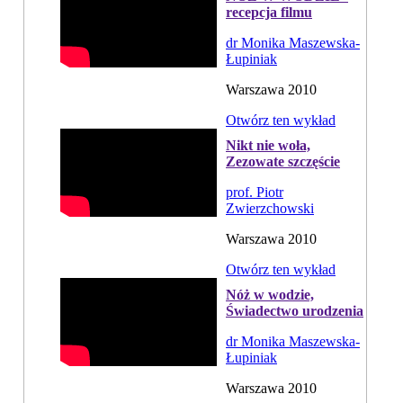
recepcja filmu
dr Monika Maszewska-
Łupiniak
Warszawa 2010
Otwórz ten wykład
Nikt nie woła,
Zezowate szczęście
prof. Piotr
Zwierzchowski
Warszawa 2010
Otwórz ten wykład
Nóż w wodzie,
Świadectwo urodzenia
dr Monika Maszewska-
Łupiniak
Warszawa 2010