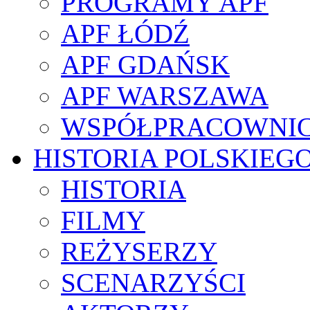
PROGRAMY APF
APF ŁÓDŹ
APF GDAŃSK
APF WARSZAWA
WSPÓŁPRACOWNI
HISTORIA POLSKIEG
HISTORIA
FILMY
REŻYSERZY
SCENARZYŚCI