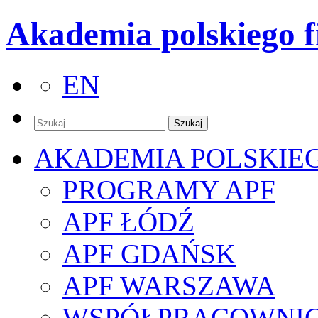
Akademia polskiego f
EN
AKADEMIA POLSKIE
PROGRAMY APF
APF ŁÓDŹ
APF GDAŃSK
APF WARSZAWA
WSPÓŁPRACOWNI