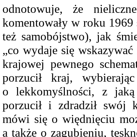
odnotowuje, że nielicz
komentowały w roku 1969 ś
też samobójstwo), jak śmi
„co wydaje się wskazywać n
krajowej pewnego schematu
porzucił kraj, wybierają
o lekkomyślności, z jak
porzucił i zdradził swój k
mówi się o więdnięciu moż
a także o zagubieniu, tęsk