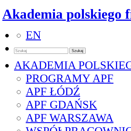
Akademia polskiego f
EN
AKADEMIA POLSKIE
PROGRAMY APF
APF ŁÓDŹ
APF GDAŃSK
APF WARSZAWA
WSPÓŁPRACOWNI