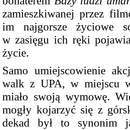
bohaterem
Bazy ludzi umar
zamieszkiwanej przez fil
im najgorsze życiowe s
w zasięgu ich ręki pojawia
życie.
Samo umiejscowienie akcj
walk z UPA, w miejscu w
miało swoją wymowę. Wid
mogły kojarzyć się z górsk
dekad był to synonim jał