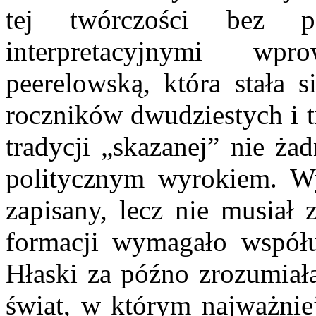
tej twórczości bez po
interpretacyjnymi wp
peerelowską, która stała s
roczników dwudziestych i t
tradycji „skazanej” nie ża
politycznym wyrokiem. Wy
zapisany, lecz nie musiał 
formacji wymagało współu
Hłaski za późno zrozumiała
świat, w którym najważniej