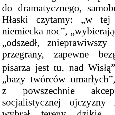
do dramatycznego, samo
Hłaski czytamy: „w tej 
niemiecka noc”, „wybierają
„odszedł, znieprawiwszy 
przegrany, zapewne bezg
pisarza jest tu, nad Wisłą
„bazy twórców umarłych”,
z powszechnie akcep
socjalistycznej ojczyzny 
wybrał tereny dzikie,