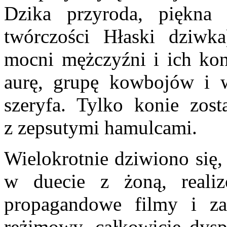
Dzika przyroda, piękna 
twórczości Hłaski dziwka
mocni mężczyźni i ich kon
aurę, grupę kowbojów i 
szeryfa. Tylko konie zost
z zepsutymi hamulcami.
Wielokrotnie dziwiono się, 
w duecie z żoną, reali
propagandowe filmy i zap
reżimowy, całkowicie dysp