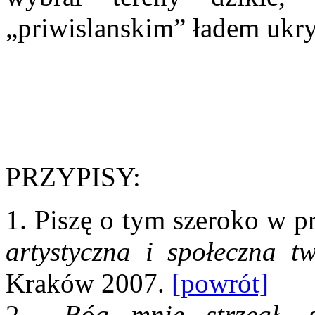
„priwislanskim” ładem ukryć
PRZYPISY:
1. Piszę o tym szeroko w p
artystyczna i społeczna t
Kraków 2007.
[powrót]
2.
„Bóg mnie strzegł, 