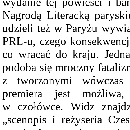
wydanie tej powieści i b
Nagrodą Literacką parysk
udzieli też w Paryżu wywi
PRL-u, czego konsekwencje
co wracać do kraju. Jedn
podoba się mroczny fataliz
z tworzonymi wówczas 
premiera jest możliwa
w czołówce. Widz znajdzi
„scenopis i reżyseria Cze