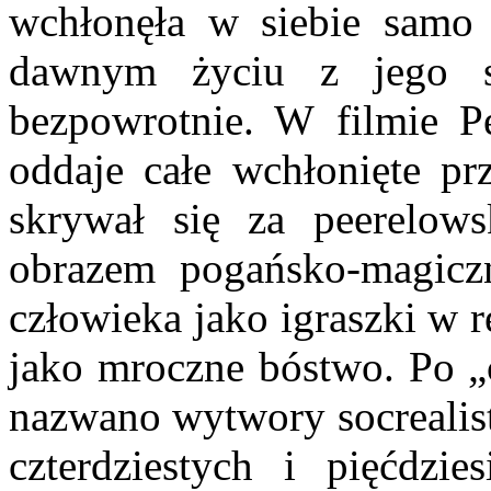
wchłonęła w siebie samo l
dawnym życiu z jego sz
bezpowrotnie. W filmie Pe
oddaje całe wchłonięte prz
skrywał się za peerelows
obrazem pogańsko-magicz
człowieka jako igraszki w r
jako mroczne bóstwo. Po „c
nazwano wytwory socrealist
czterdziestych i pięćdzie