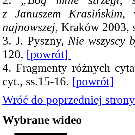
z Januszem Krasińskim
,
najnowszej
, Kraków 2003, 
3. J. Pyszny,
Nie wszyscy b
120.
[powrót]
4. Fragmenty różnych cytat
cyt., ss.15-16.
[powrót]
Wróć do poprzedniej strony
Wybrane wideo