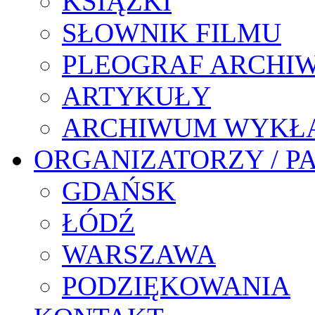
KSIĄŻKI
SŁOWNIK FILMU
PLEOGRAF ARCHI
ARTYKUŁY
ARCHIWUM WYKŁ
ORGANIZATORZY / P
GDAŃSK
ŁÓDŹ
WARSZAWA
PODZIĘKOWANIA