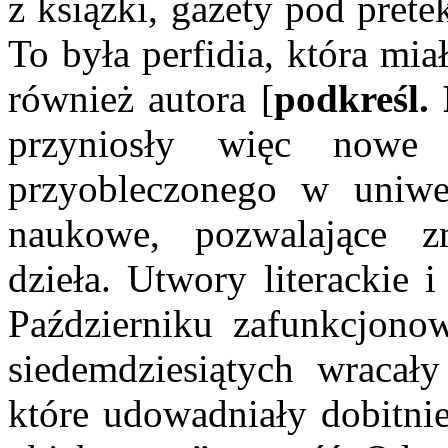
z książki, gazety pod prete
To była perfidia, która mia
również autora [
podkreśl.
przyniosły więc nowe
przyobleczonego w uniwer
naukowe, pozwalające z
dzieła. Utwory literackie
Październiku zafunkcjonow
siedemdziesiątych wracały
które udowadniały dobitnie