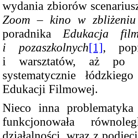
wydania zbiorów scenariusz
Zoom – kino w zbliżeni
poradnika
Edukacja film
i pozaszkolnych
[1]
,
pop
i warsztatów, aż po s
systematycznie łódzkieg
Edukacji Filmowej.
Nieco inna problematyka 
funkcjonowała równol
działalności, wraz z podjęc