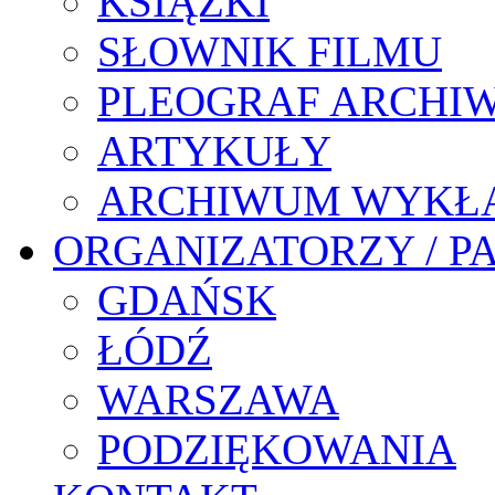
KSIĄŻKI
SŁOWNIK FILMU
PLEOGRAF ARCHI
ARTYKUŁY
ARCHIWUM WYKŁ
ORGANIZATORZY / P
GDAŃSK
ŁÓDŹ
WARSZAWA
PODZIĘKOWANIA