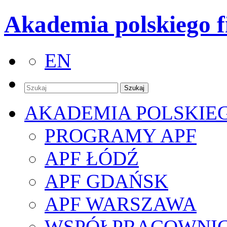
Akademia polskiego f
EN
AKADEMIA POLSKIE
PROGRAMY APF
APF ŁÓDŹ
APF GDAŃSK
APF WARSZAWA
WSPÓŁPRACOWNI