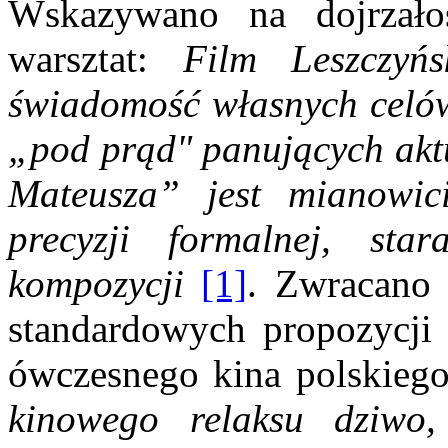
Wskazywano na dojrzało
warsztat:
Film Leszczyńs
świadomość własnych celów.
„pod prąd" panujących
akt
Mateusza” jest mianowic
precyzji formalnej,
star
kompozycji
[1]
. Zwracano
standardowych propozycji 
ówczesnego kina polskiego
kinowego
relaksu dziwo