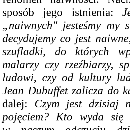
sposób jego istnienia:
J
„naiwnych" jesteśmy my sa
decydujemy co jest naiwne
szufladki, do których 
malarzy czy rzeźbiarzy, sp
ludowi, czy od kultury lu
Jean Dubuffet zalicza do ka
dalej:
Czym jest dzisiaj
pojęciem? Kto wyda się
w naszym odczuciu dzie