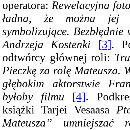
operatora:
Rewelacyjna foto
ładna, że można jej p
symbolizujące. Bezbłędnie 
Andrzeja Kostenki
[3]
. P
odtwórcy głównej roli:
Tru
Pieczkę za rolę Mateusza. W
głębokim aktorstwie Fran
byłoby filmu
[4]
. Podkre
książki Tarjei Vesaasa
Pt
Mateusza” umniejszać r