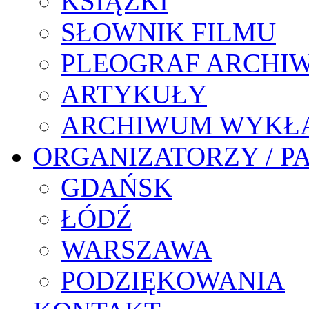
KSIĄŻKI
SŁOWNIK FILMU
PLEOGRAF ARCHI
ARTYKUŁY
ARCHIWUM WYKŁ
ORGANIZATORZY / P
GDAŃSK
ŁÓDŹ
WARSZAWA
PODZIĘKOWANIA