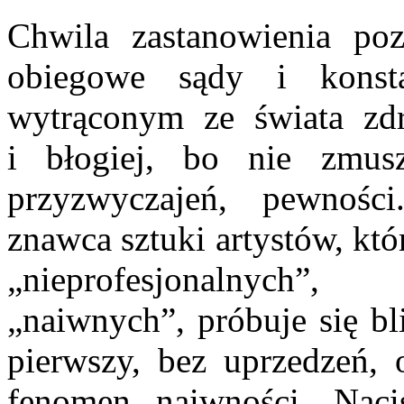
Chwila zastanowienia po
obiegowe sądy i konsta
wytrąconym ze świata zd
i błogiej, bo nie zmusz
przyzwyczajeń, pewnośc
znawca sztuki artystów, kt
„nieprofesjonalnych”
„naiwnych”, próbuje się bl
pierwszy, bez uprzedzeń, 
fenomen naiwności. Nac