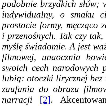
podobnie brzydkich słów; w
indywidualny, o smaku ci
prostocie formy, męcząco z
i przenośnych. Tak czy tak,
myślę świadomie. A jest waż
filmowej, unaocznia bowi
swoich cech narodowych pr
lubią: otoczki lirycznej b
zaufania do
obrazu filmo
narracji
[2]
. Akcentowan