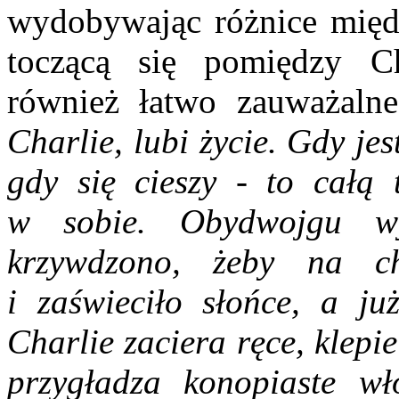
wydobywając różnice międ
toczącą się pomiędzy Ch
również łatwo zauważaln
Charlie, lubi życie. Gdy je
gdy się cieszy - to całą 
w sobie. Obydwojgu wy
krzywdzono, żeby na c
i zaświeciło słońce, a ju
Charlie zaciera ręce, klepi
przygładza konopiaste w