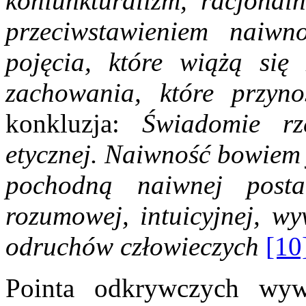
koniunkturalizm, racjonal
przeciwstawieniem naiw
pojęcia, które wiążą się
zachowania, które przyno
konkluzja:
Świadomie rze
etycznej. Naiwność bowiem j
pochodną naiwnej post
rozumowej, intuicyjnej, wy
odruchów człowieczych
[10
Pointa odkrywczych wy