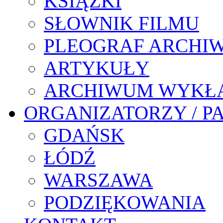
KSIĄŻKI
SŁOWNIK FILMU
PLEOGRAF ARCHI
ARTYKUŁY
ARCHIWUM WYKŁ
ORGANIZATORZY / P
GDAŃSK
ŁÓDŹ
WARSZAWA
PODZIĘKOWANIA