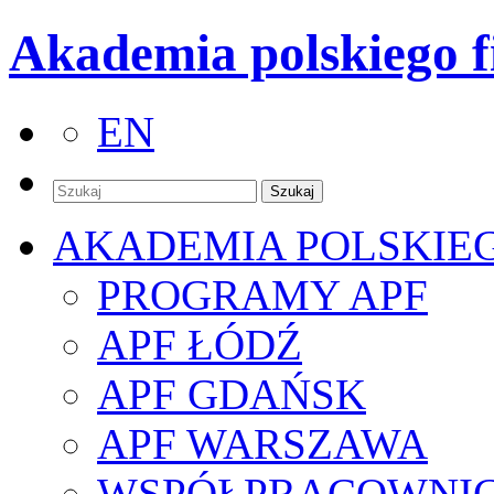
Akademia polskiego f
EN
AKADEMIA POLSKIE
PROGRAMY APF
APF ŁÓDŹ
APF GDAŃSK
APF WARSZAWA
WSPÓŁPRACOWNI