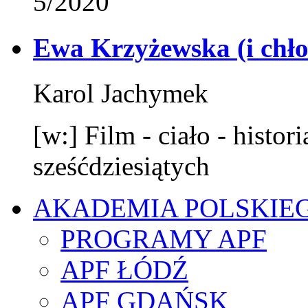
5/2020
Ewa Krzyżewska (i chł
Karol Jachymek
[w:] Film - ciało - histori
sześćdziesiątych
AKADEMIA POLSKIE
PROGRAMY APF
APF ŁÓDŹ
APF GDAŃSK