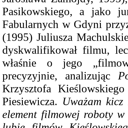
Pasikowskiego, a jako ju
Fabularnych w Gdyni przy
(1995) Juliusza Machulski
dyskwalifikował filmu, le
właśnie o jego „filmowo
precyzyjnie, analizując
P
Krzysztofa Kieślowskiego
Piesiewicza.
Uważam kicz z
element filmowej roboty w
lubię filmów Kieślowskie