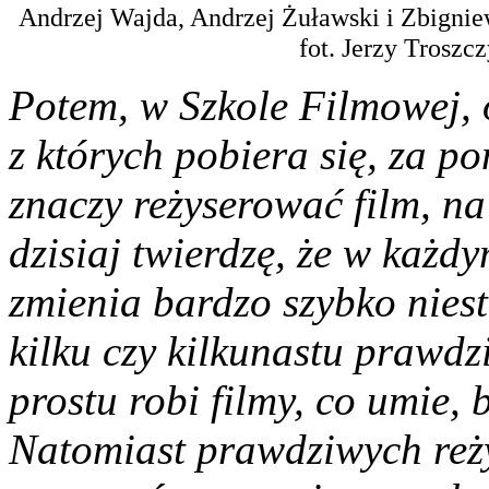
Andrzej Wajda, Andrzej Żuławski i Zbignie
fot. Jerzy Troszc
Potem, w Szkole Filmowej, 
z których pobiera się, za p
znaczy reżyserować film, n
dzisiaj twierdzę, że w każdy
zmienia bardzo szybko nieste
kilku czy kilkunastu prawdz
prostu robi filmy, co umie,
Natomiast prawdziwych reży