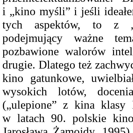
i „kino myśli” i jeśli idea
tych aspektów, to z 
podejmujący ważne te
pozbawione walorów intel
drugie. Dlatego też zachwy
kino gatunkowe, uwielbiał
wysokich lotów, docenia
(„ulepione” z kina klasy
w latach 90. polskie ki
Jarosława Żamojdy, 1995),