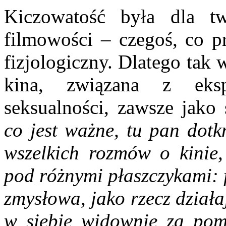
Kiczowatość była dla t
filmowości – czegoś, co p
fizjologiczny. Dlatego tak 
kina, związana z eksp
seksualności, zawsze jako
co jest ważne, tu pan dot
wszelkich rozmów o kinie,
pod różnymi płaszczykami: 
zmysłowa, jako rzecz dział
w siebie widownię za pom