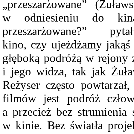
„przeszarżowane” (Żuławs
w odniesieniu do kin
przeszarżowane?” – pytał
kino, czy ujeżdżamy jakąś 
głęboką podróżą w rejony 
i jego widza, tak jak Żuł
Reżyser często powtarzał
filmów jest podróż człow
a przecież bez strumienia 
w kinie. Bez światła proje