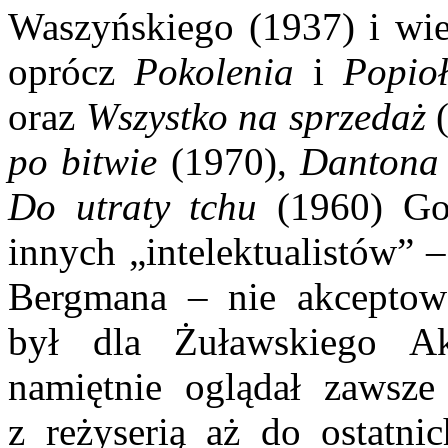
Waszyńskiego (1937) i wi
oprócz
Pokolenia
i
Popio
oraz
Wszystko na sprzedaż
(
po bitwie
(1970),
Danton
Do utraty tchu
(1960) God
innych „intelektualistów” 
Bergmana – nie akceptowa
był dla Żuławskiego Ak
namiętnie oglądał zawsz
z reżyserią aż do ostatni