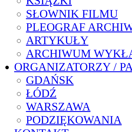
KSIĄŻKI
SŁOWNIK FILMU
PLEOGRAF ARCHI
ARTYKUŁY
ARCHIWUM WYKŁ
ORGANIZATORZY / P
GDAŃSK
ŁÓDŹ
WARSZAWA
PODZIĘKOWANIA