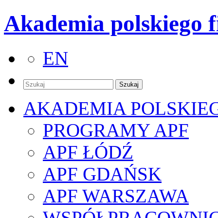
Akademia polskiego f
EN
AKADEMIA POLSKIE
PROGRAMY APF
APF ŁÓDŹ
APF GDAŃSK
APF WARSZAWA
WSPÓŁPRACOWNI