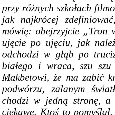
przy różnych szkołach film
jak najkrócej zdefiniować
mówię: obejrzyjcie „Tron w
ujęcie po ujęciu, jak nal
odchodzi w głąb po truciz
białego i wraca, szu szu 
Makbetowi, że ma zabić kr
podwórzu, zalanym świa
chodzi w jedną stronę, a
ciekawe. Ktoś to pomyślał.