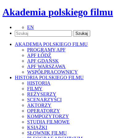
Akademia polskiego filmu
EN
AKADEMIA POLSKIEGO FILMU
PROGRAMY APF
APF ŁÓDŹ
APF GDAŃSK
APF WARSZAWA
WSPÓŁPRACOWNICY
HISTORIA POLSKIEGO FILMU
HISTORIA
FILMY
REŻYSERZY
SCENARZYŚCI
AKTORZY
OPERATORZY
KOMPOZYTORZY
STUDIA FILMOWE
KSIĄŻKI
SŁOWNIK FILMU