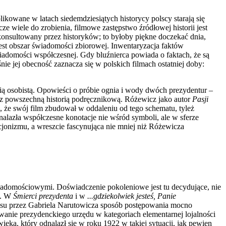
kowane w latach siedemdziesiątych historycy polscy starają się
 wiele do zrobienia, filmowe zastępstwo źró­dłowej historii jest
skonsultowany przez historyków; to byłoby piękne doczekać dnia,
est obszar świadomości zbioro­wej. Inwentaryzacja faktów
do­mości współczesnej. Gdy bluźnierca powia­da o faktach, że są
aśnie jej obecność zaznacza się w polskich filmach ostatniej doby:
ią osobistą. Opowieści o próbie ognia i wody dwóch prezydentur –
 z powszechną historią podręcznikową. Ró­żewicz jako autor
Pasji
że swój film zbudował w oddaleniu od tego schema­tu, tyleż
nalazła współczesne konotacje nie wśród symboli, ale w sferze
cjonizmu, a wreszcie fascynująca nie mniej niż Różewicza
 świadomościowymi. Doświadcze­nie pokoleniowe jest tu decydujące, nie
iu. W
Śmierci prezydenta
i w
...gdzie­kolwiek jesteś, Panie
zysu przez Gabriela Narutowicza sposób postępowania mocno
owanie prezydenckiego urzę­du w kategoriach elementarnej lojalności
ka, który odnalazł się w ro­ku 1922 w takiej sytuacji, jak pewien