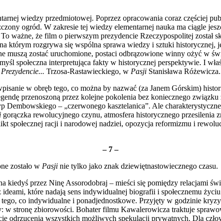
rnej wiedzy przedmiotowej. Poprzez opracowania coraz częściej publi
ony ogród. W zakresie tej wiedzy elementarnej nauka ma ciągle jeszcze
 To ważne, że film o pierwszym prezyden­cie Rzeczypospolitej został 
na którym rozgrywa się wspólna sprawa wiedzy i sztuki historycznej, j
ane muszą zostać uruchomione, postaci odbrązowione winny ożyć w świa
ć myśl społeczna interpretująca fakty w histo­rycznej perspektywie. I wł
 Prezy­dencie...
Trzosa-Rastawieckiego, w
Pasji
Stanisława Różewicza.
pisanie w obręb tego, co można by nazwać (za Janem Gór­skim) histor
 legendę przenoszoną przez kolejne pokolenia bez koniecznego związku
p Dembowskiego – „czerwonego kasztelanica”. Ale charakterystyczne, 
i
go­rączka rewolucyjnego czynu, atmosfera his­torycznego przesilenia z
t społecznej racji i narodowej nadziei, opozycja reformizmu i rewolu
– 7 –
one zostało w
Pasji
nie tylko jako znak dziewiętnastowiecznego czasu.
łożona kiedyś przez Ninę Assorodobraj – mieści się pomiędzy relacjami
 z ideami, które nadają sens indywidualnej biografii i społecznemu życ
ć tego, co indywidualne i ponadjednostkowe. Przyjęty w godzinie kry
lny: w stronę zbiorowości. Bohater filmu Kawalerowicza traktuje spraw
ie odrzucenia wszystkich możliwych spekulacji prywat­nych. Dla człowie