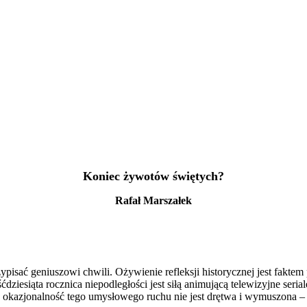
Koniec żywotów świętych?
Rafał Marszałek
isać geniuszowi chwili. Ożywienie refleksji historycznej jest fakte
ćdziesiąta rocznica niepodległości jest siłą animującą telewizyjne seria
le okazjonalność tego umysłowego ruchu nie jest drętwa i wymuszona –