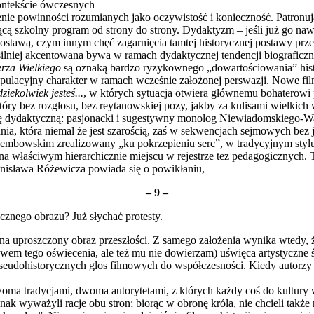
ontekście ówczesnych
cenie powin­ności rozumianych jako oczywistość i konie­czność. Patronu
jącą szkolny pro­gram od strony do strony. Dydaktyzm – jeśli już go naw
 postawą, czym innym chęć zagarnię­cia tamtej historycznej postawy p
lniej akcentowana bywa w ramach dydaktycznej tendencji biograficzneg
rza Wielkiego
są oznaką bardzo ryzykownego „dowartościowania” histo
pulacyjny cha­rakter w ramach wcześnie założonej pers­wazji. Nowe f
iekolwiek jes­teś...
, w których sytuacja otwiera głównemu bohaterowi p
óry bez rozgłosu, bez reytanowskiej pozy, jakby za kulisami wielki
ję dydaktyczną: pasjonacki i sugestywny monolog Niewiadomskiego-
ia, która niemal że jest szarością, zaś w sekwen­cjach sejmowych bez
embowskim zreali­zowany „ku pokrzepieniu serc”, w tradycyj­nym sty
na właściwym hierarchicznie miej­scu w rejestrze tez pedagogicznych. 
tani­sława Różewicza powiada się o powikłaniu,
– 9 –
ycznego obrazu? Już słychać protesty.
je na uproszczony obraz przeszłości. Z samego założenia wyni­ka wtedy
łowem tego oświecenia, ale też mu nie dowierzam) uświęca artystyczne ś
 pseudohistorycznych glos filmowych do współczesności. Kiedy autorz
 tradycjami, dwoma autorytetami, z których każdy coś do kultury wn
dnak wyważyli racje obu stron; biorąc w obronę króla, nie chcieli takż