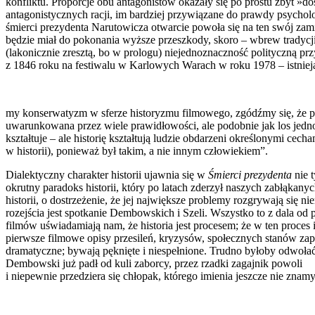
konfliktu. Proporcje obu antagonistów okazały się po prostu zbyt »dos
antagonistycznych racji, im bardziej przywiązane do prawdy psy­cho
śmierci prezydenta Narutowi­cza otwarcie powoła się na ten swój zami
będzie miał do pokonania wyższe przeszkody, skoro – wbrew tradycji
(lakonicznie zresztą, bo w prologu) niejednoznaczność polityczną pr
z 1846 roku na festiwalu w Karlo­wych Warach w roku 1978 – istniej
my konserwatyzm w sferze historyzmu filmo­wego, zgódźmy się, że pod
uwarunko­wana przez wiele prawidłowości, ale podob­nie jak los jedno
kształtuje – ale histo­rię kształtują ludzie obdarzeni określonymi 
w historii), ponieważ był takim, a nie innym człowiekiem”.
Dialektyczny charakter historii ujawnia się w
Śmierci prezydenta
nie t
okrutny paradoks historii, który po latach zderzył na­szych zabłąk
historii, o do­strzeżenie, że jej największe problemy roz­grywają si
rozejścia jest spotkanie Dembowskich i Szeli. Wszystko to z dala o
filmów uświadamiają nam, że historia jest procesem; że w ten proces 
pierwsze filmowe opisy przesileń, kryzysów, społecz­nych stanów za
dramatyczne; bywają pęknięte i niespełnione. Trudno byłoby od­wołać
Dembowski już padł od kuli zaborcy, przez rzadki zagajnik powoli
i niepewnie przedzie­ra się chłopak, którego imienia jeszcze nie znamy