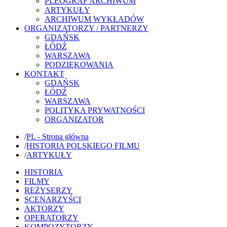
PLEOGRAF ARCHIWUM
ARTYKUŁY
ARCHIWUM WYKŁADÓW
ORGANIZATORZY / PARTNERZY
GDAŃSK
ŁÓDŹ
WARSZAWA
PODZIĘKOWANIA
KONTAKT
GDAŃSK
ŁÓDŹ
WARSZAWA
POLITYKA PRYWATNOŚCI
ORGANIZATOR
/
PL - Strona główna
/
HISTORIA POLSKIEGO FILMU
/
ARTYKUŁY
HISTORIA
FILMY
REŻYSERZY
SCENARZYŚCI
AKTORZY
OPERATORZY
KOMPOZYTORZY