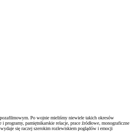
m pozafilmowym. Po wojnie mieliśmy niewiele takich okresów
le i pro­gramy, pamiętnikarskie relacje, prace źró­dłowe, monograficzne
 wydaje się raczej szerokim rozlewiskiem poglądów i emocji