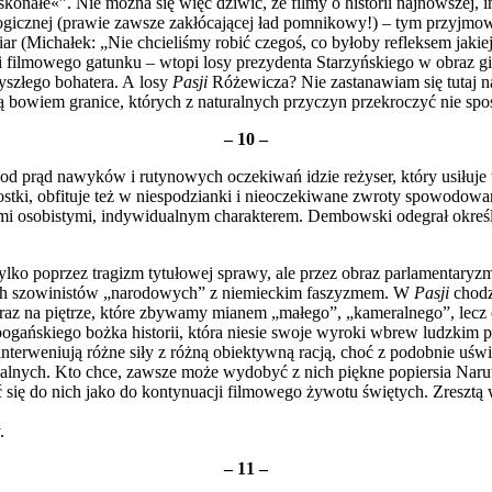
konałe«”. Nie można się więc dziwić, że filmy o historii najnowszej, im
logicznej (prawie zawsze zakłócającej ład pomnikowy!) – tym przyjmow
ar (Michałek: „Nie chcieliśmy robić czegoś, co byłoby refleksem jakie
 filmowego gatunku – wtopi losy prezydenta Starzyńskiego w obraz gi
zyszłego bohatera. A losy
Pasji
Różewi­cza? Nie zastanawiam się tutaj 
ą bowiem granice, których z naturalnych przyczyn przekroczyć nie spo
– 10 –
 prąd nawyków i rutynowych oczekiwań idzie reżyser, który usiłuje tłum
stki, obfituje też w niespo­dzianki i nieoczekiwane zwroty spowodowa­n
cechami osobistymi, indywidualnym charak­terem. Dembowski odegrał okr
ylko poprzez tragizm tytułowej sprawy, ale przez obraz parlamentaryzm
anych szowinistów „narodo­wych” z niemieckim faszyzmem. W
Pasji
chodz
ę nieraz na piętrze, które zbywamy mianem „małego”, „kameralnego”, lecz
d pogańskiego bożka historii, która niesie swo­je wyroki wbrew ludzk
interweniują różne siły z różną obiektywną racją, choć z podobnie uśw
palnych. Kto chce, zawsze może wydobyć z nich piękne popiersia Naru
 się do nich jako do kontynuacji filmo­wego żywotu świętych. Zresztą
.
– 11 –