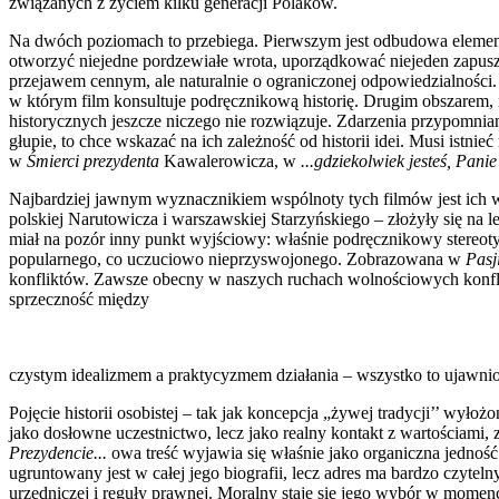
związanych z życiem kilku generacji Polaków.
Na dwóch poziomach to przebiega. Pierw­szym jest odbudowa elementa
otworzyć niejedne pordzewiałe wrota, uporządkować niejeden zapuszcz
przejawem cennym, ale naturalnie o ograniczonej odpowiedzialnoś­ci.
w którym film konsultuje podręczniko­wą historię. Drugim obszarem, 
historycznych je­szcze niczego nie rozwiązuje. Zdarzenia przypomni
głupie, to chce wskazać na ich zależność od historii idei. Musi istnie
w
Śmierci prezydenta
Kawalerowi­cza, w
...gdziekolwiek jesteś, Panie
Najbardziej jawnym wyznacznikiem wspól­noty tych filmów jest ich w
polskiej Narutowicza i warszawskiej Starzyńskiego – złożyły się na
miał na pozór inny punkt wyjściowy: właśnie podręcznikowy stereoty
popularnego, co uczuciowo nieprzyswojonego. Zobrazowana w
Pasj
konfliktów. Zawsze obecny w naszych ru­chach wolnościowych konflik
sprzeczność między
czystym idealizmem a praktycyzmem działa­nia – wszystko to ujawni
Pojęcie historii osobistej – tak jak koncep­cja „żywej tradycji’’ wy
jako dosłowne uczestnictwo, lecz jako realny kon­takt z wartościami,
Prezydencie...
owa treść wyjawia się właśnie jako organiczna jednoś
ugruntowany jest w całej jego biogra­fii, lecz adres ma bardzo czyte
urzędniczej i reguły prawnej. Moralny staje się jego wybór w momenc