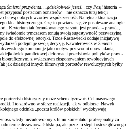
jąca
Śmierci prezydenta
,
...gdziekolwiek jesteś
... czy
Pasji
historia –
et przypisać postaciom bohaterów – nie oznacza tutaj lekcji
rzez chciwą dobrych wzorów współczesność. Natrętna aktualizacja
o kina historyczne­go. Często powtarza się, że pospieszne ana­logie
rii. Kryterium tak formułowanego zarzutu jest prawda – prawda,
ilmy świadomie tymczasem to­nują swoją sugestywność perswazyjną.
ole do efektownej retoryki. Trzos-Rastawiecki oddaje inicjatywę
ch wydarzeń podejmuje swoją decyzję. Kawalerowicz w
Śmierci
Walczewskiego komponuje jako motyw przewodni opowiadania,
 jakiejkolwiek pamfletowej deformacji przedstawia polityków prawi­
lu biograficznym, z wyłącznym eks­ponowaniem rewolucyjnych
Tak jak dziesiątki innych filmowych portretów rewo­lucyjnych byłby
, że portrecista historyczny może schematyzować. Cel masowego
rodki. I to zarówno w sferze realizacji, jak w odbiorze. Nawyk
y kolejnego od­cinka „pocztu królów polskich” wydobywają
osi, wtedy niezado­wolony z filmu komentator profesjonalny za­
e nadmiernie dezawuować biskupa, ale przez to stępili ostrze głównego