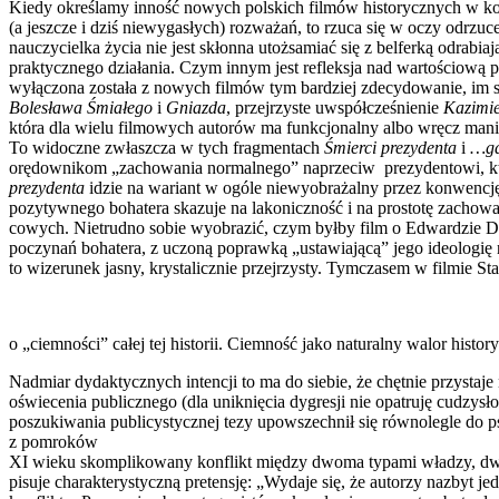
Kiedy określamy inność nowych polskich filmów historycznych w k
(a jeszcze i dziś niewygasłych) rozwa­żań, to rzuca się w oczy odrzu
nauczycielka życia nie jest skłonna utożsamiać się z belferką odrabia
praktycznego dzia­łania. Czym innym jest refleksja nad wartoś­ciową
wyłączona została z nowych fil­mów tym bardziej zdecydowanie, im si
Bolesława Śmiałego
i
Gniazda
, przejrzyste uwspółcześnienie
Kazimie
która dla wielu filmowych autorów ma funkcjonalny albo wręcz mani
To widoczne zwłaszcza w tych fragmentach
Śmierci prezydenta
i
…gdz
orę­downikom „zachowania normalnego” na­przeciw prezydentowi, kt
prezydenta
idzie na wariant w ogóle niewyobrażalny przez konwenc
pozytywnego bohatera skazuje na lakoniczność i na prostotę zachowan
cowych. Nietrudno sobie wyobrazić, czym byłby film o Edwardzie D
poczynań boha­tera, z uczoną poprawką „ustawiającą” jego ideologię 
to wizerunek jasny, krystali­cznie przejrzysty. Tymczasem w filmie S
o „ciemności” całej tej historii. Ciemność jako naturalny walor histor
Nadmiar dydaktycznych intencji to ma do siebie, że chętnie przysta
oświecenia publicznego (dla uniknięcia dygresji nie opa­truję cudzys
poszukiwania publicysty­cznej tezy upowszechnił się równolegle do
z pomroków
XI wieku skomplikowany konflikt między dwoma typami władzy, dwoma
pisuje charakterystyczną pretensję: „Wydaje się, że autorzy nazbyt je