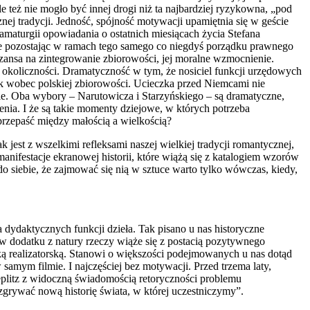
le też nie mogło być innej drogi niż ta najbardziej ryzykowna, „pod
j tradycji. Jedność, spójność motywacji upamięt­nia się w geście
amaturgii opowiadania o ostatnich miesiącach życia Stefana
le pozostając w ramach tego samego co niegdyś porządku prawne­go
zansa na zintegrowanie zbioro­wości, jej moralne wzmocnienie.
okoli­czności. Dramatyczność w tym, że nosiciel funkcji urzędowych
ek wobec pol­skiej zbiorowości. Ucieczka przed Niemcami nie
zie. Oba wybory – Narutowicza i Starzyńskiego – są dramatyczne,
­nia. I że są takie momenty dziejowe, w któ­rych potrzeba
przepaść między małością a wielkością?
est z wszelkimi refleksami naszej wielkiej tradycji romantycznej,
anifestacje ekranowej historii, które wiążą się z katalogiem wzorów
 siebie, że zajmować się nią w sztuce warto tylko wów­czas, kiedy,
a dydaktycznych funkcji dzieła. Tak pisano u nas historyczne
w do­datku z natury rzeczy wiąże się z postacią pozytywnego
ką realizatorską. Sta­nowi o większości podejmowanych u nas dotąd
 samym filmie. I najczęściej bez motywacji. Przed trzema laty,
eplitz z widoczną świadomością retoryczności problemu
ozgrywać nową historię świata, w której uczestniczymy”.