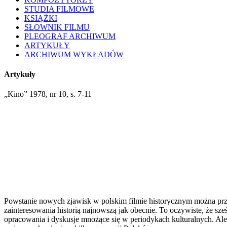
STUDIA FILMOWE
KSIĄŻKI
SŁOWNIK FILMU
PLEOGRAF ARCHIWUM
ARTYKUŁY
ARCHIWUM WYKŁADÓW
Artykuły
„Kino” 1978, nr 10, s. 7-11
Powstanie nowych zjawisk w polskim filmie historycznym można przyp
zainteresowania historią najnowszą jak obecnie. To oczywis­te, że sześ
opracowania i dys­kusje mnożące się w periodykach kultural­nych. A