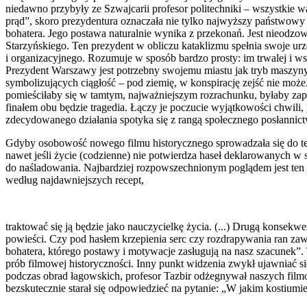
niedaw­no przybyły ze Szwajcarii profesor politechniki – wszystkie w
prąd”, skoro prezydentura oznaczała nie tylko najwyższy państwowy u
bohatera. Jego postawa naturalnie wynika z przekonań. Jest nieodzow
Starzyńskiego. Ten prezydent w obli­czu kataklizmu spełnia swoje u
i organizacyjnego. Rozumuje w sposób bardzo prosty: im trwalej i ws
Prezydent Warszawy jest potrzebny swojemu miastu jak tryb maszyny 
symbolizujących cią­głość – pod ziemię, w konspirację zejść nie mo
pomieściłaby się w tamtym, najważniej­szym rozrachunku, byłaby zap
finałem obu będzie tragedia. Łączy je poczucie wyjąt­kowości chwili,
zdecydowanego działania spotyka się z rangą społecznego posłannictw
Gdyby osobowość nowego filmu history­cznego sprowadzała się do tego
nawet jeśli życie (codzienne) nie potwierdza haseł deklarowanych w s
do naśladowania. Najbardziej rozpowszechnionym poglądem jest ten –
według najdawniejszych recept,
traktować się ją będzie jako nauczycielkę życia. (...) Drugą konsekw
powieści. Czy pod hasłem krzepienia serc czy rozdrapywa­nia ran zaw
bohatera, którego postawy i motywacje zasługują na nasz szacunek”.
prób filmowej historyczności. Inny punkt widzenia zwykł ujawniać się
podczas obrad łagowskich, profesor Tazbir odżegny­wał naszych fil
bezskutecznie starał się od­powiedzieć na pytanie: „W jakim kostiumi