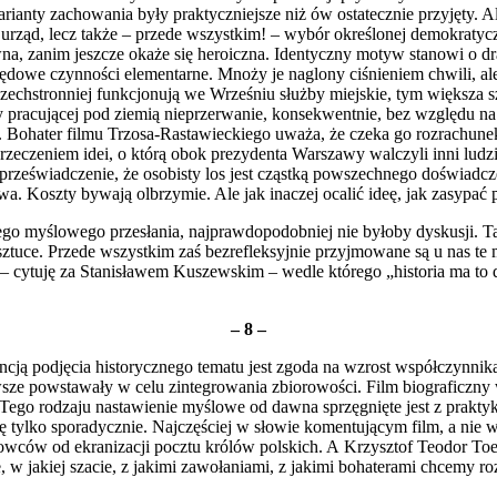
arianty zachowania były praktyczniejsze niż ów ostatecznie przyjęty. A
rząd, lecz także – przede wszystkim! – wybór określonej demokratyczne
na, zanim jeszcze okaże się heroiczna. Identyczny motyw stanowi o dr
rzędowe czynności elementarne. Mnoży je naglony ciśnieniem chwili, a
zechstronniej funkcjonują we Wrześniu służby miejskie, tym większa s
pracującej pod ziemią nieprzerwanie, konsekwentnie, bez względu na 
że. Bohater filmu Trzosa-Rastawieckiego uważa, że czeka go rozrachun
rzeczeniem idei, o którą obok prezydenta Warszawy wal­czyli inni lud
 przeświadczenie, że osobisty los jest cząstką powszechnego doświadcze
a. Koszty bywają olbrzymie. Ale jak inaczej ocalić ideę, jak zasypać 
 myślowego przesłania, najprawdopodobniej nie byłoby dyskusji. Tak j
ztuce. Przede wszystkim zaś bezrefleksyjnie przyjmowane są u nas te m
 cytuję za Stanisławem Kuszewskim – wedle którego „historia ma to do
– 8 –
encją podjęcia his­torycznego tematu jest zgoda na wzrost współczynnik
sze powstawały w celu zintegro­wania zbiorowości. Film biograficzny 
 Tego rodzaju nastawienie myślowe od dawna sprzęgnięte jest z prakty
 tylko spo­radycznie. Najczęściej w słowie komentują­cym film, a nie w
mowców od ekranizacji pocztu królów polskich. A Krzysztof Teodor To
e, w jakiej szacie, z jakimi zawołaniami, z jakimi bohaterami chcemy r